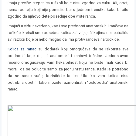
imaju previše stepenica u školi koje nisu zgodne za vuku. Ali, opet,
nema roditelja koji nije pomislio bar u jednom trenutku kako bi bilo
zgodno da njihovo dete poseduje obe vrste ranca.
Imajući u vidu navedeno, kao i sve prednosti anatomskih i rančeva na
točkiće, kreirali smo posebna kolica zahvaljujući kojima se neutrališu
svi razlozi koje bi neko mogao da ima protiv rančeva na točkiće.
Kolica za ranac
su dodatak koji omogućava da se iskoriste sve
prednosti koje daju i anatomski i rančevi točkiće. Jednostavno
rečeno omogućavaju vam fleksibilnost koju ne biste imali kada bi
morali da se odlučite samo za jednu vrstu ranca. Kada je potrebno
da se ranac vuče, koristićete kolica. Ukoliko vam kolica nisu
potrebna opet ih lako možete razmontirati i “osloboditi” anatomski
ranac.