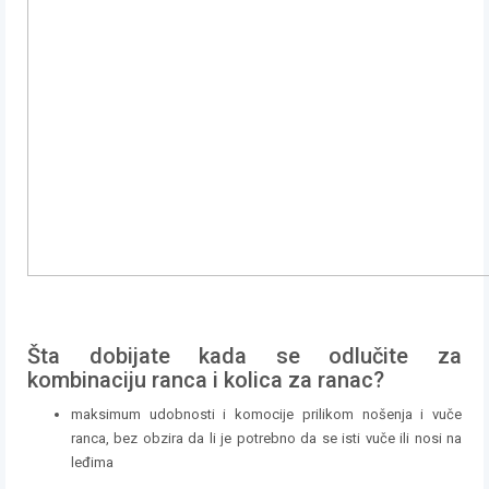
Šta dobijate kada se odlučite za
kombinaciju ranca i kolica za ranac?
maksimum udobnosti i komocije prilikom nošenja i vuče
ranca, bez obzira da li je potrebno da se isti vuče ili nosi na
leđima