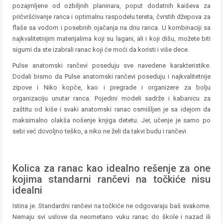
pozajmljene od ozbiljnih planinara, poput dodatnih kaiševa za
pričvršćivanje ranca i optimalnu raspodelu tereta, čvrstih džepova za
flaše sa vodom i posebnih ojačanja na dnu ranca. U kombinaciji sa
najkvalitetnijim materijalima koji su lagani, ali i koji dišu, možete biti
sigurni da ste izabrali ranac koji će moći da koristi i više dece.
Pulse anatomski rančevi poseduju sve navedene karakteristike.
Dodali bismo da Pulse anatomski rančevi poseduju i najkvalitetnije
zipove i Niko kopče, kao i pregrade i organizere za bolju
organizaciju unutar ranca. Pojedini modeli sadrže i kabanicu za
zaštitu od kiše i svaki anatomski ranac osmišljen je sa idejom da
maksimalno olakša nošenje knjiga detetu. Jer, učenje je samo po
sebi već dovoljno teško, a niko ne želi da takvi budu i rančevi.
Kolica za ranac kao idealno rešenje za one
kojima standarni rančevi na točkiće nisu
idealni
Istina je. Standardni rančevi na točkiće ne odgovaraju baš svakome.
Nemaju svi uslove da neometano vuku ranac do škole i nazad ili