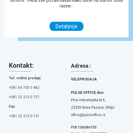
umorni. Treba sve pozavršavati kako biste na odmor otišli
raster...
Detaljnije
Kontakt:
Adresa :
Tel. online prodaja:
VELEPRODAJA
+381 60 700 0 462
PULSE OFFICE doo
+381 22 215 0 727
Prva industrijska br.5,
Fax:
22330 Nova Pazova, Srbija
office@pulseoffice.rs
+381 22 215 0 731
PIB:106584705