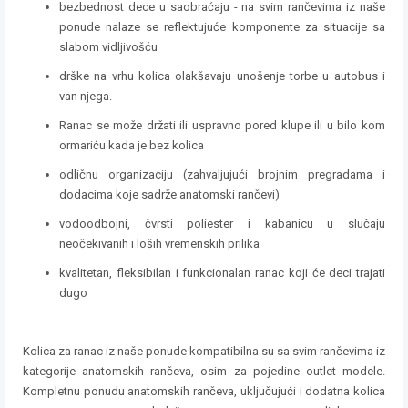
bezbednost dece u saobraćaju - na svim rančevima iz naše
ponude nalaze se reflektujuće komponente za situacije sa
slabom vidljivošću
drške na vrhu kolica olakšavaju unošenje torbe u autobus i
van njega.
Ranac se može držati ili uspravno pored klupe ili u bilo kom
ormariću kada je bez kolica
odličnu organizaciju (zahvaljujući brojnim pregradama i
dodacima koje sadrže anatomski rančevi)
vodoodbojni, čvrsti poliester i kabanicu u slučaju
neočekivanih i loših vremenskih prilika
kvalitetan, fleksibilan i funkcionalan ranac koji će deci trajati
dugo
Kolica za ranac iz naše ponude kompatibilna su sa svim rančevima iz
kategorije anatomskih rančeva, osim za pojedine outlet modele.
Kompletnu ponudu anatomskih rančeva, uključujući i dodatna kolica