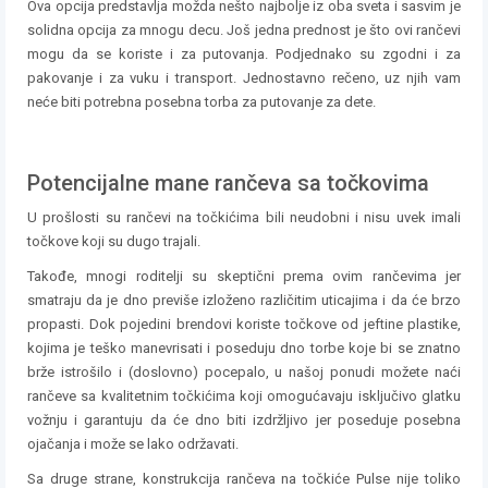
Ova opcija predstavlja možda nešto najbolje iz oba sveta i sasvim je
solidna opcija za mnogu decu. Još jedna prednost je što ovi rančevi
mogu da se koriste i za putovanja. Podjednako su zgodni i za
pakovanje i za vuku i transport. Jednostavno rečeno, uz njih vam
neće biti potrebna posebna torba za putovanje za dete.
Potencijalne mane rančeva sa točkovima
U prošlosti su rančevi na točkićima bili neudobni i nisu uvek imali
točkove koji su dugo trajali.
Takođe, mnogi roditelji su skeptični prema ovim rančevima jer
smatraju da je dno previše izloženo različitim uticajima i da će brzo
propasti. Dok pojedini brendovi koriste točkove od jeftine plastike,
kojima je teško manevrisati i poseduju dno torbe koje bi se znatno
brže istrošilo i (doslovno) pocepalo, u našoj ponudi možete naći
rančeve sa kvalitetnim točkićima koji omogućavaju isključivo glatku
vožnju i garantuju da će dno biti izdržljivo jer poseduje posebna
ojačanja i može se lako održavati.
Sa druge strane, konstrukcija rančeva na točkiće Pulse nije toliko