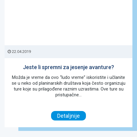
22.04.2019
Jeste li spremni za jesenje avanture?
Možda je vreme da ovo “ludo vreme” iskoristite i učlanite
se u neko od planinarskih društava koja često organizuju
ture koje su prilagođene raznim uzrastima. Ove ture su
pristupačne...
Detaljnije