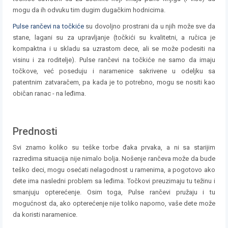
mogu da ih odvuku tim dugim dugačkim hodnicima.
Pulse rančevi na točkiće
su dovoljno prostrani da u njih može sve da
stane, lagani su za upravljanje (točkići su kvalitetni, a ručica je
kompaktna i u skladu sa uzrastom dece, ali se može podesiti na
visinu i za roditelje). Pulse rančevi na točkiće ne samo da imaju
točkove, već poseduju i naramenice sakrivene u odeljku sa
patentnim zatvaračem, pa kada je to potrebno, mogu se nositi kao
običan ranac - na leđima.
Prednosti
Svi znamo koliko su teške torbe đaka prvaka, a ni sa starijim
razredima situacija nije nimalo bolja. Nošenje rančeva može da bude
teško deci, mogu osećati nelagodnost u ramenima, a pogotovo ako
dete ima nasledni problem sa leđima. Točkovi preuzimaju tu težinu i
smanjuju opterećenje. Osim toga, Pulse rančevi pružaju i tu
mogućnost da, ako opterećenje nije toliko naporno, vaše dete može
da koristi naramenice.