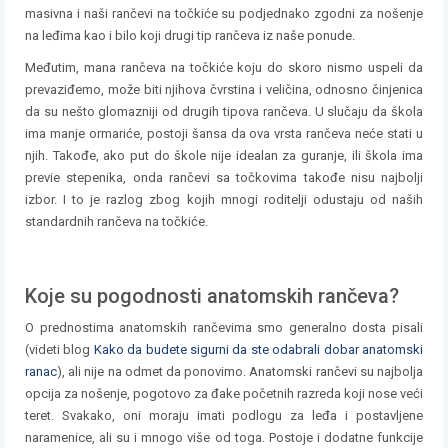
masivna i naši rančevi na točkiće su podjednako zgodni za nošenje
na leđima kao i bilo koji drugi tip rančeva iz naše ponude.
Međutim, mana rančeva na točkiće koju do skoro nismo uspeli da
prevaziđemo, može biti njihova čvrstina i veličina, odnosno činjenica
da su nešto glomazniji od drugih tipova rančeva. U slučaju da škola
ima manje ormariće, postoji šansa da ova vrsta rančeva neće stati u
njih. Takođe, ako put do škole nije idealan za guranje, ili škola ima
previe stepenika, onda rančevi sa točkovima takođe nisu najbolji
izbor. I to je razlog zbog kojih mnogi roditelji odustaju od naših
standardnih rančeva na točkiće.
Koje su pogodnosti anatomskih rančeva?
O prednostima anatomskih rančevima smo generalno dosta pisali
(videti blog
Kako da budete sigurni da ste odabrali dobar anatomski
ranac
), ali nije na odmet da ponovimo. Anatomski rančevi su najbolja
opcija za nošenje, pogotovo za đake početnih razreda koji nose veći
teret. Svakako, oni moraju imati podlogu za leđa i postavljene
naramenice, ali su i mnogo više od toga. Postoje i dodatne funkcije