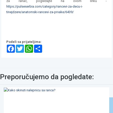
za ranac, pogledajte na ovom linku -
https://pulseserbia.com/category/rancevi-za-decu-i-
tinejdzere/anatomski-rancevi-za-prvake/6439/
Podeli sa prijateljima:
Facebook
Twitter
WhatsApp
Share
Preporučujemo da pogledate: