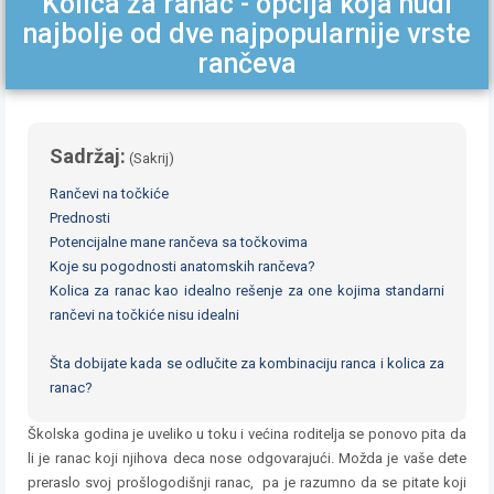
Kolica za ranac - opcija koja nudi
najbolje od dve najpopularnije vrste
rančeva
Sadržaj:
(
Sakrij
)
Rančevi na točkiće
Prednosti
Potencijalne mane rančeva sa točkovima
Koje su pogodnosti anatomskih rančeva?
Kolica za ranac kao idealno rešenje za one kojima standarni
rančevi na točkiće nisu idealni
Šta dobijate kada se odlučite za kombinaciju ranca i kolica za
ranac?
Školska godina je uveliko u toku i većina roditelja se ponovo pita da
li je ranac koji njihova deca nose odgovarajući. Možda je vaše dete
preraslo svoj prošlogodišnji ranac, pa je razumno da se pitate koji