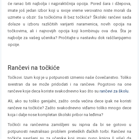
će ranac biti najbolja i najpraktičnija opcija. Pored šara i džepova,
imate još jedan izbor koji u svoje vreme verovatno niste morali da
uzmete u obzir: Sa točkićima ili bez točkića? Školski rančevi sada
dolaze u izboru različitiih varijanti naramenica, novih opcija na
točkovima, ali i najnovijih opcija koji kombinuju ova dva. Šta je
najbolje za vašeg učenika? Pročitajte u nastavku dok raščlanjujemo
opcije.
Rančevi na točkiće
Točkovi. Izum koji je u potpunosti izmenio naše čovečanstvo. Toliko
svestran da se može pridodati i na rančeve. Pogotovo na one
rančeve koje deca koriste svakodnevno kao što su
rančevi za školu
.
Ali, ako su toliko genijalni, zašto onda većina dece ipak ne koristi
rančeve na točkiće? Zašto svakodnevno viđamo toliko mnogo dece
koja i dalje nose kompletan školski pribor na leđima?
Točkići na rančevima zamišljeni su isprva da bi se gotovo u
potpunosti neutralisao problem preteških đačkih torbi. Rančevi na
točkiće savršeni su za učenike koji imaju puno knjiga (i više) da