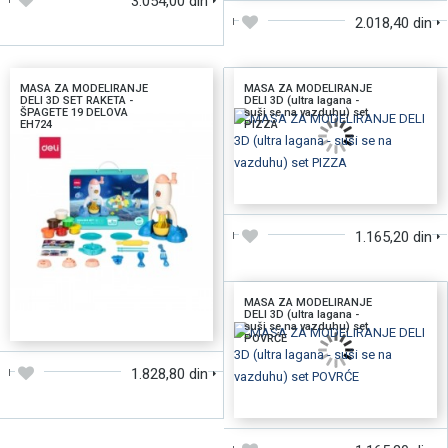
3.054,00 din
2.018,40 din
MASA ZA MODELIRANJE
MASA ZA MODELIRANJE
DELI 3D SET RAKETA -
DELI 3D (ultra lagana -
ŠPAGETE 19 DELOVA
suši se na vazduhu) set
EH724
PIZZA
DODAJTE U KORPU
1.165,20 din
MASA ZA MODELIRANJE
DELI 3D (ultra lagana -
DODAJTE U KORPU
suši se na vazduhu) set
POVRĆE
1.828,80 din
DODAJTE U KORPU