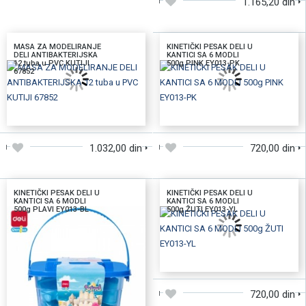
1.165,20 din
MASA ZA MODELIRANJE
KINETIČKI PESAK DELI U
DELI ANTIBAKTERIJSKA
KANTICI SA 6 MODLI
12 tuba u PVC KUTIJI
500g PINK EY013-PK
67852
DODAJTE U KORPU
DODAJTE U KORPU
1.032,00 din
720,00 din
KINETIČKI PESAK DELI U
KINETIČKI PESAK DELI U
KANTICI SA 6 MODLI
KANTICI SA 6 MODLI
500g PLAVI EY013-BL
500g ŽUTI EY013-YL
DODAJTE U KORPU
720,00 din