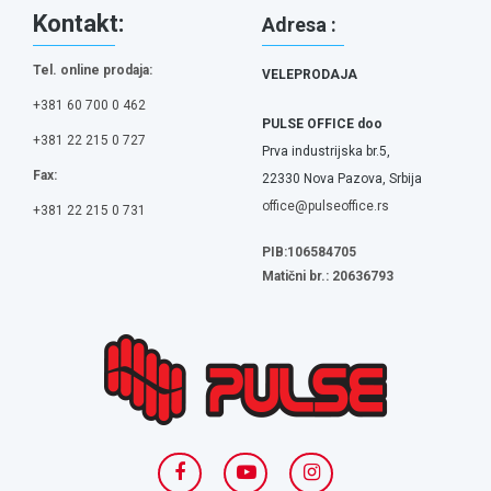
Kontakt:
Adresa :
Tel. online prodaja:
VELEPRODAJA
+381 60 700 0 462
PULSE OFFICE doo
+381 22 215 0 727
Prva industrijska br.5,
Fax:
22330 Nova Pazova, Srbija
office@pulseoffice.rs
+381 22 215 0 731
PIB:106584705
Matični br.: 20636793