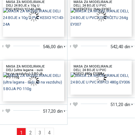
MASA ZA MODELIRANJE
MASA ZA MODELIRANJE
DELI 24 BOJE x 10g U
DELI, 24 BOJE U PVC
PVC KESICI YC143-24A
KOFERČETU 264g EY007
DODAJTE U KORPU
DODAJTE U KORPU
546,00 din
542,40 din
MASA ZA MODELIRANJE
MASA ZA MODELIRANJE
DELI (ultra lagana - suši
DELI, 24 BOJE U PVC
se na vazduhu) 5 BOJA
KOFICI 480g EY006
PO 110g
DODAJTE U KORPU
DODAJTE U KORPU
511,20 din
517,20 din
1
2
3
4