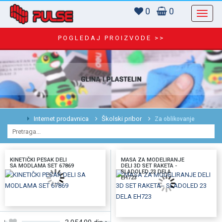
0
0
POGLEDAJ PROIZVODE >>
Internet prodavnica
Školski pribor
Za oblikovanje
KINETIČKI PESAK DELI
MASA ZA MODELIRANJE
SA MODLAMA SET 67869
DELI 3D SET RAKETA -
SLADOLED 23 DELA
EH723
DODAJTE U KORPU
DODAJTE U KORPU