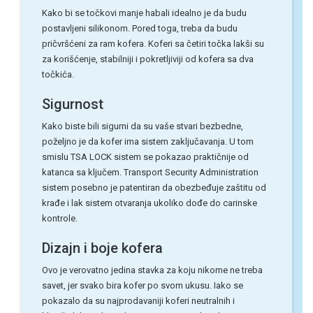
Kako bi se točkovi manje habali idealno je da budu
postavljeni silikonom. Pored toga, treba da budu
pričvršćeni za ram kofera. Koferi sa četiri točka lakši su
za korišćenje, stabilniji i pokretljiviji od kofera sa dva
točkića.
Sigurnost
Kako biste bili sigurni da su vaše stvari bezbedne,
poželjno je da kofer ima sistem zaključavanja. U tom
smislu TSA LOCK sistem se pokazao praktičnije od
katanca sa ključem. Transport Security Administration
sistem posebno je patentiran da obezbeđuje zaštitu od
krađe i lak sistem otvaranja ukoliko dođe do carinske
kontrole.
Dizajn i boje kofera
Ovo je verovatno jedina stavka za koju nikome ne treba
savet, jer svako bira kofer po svom ukusu. Iako se
pokazalo da su najprodavaniji koferi neutralnih i