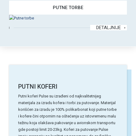
PUTNE TORBE
DETALJNIJE
PUTNI KOFERI
Putni koferi Pulse su izrađeni od najkvalitetnijeg
materijala za izradu kofera i torbi za putovanje. Materijal
korišćen za izradu je 100% polikarbonat koji putne torbe
i kofere čini otpornim na oštećenja uz istovremenu malu
težinu koja olakšava pakovanje u avionskom transportu
gde postoji limit 20-23kg. Koferi za putovanje Pulse