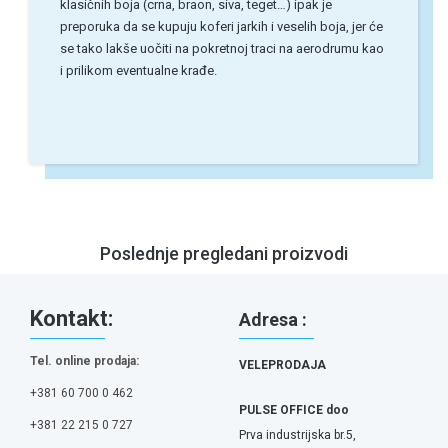
klasičnih boja (crna, braon, siva, teget…) ipak je
preporuka da se kupuju koferi jarkih i veselih boja, jer će
se tako lakše uočiti na pokretnoj traci na aerodrumu kao
i prilikom eventualne krađe.
Poslednje pregledani proizvodi
Kontakt:
Adresa :
Tel. online prodaja:
VELEPRODAJA
+381 60 700 0 462
PULSE OFFICE doo
+381 22 215 0 727
Prva industrijska br.5,