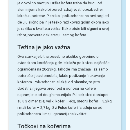
je dovoljno savitljiv. Drške kofera treba da budu od
aluminijuma kako bi pored izdržljivosti obezbedile i
lakoću upotrebe. Plastika i polikarbonat na prvi pogled
deluju slično pa ih je teško razlikovati golim okom iako
je razlika u kvalitetu velika. Kako biste bili sigurni u svoj
izbor, proverite deklaraciju samog kofera.
Težina je jako važna
Ova stavka je bitna posebno ukoliko govorimo o
avionskom korišćenju gde je kilaža po koferu najčešće
ograničena na 20-23kg. Takođe ima značaja i za samo
opterećenje automobila, lakše podizanje i rukovanje
koferom. Polikarbonat je lakši od plastike, te je to
dodatna njegova prednost u odnosu na kofere
napravljene od drugih materijala. Pulse koferi dostupni
su u 3 dimenzije; veliki kofer – 4kg, srednji kofer – 3,2kg
i mali kofer – 2,7 kg. Svi Pulse koferi izrađuju se od
polikarbonata i imaju garanciju na kvalitet.
Točkovi na koferima