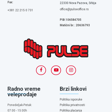
Fax:
22330 Nova Pazova, Srbija
office@pulseoffice.rs
+381 22 215 0 731
PIB:106584705
Matični br.: 20636793
Radno vreme
Brzi linkovi
veleprodaje
Politika isporuke
Ponedeljak-Petak:
Politika privatnosti
07:00 - 15:00h
Politika plaćanja