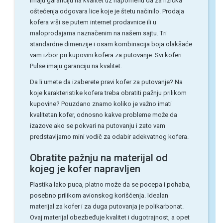
imaju garanciju na kvalitet uz napomenu da za fizička
oštećenja odgovara lice koje je štetu načinilo. Prodaja
kofera vrši se putem internet prodavnice ili u
maloprodajama naznačenim na našem sajtu. Tri
standardne dimenzije i osam kombinacija boja olakšaće
vam izbor pri kupovini kofera za putovanje. Svi koferi
Pulse imaju garanciju na kvalitet.
Da li umete da izaberete pravi kofer za putovanje? Na
koje karakteristike kofera treba obratiti pažnju prilikom
kupovine? Pouzdano znamo koliko je važno imati
kvalitetan kofer, odnosno kakve probleme može da
izazove ako se pokvari na putovanju i zato vam
predstavljamo mini vodič za odabir adekvatnog kofera.
Obratite pažnju na materijal od
kojeg je kofer napravljen
Plastika lako puca, platno može da se pocepa i pohaba,
posebno prilikom avionskog korišćenja. Idealan
materijal za kofer i za duga putovanja je polikarbonat.
Ovaj materijal obezbeđuje kvalitet i dugotrajnost, a opet