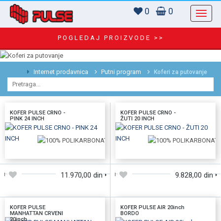
0
0
POGLEDAJ PROIZVODE >>
Internet prodavnica
Putni program
Koferi za putovanje
KOFER PULSE CRNO -
KOFER PULSE CRNO -
PINK 24 INCH
ŽUTI 20 INCH
DODAJTE U KORPU
DODAJTE U KORPU
11.970,00 din
9.828,00 din
KOFER PULSE
KOFER PULSE AIR 20inch
MANHATTAN CRVENI
BORDO
20inch