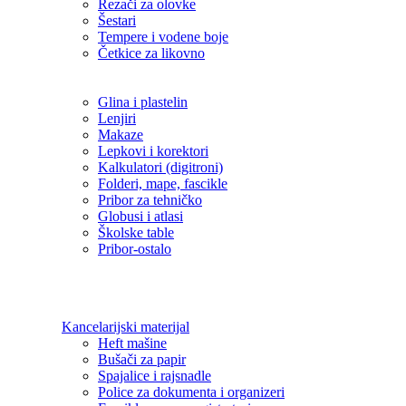
Rezači za olovke
Šestari
Tempere i vodene boje
Četkice za likovno
Glina i plastelin
Lenjiri
Makaze
Lepkovi i korektori
Kalkulatori (digitroni)
Folderi, mape, fascikle
Pribor za tehničko
Globusi i atlasi
Školske table
Pribor-ostalo
Kancelarijski materijal
Heft mašine
Bušači za papir
Spajalice i rajsnadle
Police za dokumenta i organizeri