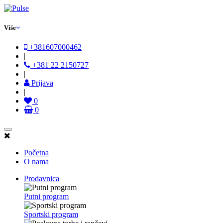
Više
+381607000462
|
+381 22 2150727
|
Prijava
|
0
0
Početna
O nama
Prodavnica
Putni program
Sportski program