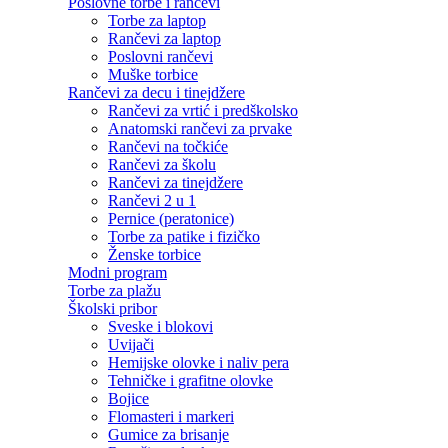
Poslovne torbe i rančevi
Torbe za laptop
Rančevi za laptop
Poslovni rančevi
Muške torbice
Rančevi za decu i tinejdžere
Rančevi za vrtić i predškolsko
Anatomski rančevi za prvake
Rančevi na točkiće
Rančevi za školu
Rančevi za tinejdžere
Rančevi 2 u 1
Pernice (peratonice)
Torbe za patike i fizičko
Ženske torbice
Modni program
Torbe za plažu
Školski pribor
Sveske i blokovi
Uvijači
Hemijske olovke i naliv pera
Tehničke i grafitne olovke
Bojice
Flomasteri i markeri
Gumice za brisanje