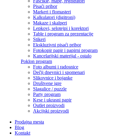
Fascikle, mape, registratori
Pisaći pribor
Markeri i flomasteri
Kalkulatori (digitroni)
Makaze i skalperi
Lepkovi, selotejpi i korektori
Table i program za prezentacije
Stikeri
Ekskluzivni pisaći pribor
Fotokopir papir i papirni program
Kancelarijski materijal - ostalo
Poklon program
Foto albumi i radosnice
Dečji dnevnici i spomenari
Slikovnice i bojanke
Društvene igre
Slagalice / puzzle
Party program
Kese i ukrasni papir
Outlet proizvodi
Akcijski proizvodi
Prodajna mesta
Blog
Kontakt