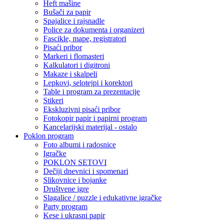
Heft mašine
Bušači za papir
Spajalice i rajsnadle
Police za dokumenta i organizeri
Fascikle, mape, registratori
Pisaći pribor
Markeri i flomasteri
Kalkulatori i digitroni
Makaze i skalpeli
Lepkovi, selotejpi i korektori
Table i program za prezentacije
Stikeri
Ekskluzivni pisaći pribor
Fotokopir papir i papirni program
Kancelarijski materijal - ostalo
Poklon program
Foto albumi i radosnice
Igračke
POKLON SETOVI
Dečiji dnevnici i spomenari
Slikovnice i bojanke
Društvene igre
Slagalice / puzzle i edukativne igračke
Party program
Kese i ukrasni papir