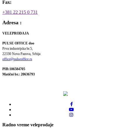
Fax:
+381 22 215 0 731
Adresa :
VELEPRODAJA
PULSE OFFICE doo
Prva industrijska br.5,
22330 Nova Pazova, Srbija
office@pulseoffice.rs
PIB:106584705
Matični br.: 20636793
Radno vreme veleprodaje