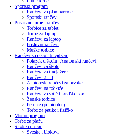
Putne torbe
Sportski program
Rančevi za planinarenje
Sportski rančevi
Poslovne torbe i rančevi
Torbice za tablet
Torbe za laptop
Rančevi za laptop
Poslovni rančevi
Muške torbice
Rančevi za decu i tinejdžere
Polazak u školu | Anatomski rančevi
Rančevi za školu
Rančevi za tinejdžere
Rančevi 2 u 1
Anatomski rančevi za prvake
Rančevi na točkiće
Rančevi za vrtić i predškolsko
Ženske torbice
Pernice (peratonice)
Torbe za patike i fizičko
Modni program
Torbe za plažu
Školski pribor
Sveske i blokovi