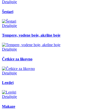
Detaljnije
Šestari
Detaljnije
Tempere, vodene boje, akrilne boje
Detaljnije
Četkice za likovno
Detaljnije
Lenjiri
Detaljnije
Makaze