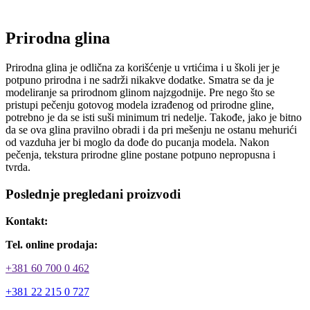
Prirodna glina
Prirodna glina je odlična za korišćenje u vrtićima i u školi jer je
potpuno prirodna i ne sadrži nikakve dodatke. Smatra se da je
modeliranje sa prirodnom glinom najzgodnije. Pre nego što se
pristupi pečenju gotovog modela izrađenog od prirodne gline,
potrebno je da se isti suši minimum tri nedelje. Takođe, jako je bitno
da se ova glina pravilno obradi i da pri mešenju ne ostanu mehurići
od vazduha jer bi moglo da dođe do pucanja modela. Nakon
pečenja, tekstura prirodne gline postane potpuno nepropusna i
tvrda.
Poslednje pregledani proizvodi
Kontakt:
Tel. online prodaja:
+381 60 700 0 462
+381 22 215 0 727