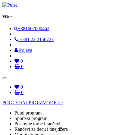
Više
+381607000462
|
+381 22 2150727
|
Prijava
|
0
0
0
0
POGLEDAJ PROIZVODE >>
Putni program
Sportski program
Poslovne torbe i rančevi
Rančevi za decu i tinejdžere
Modni program