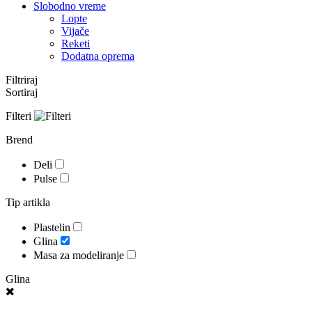
Slobodno vreme
Lopte
Vijače
Reketi
Dodatna oprema
Filtriraj
Sortiraj
Filteri
Brend
Deli
Pulse
Tip artikla
Plastelin
Glina
Masa za modeliranje
Glina