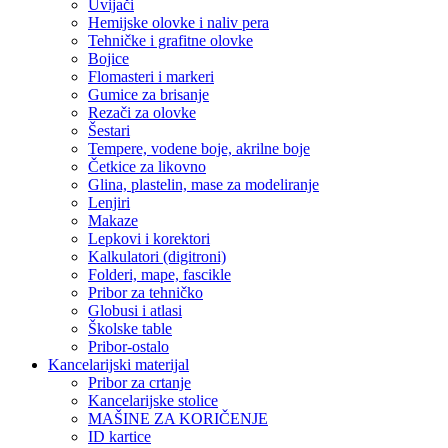
Uvijači
Hemijske olovke i naliv pera
Tehničke i grafitne olovke
Bojice
Flomasteri i markeri
Gumice za brisanje
Rezači za olovke
Šestari
Tempere, vodene boje, akrilne boje
Četkice za likovno
Glina, plastelin, mase za modeliranje
Lenjiri
Makaze
Lepkovi i korektori
Kalkulatori (digitroni)
Folderi, mape, fascikle
Pribor za tehničko
Globusi i atlasi
Školske table
Pribor-ostalo
Kancelarijski materijal
Pribor za crtanje
Kancelarijske stolice
MAŠINE ZA KORIČENJE
ID kartice