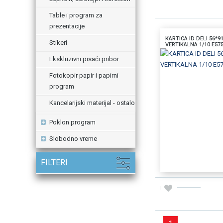
Table i program za
prezentacije
KARTICA ID DELI 56*
Stikeri
VERTIKALNA 1/10 E57
Ekskluzivni pisaći pribor
Fotokopir papir i papirni
program
Kancelarijski materijal - ostalo
Poklon program
Slobodno vreme
FILTERI
DODAJTE U KORPU