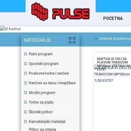
POČETNA
Internet prodavnic
KATEGORIJE
Putni program
KARTICA ID DELI SA
PLAVOM TRAKICOM
Sportski program
68*95mm VERTIKALNA 
E5757
Poslovne torbe i rančevi
Rančevi za decu i tinejdžere
Modni program
Torbe za plažu
Školski pribor
Kancelarijski materijal
Pribor za crtanje
DODAJTE U KORPU