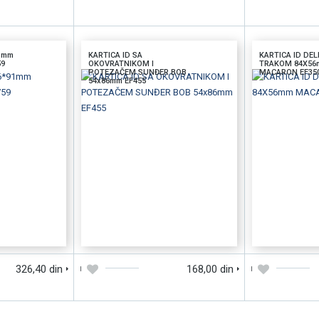
91mm
KARTICA ID SA
KARTICA ID DEL
59
OKOVRATNIKOM I
TRAKOM 84X56
POTEZAČEM SUNĐER BOB
MACARON EF35
54x86mm EF455
BRZI PREGLED
DODAJTE U KORPU
BRZI PREGLED
DODAJTE U KORP
326,40 din
168,00 din