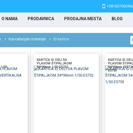
+38160700046
O NAMA
PRODAVNICA
PRODAJNA MESTA
BLOG
a
Kancelarijski materijal
ID kartice
KARTICA ID DELI SA
KARTICA ID DEL
PLAVOM ŠTIPALJKOM
PLAVOM ŠTIPA
1/50
54*90mm 1/50 E5752
54*90mm VERTI
E5753
BRZI PREGLED
DODAJTE U KORPU
BRZI PREGLED
DODAJTE U KORP