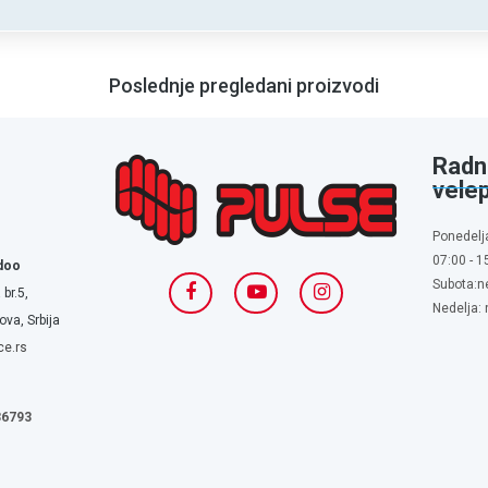
Poslednje pregledani proizvodi
Radn
vele
Ponedelj
07:00 - 1
doo
Subota:n
 br.5,
Nedelja:
va, Srbija
ce.rs
636793