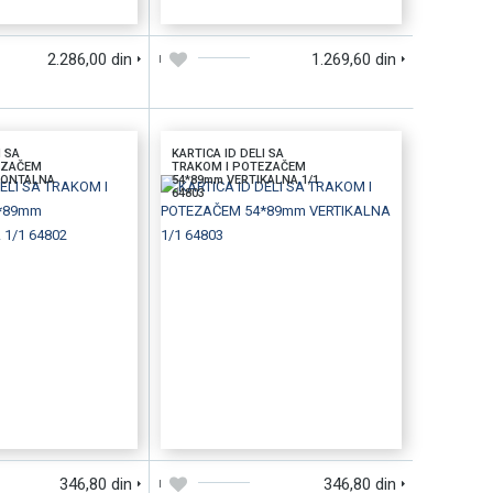
2.286,00 din
1.269,60 din
I SA
KARTICA ID DELI SA
EZAČEM
TRAKOM I POTEZAČEM
ZONTALNA
54*89mm VERTIKALNA 1/1
64803
U
BRZI PREGLED
DODAJTE U KORPU
BRZI PREGLED
346,80 din
346,80 din