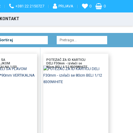
2
|
+381 22 2150727
|
PRIJAVA
|
0
0
KONTAKT
I SA
POTEZAČ ZA ID KARTICU
LJKOM
DELI F30mm - izvlači se
KALNA 1/50
80cm BELI 1/12 8309WHITE
U
BRZI PREGLED
DODAJTE U KORPU
BRZI PREGLED