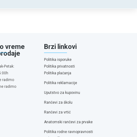
o vreme
Brzi linkovi
prodaje
Politika isporuke
ak-Petak:
Politika privatnosti
5:00h
Politika plaćanja
e radimo
Politika reklamacije
 ne radimo
Uputstvo za kupovinu
Rančevi za školu
Rančevi za vrtić
Anatomski rančevi za prvake
Politika rodne ravnopravnosti