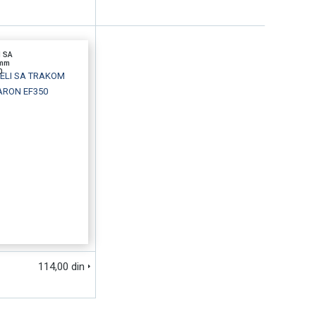
I SA
mm
0
U
BRZI PREGLED
114,00 din