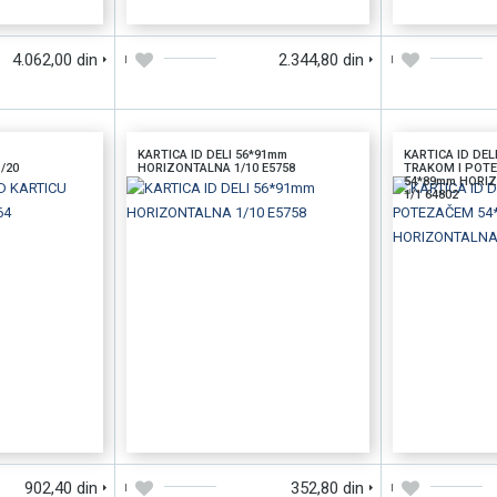
4.062,00 din
2.344,80 din
KARTICA ID DELI 56*91mm
KARTICA ID DEL
/20
HORIZONTALNA 1/10 E5758
TRAKOM I POT
54*89mm HORI
1/1 64802
BRZI PREGLED
DODAJTE U KORPU
BRZI PREGLED
DODAJTE U KORP
902,40 din
352,80 din