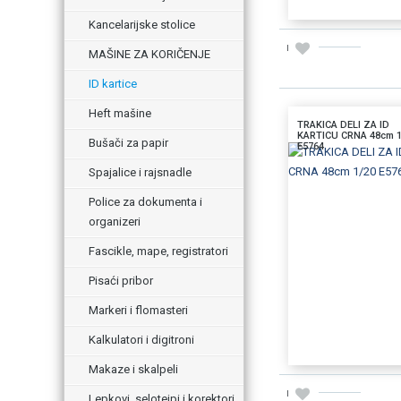
Kancelarijske stolice
MAŠINE ZA KORIČENJE
ID kartice
Heft mašine
TRAKICA DELI ZA ID
KARTICU CRNA 48cm 1
Bušači za papir
E5764
Spajalice i rajsnadle
Police za dokumenta i
organizeri
Fascikle, mape, registratori
Pisaći pribor
Markeri i flomasteri
Kalkulatori i digitroni
DODAJTE U KORPU
Makaze i skalpeli
Lepkovi, selotejpi i korektori