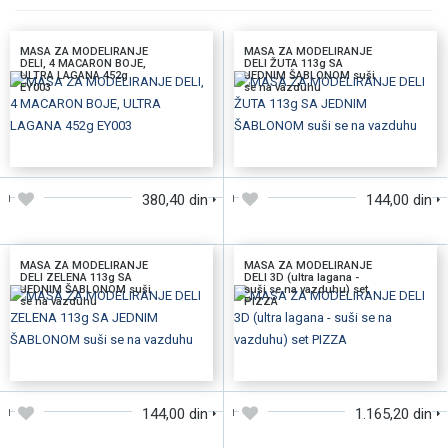
MASA ZA MODELIRANJE
MASA ZA MODELIRANJE
DELI, 4 MACARON BOJE,
DELI ŽUTA 113g SA
ULTRA LAGANA 452g
JEDNIM ŠABLONOM suši
EY003
se na vazduhu
DODAJTE U KORPU
DODAJTE U KORPU
380,40 din
144,00 din
MASA ZA MODELIRANJE
MASA ZA MODELIRANJE
DELI ZELENA 113g SA
DELI 3D (ultra lagana -
JEDNIM ŠABLONOM suši
suši se na vazduhu) set
se na vazduhu
PIZZA
DODAJTE U KORPU
DODAJTE U KORPU
144,00 din
1.165,20 din