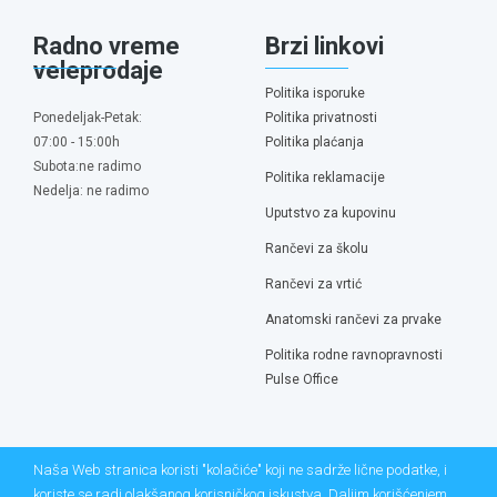
Radno vreme
Brzi linkovi
veleprodaje
Politika isporuke
Ponedeljak-Petak:
Politika privatnosti
07:00 - 15:00h
Politika plaćanja
Subota:ne radimo
Politika reklamacije
Nedelja: ne radimo
Uputstvo za kupovinu
Rančevi za školu
Rančevi za vrtić
Anatomski rančevi za prvake
Politika rodne ravnopravnosti
Pulse Office
Naša Web stranica koristi "kolačiće" koji ne sadrže lične podatke, i
koriste se radi olakšanog korisničkog iskustva. Daljim korišćenjem