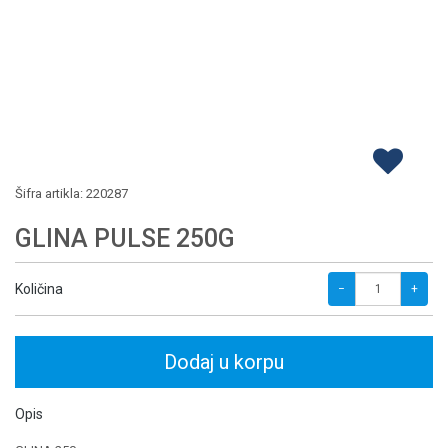
Šifra artikla:
220287
GLINA PULSE 250G
Količina
−
+
Dodaj u korpu
Opis