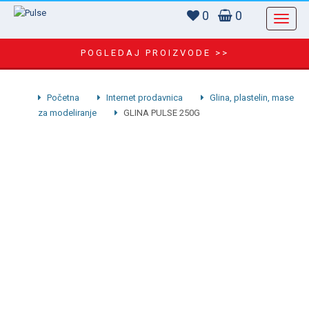
0
0
POGLEDAJ PROIZVODE >>
Početna
Internet prodavnica
Glina, plastelin, mase
za modeliranje
GLINA PULSE 250G