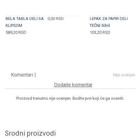
BELA TABLA DELI SA
0,00
RSD
LEPAK ZA PAPIR DELI
KLIPSOM
TEČNI 50ml
589,20
RSD
103,20
RSD
Komentari |
Nije ocenjen
Dodajte komentar
Proizvod trenutno nije ocenjen. Budite prvi koji će ga oceniti.
Srodni proizvodi