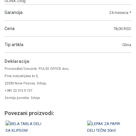
GLINA 250g
Garancija
24 meseca *
Cena
78,00 RSD
Tip artikla
Glina
Deklaracija:
Proizvođač/Uvoznik: PULSE OFFICE doo,
Prva industrijska br.5,
22330 Nova Pazova, Srbija,
+381 22 215 0 727
Zemlja porekla: Srbija
Povezani proizvodi: