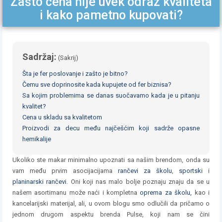
Zašto cena nije uvek odraz kvaliteta
i kako pametno kupovati?
Sadržaj:
(
Sakrij
)
Šta je fer poslovanje i zašto je bitno?
Čemu sve doprinosite kada kupujete od fer biznisa?
Sa kojim problemima se danas suočavamo kada je u pitanju
kvalitet?
Cena u skladu sa kvalitetom
Proizvodi za decu među najčešćim koji sadrže opasne
hemikalije
Ukoliko ste makar minimalno upoznati sa našim brendom, onda su
vam među prvim asocijacijama
rančevi za školu
,
sportski
i
planinarski rančevi
. Oni koji nas malo bolje poznaju znaju da se u
našem asortimanu može naći i kompletna
oprema za školu,
kao i
kancelarijski materijal, ali, u ovom blogu smo odlučili da pričamo o
jednom drugom aspektu brenda Pulse, koji nam se čini