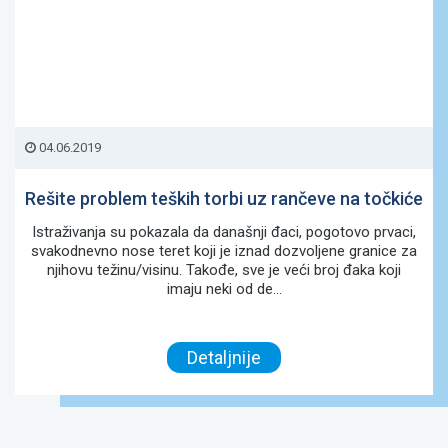
04.06.2019
Rešite problem teških torbi uz rančeve na točkiće
Istraživanja su pokazala da današnji đaci, pogotovo prvaci,
svakodnevno nose teret koji je iznad dozvoljene granice za
njihovu težinu/visinu. Takođe, sve je veći broj đaka koji
imaju neki od de...
Detaljnije