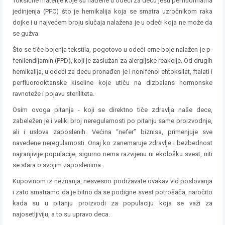
Toksične materije koje su nađene u odeći za decu jesu perfluorinatna
jedinjenja (PFC) što je hemikalija koja se smatra uzročnikom raka
dojke i u najvećem broju slučaja nalažena je u odeći koja ne može da
se gužva.
Što se tiče bojenja tekstila, pogotovo u odeći crne boje nalažen je p-
fenilendijamin (PPD), koji je zaslužan za alergijske reakcije. Od drugih
hemikalija, u odeći za decu pronađen je i nonifenol ehtoksilat, ftalati i
perfluorooktanske kiseline koje utiču na dizbalans hormonske
ravnoteže i pojavu steriliteta.
Osim ovoga pitanja - koji se direktno tiče zdravlja naše dece,
zabeležen je i veliki broj neregularnosti po pitanju same proizvodnje,
ali i uslova zaposlenih. Većina “nefer” biznisa, primenjuje sve
navedene neregularnosti. Onaj ko zanemaruje zdravlje i bezbednost
najranjivije populacije, sigurno nema razvijenu ni ekološku svest, niti
se stara o svojim zaposlenima.
Kupovinom iz neznanja, nesvesno podržavate ovakav vid poslovanja
i zato smatramo da je bitno da se podigne svest potrošača, naročito
kada su u pitanju proizvodi za populaciju koja se važi za
najosetljiviju, a to su upravo deca.