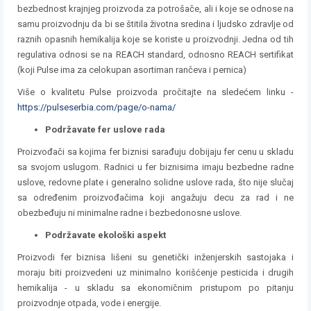
bezbednost krajnjeg proizvoda za potrošače, ali i koje se odnose na
samu proizvodnju da bi se štitila životna sredina i ljudsko zdravlje od
raznih opasnih hemikalija koje se koriste u proizvodnji. Jedna od tih
regulativa odnosi se na REACH standard, odnosno REACH sertifikat
(koji Pulse ima za celokupan asortiman rančeva i pernica)
Više o kvalitetu Pulse proizvoda pročitajte na sledećem linku -
https://pulseserbia.com/page/o-nama/
Podržavate fer uslove rada
Proizvođači sa kojima fer biznisi sarađuju dobijaju fer cenu u skladu
sa svojom uslugom. Radnici u fer biznisima imaju bezbedne radne
uslove, redovne plate i generalno solidne uslove rada, što nije slučaj
sa određenim proizvođačima koji angažuju decu za rad i ne
obezbeđuju ni minimalne radne i bezbedonosne uslove.
Podržavate ekološki aspekt
Proizvodi fer biznisa lišeni su genetički inženjerskih sastojaka i
moraju biti proizvedeni uz minimalno korišćenje pesticida i drugih
hemikalija - u skladu sa ekonomičnim pristupom po pitanju
proizvodnje otpada, vode i energije.