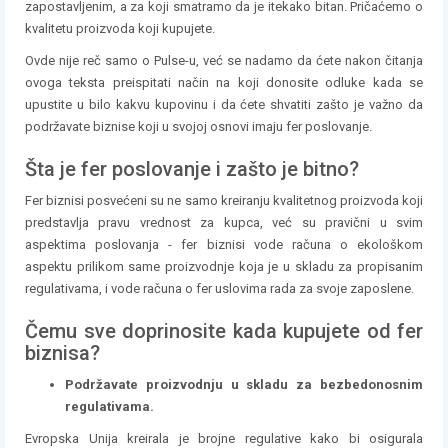
zapostavljenim, a za koji smatramo da je itekako bitan. Pričaćemo o
kvalitetu proizvoda koji kupujete.
Ovde nije reč samo o Pulse-u, već se nadamo da ćete nakon čitanja
ovoga teksta preispitati način na koji donosite odluke kada se
upustite u bilo kakvu kupovinu i da ćete shvatiti zašto je važno da
podržavate biznise koji u svojoj osnovi imaju fer poslovanje.
Šta je fer poslovanje i zašto je bitno?
Fer biznisi posvećeni su ne samo kreiranju kvalitetnog proizvoda koji
predstavlja pravu vrednost za kupca, već su pravični u svim
aspektima poslovanja - fer biznisi vode računa o ekološkom
aspektu prilikom same proizvodnje koja je u skladu za propisanim
regulativama, i vode računa o fer uslovima rada za svoje zaposlene.
Čemu sve doprinosite kada kupujete od fer
biznisa?
Podržavate proizvodnju u skladu za bezbedonosnim
regulativama.
Evropska Unija kreirala je brojne regulative kako bi osigurala