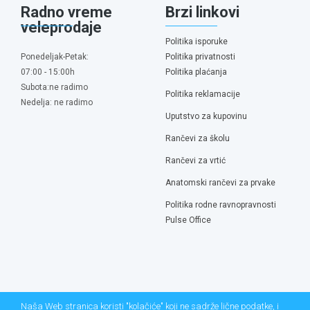
Radno vreme
Brzi linkovi
veleprodaje
Politika isporuke
Ponedeljak-Petak:
Politika privatnosti
07:00 - 15:00h
Politika plaćanja
Subota:ne radimo
Politika reklamacije
Nedelja: ne radimo
Uputstvo za kupovinu
Rančevi za školu
Rančevi za vrtić
Anatomski rančevi za prvake
Politika rodne ravnopravnosti
Pulse Office
Naša Web stranica koristi "kolačiće" koji ne sadrže lične podatke, i