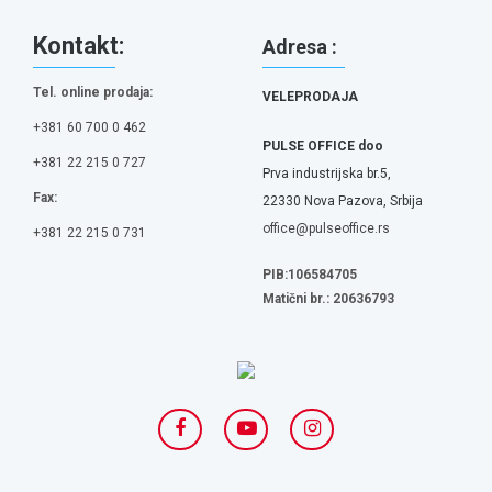
Kontakt:
Adresa :
Tel. online prodaja:
VELEPRODAJA
+381 60 700 0 462
PULSE OFFICE doo
+381 22 215 0 727
Prva industrijska br.5,
Fax:
22330 Nova Pazova, Srbija
office@pulseoffice.rs
+381 22 215 0 731
PIB:106584705
Matični br.: 20636793