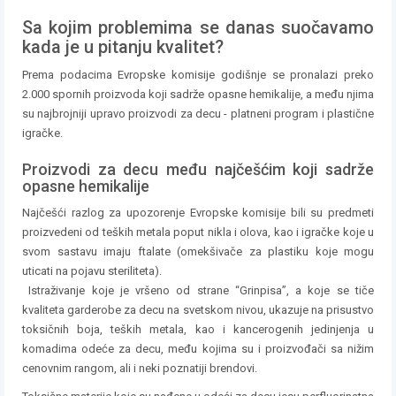
Sa kojim problemima se danas suočavamo
kada je u pitanju kvalitet?
Prema podacima Evropske komisije godišnje se pronalazi preko
2.000 spornih proizvoda koji sadrže opasne hemikalije, a među njima
su najbrojniji upravo proizvodi za decu - platneni program i plastične
igračke.
Proizvodi za decu među najčešćim koji sadrže
opasne hemikalije
Najčešći razlog za upozorenje Evropske komisije bili su predmeti
proizvedeni od teških metala poput nikla i olova, kao i igračke koje u
svom sastavu imaju ftalate (omekšivače za plastiku koje mogu
uticati na pojavu steriliteta).
Istraživanje koje je vršeno od strane “Grinpisa”, a koje se tiče
kvaliteta garderobe za decu na svetskom nivou, ukazuje na prisustvo
toksičnih boja, teških metala, kao i kancerogenih jedinjenja u
komadima odeće za decu, među kojima su i proizvođači sa nižim
cenovnim rangom, ali i neki poznatiji brendovi.