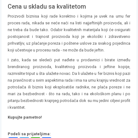
Cena u skladu sa kvalitetom
Proizvodi biznisa koji rade korektno i kojima je uvek na umu fer
proces rada, nikada se neće naći na listi najjeftinijih proizvoda, ali i
ne treba da bude tako. Odabir kvalitetnih materijala koji će osigurati
postojanost i trajnost proizvoda koji je ekološki i zdravstveno
prihvatljiv, uz plaćanje poreza i poštene uslove za svakog pojedinca
koji učestvuje u procesu rada - ne može da bude jeftin.
I zato, kada se sledeći put nađete u prodavnici i birate između
brendiranog proizvoda, kvalitetnog proizvoda i jeftine kopije,
razmislite triput u šta ulažete novac. Da li ulažete u fer biznis koji pazi
na pravičnost u svim aspektima rada i ima na umu krajnju vrednost za
potrošača ili biznis koji eksploatiše radnike, ne plaća poreze i ne
mari za bezbednost - što na radu, tako i na ekološkom planu i po
pitanju bezbednosti krajnjeg potrošača dok su mu jedini ciljevi profit
i kvantitet.
Kupujte pametno!
Podeli sa prijateljima: