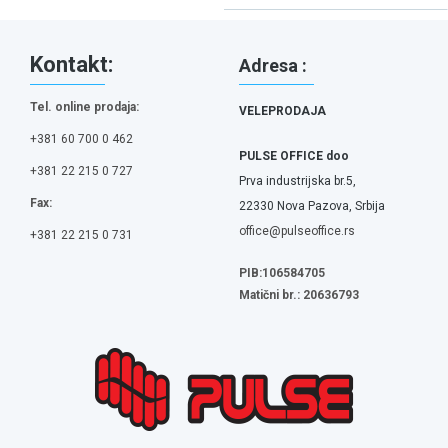
Kontakt:
Adresa :
Tel. online prodaja:
VELEPRODAJA
+381 60 700 0 462
PULSE OFFICE doo
+381 22 215 0 727
Prva industrijska br.5,
Fax:
22330 Nova Pazova, Srbija
office@pulseoffice.rs
+381 22 215 0 731
PIB:106584705
Matični br.: 20636793