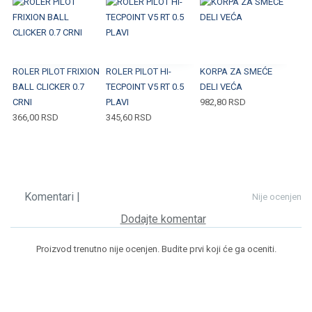
ROLER PILOT FRIXION
ROLER PILOT HI-
KORPA ZA SMEĆE
BALL CLICKER 0.7
TECPOINT V5 RT 0.5
DELI VEĆA
CRNI
PLAVI
982,80
RSD
366,00
RSD
345,60
RSD
Komentari |
Nije ocenjen
Dodajte komentar
Proizvod trenutno nije ocenjen. Budite prvi koji će ga oceniti.