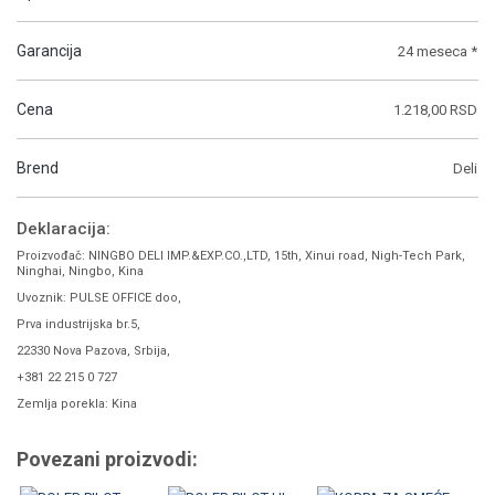
Garancija
24 meseca *
Cena
1.218,00 RSD
Brend
Deli
Deklaracija:
Proizvođač: NINGBO DELI IMP.&EXP.CO.,LTD, 15th, Xinui road, Nigh-Tech Park,
Ninghai, Ningbo, Kina
Uvoznik: PULSE OFFICE doo,
Prva industrijska br.5,
22330 Nova Pazova, Srbija,
+381 22 215 0 727
Zemlja porekla: Kina
Povezani proizvodi: