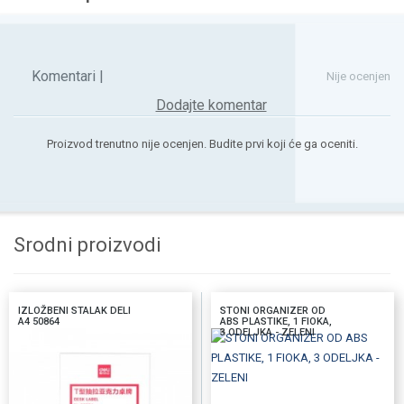
Komentari |
Nije ocenjen
Dodajte komentar
Proizvod trenutno nije ocenjen. Budite prvi koji će ga oceniti.
Srodni proizvodi
IZLOŽBENI STALAK DELI
STONI ORGANIZER OD
A4 50864
ABS PLASTIKE, 1 FIOKA,
3 ODELJKA - ZELENI
DODAJTE U KORPU