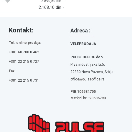
2.890,80 din
2.168,10 din
Kontakt:
Adresa :
Tel. online prodaja:
VELEPRODAJA
+381 60 700 0 462
PULSE OFFICE doo
+381 22 215 0 727
Prva industrijska br.5,
Fax:
22330 Nova Pazova, Srbija
office@pulseoffice.rs
+381 22 215 0 731
PIB:106584705
Matični br.: 20636793