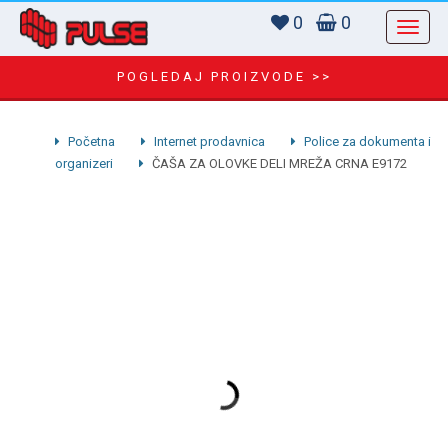
0
0
POGLEDAJ PROIZVODE >>
Početna
Internet prodavnica
Police za dokumenta i
organizeri
ČAŠA ZA OLOVKE DELI MREŽA CRNA E9172