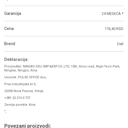
Garancija
24 MESECA *
Cena
176,40 RSD
Brend
Deli
Deklaracija:
Proizvođač: NINGBO DELI IMP.&EXP.CO.,LTD, 15th, Xinui road, Nigh-Tech Park,
Ninghai, Ningbo, Kina
Uvoznik: PULSE OFFICE doo,
Prva industrijska br.5,
22330 Nova Pazova, Srbija,
+381 22 215 0 727
Zemlja porekla: Kina
",
Povezani proizvodi: