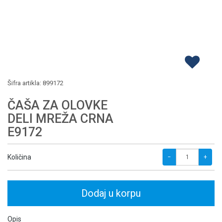
Šifra artikla:
899172
ČAŠA ZA OLOVKE
DELI MREŽA CRNA
E9172
Količina
−
+
Dodaj u korpu
Opis