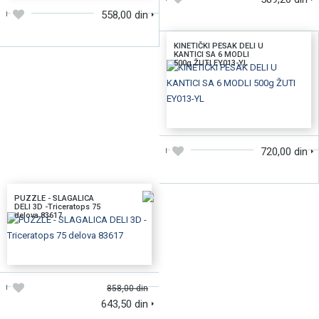
558,00 din
KINETIČKI PESAK DELI U
KANTICI SA 6 MODLI
500g ŽUTI EY013-YL
DODAJTE U KORPU
720,00 din
PUZZLE - SLAGALICA
DELI 3D -Triceratops 75
delova 83617
DODAJTE U KORPU
858,00 din
643,50 din