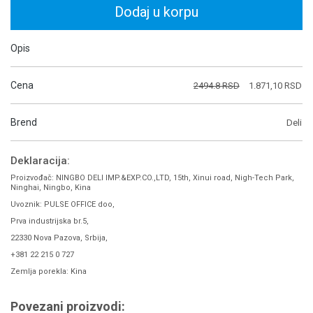
Dodaj u korpu
Opis
Cena
2494.8 RSD
1.871,10 RSD
Brend
Deli
Deklaracija:
Proizvođač: NINGBO DELI IMP.&EXP.CO.,LTD, 15th, Xinui road, Nigh-Tech Park,
Ninghai, Ningbo, Kina
Uvoznik: PULSE OFFICE doo,
Prva industrijska br.5,
22330 Nova Pazova, Srbija,
+381 22 215 0 727
Zemlja porekla: Kina
Povezani proizvodi: