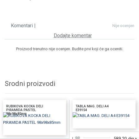
Komentari |
Nije ocenjen
Dodajte komentar
Proizvod trenutno nije ocenjen. Budite prvi koji će ga oceniti.
Srodni proizvodi
RUBIKOVA KOCKA DELI
TABLA MAG. DELI A4
PIRAMIDA PASTEL
E39154
98x98x85mm
DODAJTE U KORPU
DODAJTE U KORPU
589,20 din