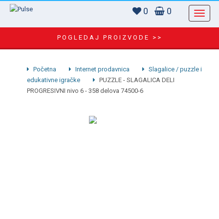
0
0
POGLEDAJ PROIZVODE >>
Početna
Internet prodavnica
Slagalice / puzzle i
edukativne igračke
PUZZLE - SLAGALICA DELI
PROGRESIVNI nivo 6 - 358 delova 74500-6