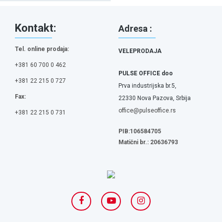
Kontakt:
Adresa :
Tel. online prodaja:
VELEPRODAJA
+381 60 700 0 462
PULSE OFFICE doo
+381 22 215 0 727
Prva industrijska br.5,
Fax:
22330 Nova Pazova, Srbija
office@pulseoffice.rs
+381 22 215 0 731
PIB:106584705
Matični br.: 20636793