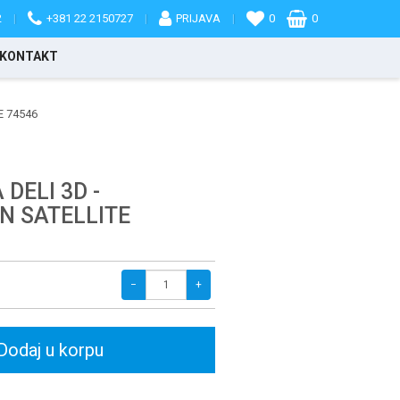
2
|
+381 22 2150727
|
PRIJAVA
|
0
0
KONTAKT
E 74546
DELI 3D -
N SATELLITE
−
+
Dodaj u korpu