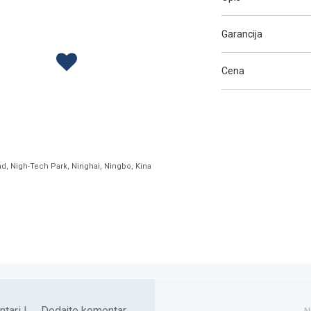
Garancija
Cena
ad, Nigh-Tech Park, Ninghai, Ningbo, Kina
tari |
Dodajte komentar
N