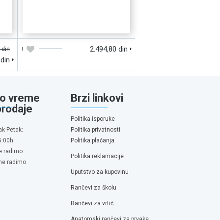
D
DODAJTE U KORPU
BRZI PREGLED
2.494,80 din
 din
 din
o vreme
Brzi linkovi
prodaje
Politika isporuke
ak-Petak:
Politika privatnosti
5:00h
Politika plaćanja
e radimo
Politika reklamacije
 ne radimo
Uputstvo za kupovinu
Rančevi za školu
Rančevi za vrtić
Anatomski rančevi za prvake