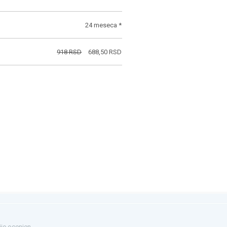
24 meseca *
918 RSD
688,50 RSD
ije ocenjen