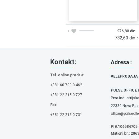
DODAJTE U KORPU
BRZI PREGLED
976,80 din
732,60 din
Kontakt:
Adresa :
Tel. online prodaja:
VELEPRODAJA
+381 60 700 0 462
PULSE OFFICE 
+381 22 215 0 727
Prva industrijska
Fax:
22330 Nova Pazo
office@pulseoffi
+381 22 215 0 731
PIB:106584705
Matični br.: 20