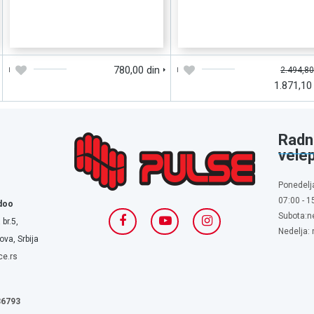
DODAJTE U KORPU
BRZI PREGLED
DODAJTE U KORPU
BRZI PREGLE
780,00 din
2.494,80
1.871,10
Radn
vele
Ponedelj
07:00 - 1
doo
Subota:n
 br.5,
Nedelja:
va, Srbija
ce.rs
636793