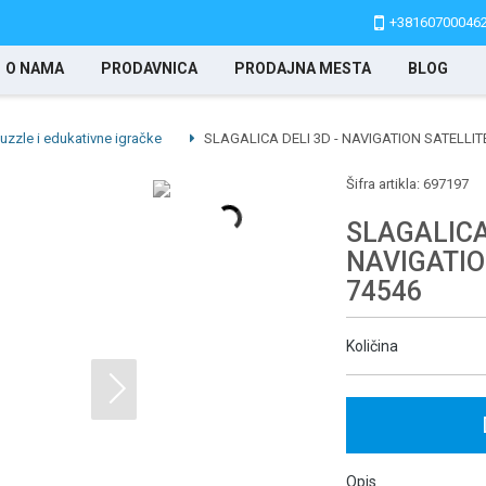
+38160700046
O NAMA
PRODAVNICA
PRODAJNA MESTA
BLOG
uzzle i edukativne igračke
SLAGALICA DELI 3D - NAVIGATION SATELLIT
Šifra artikla:
697197
SLAGALICA 
NAVIGATIO
74546
Količina
Opis