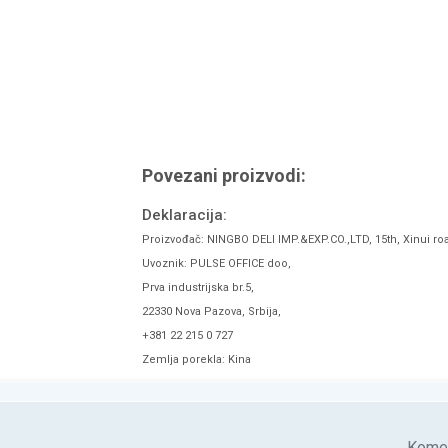
Povezani proizvodi:
Deklaracija:
Proizvođač: NINGBO DELI IMP.&EXP.CO.,LTD, 15th, Xinui ro
Uvoznik: PULSE OFFICE doo,
Prva industrijska br.5,
22330 Nova Pazova, Srbija,
+381 22 215 0 727
Zemlja porekla: Kina
Komen