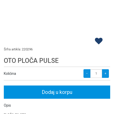
Šifra artikla:
220296
OTO PLOČA PULSE
Količina
−
+
Dodaj u korpu
Opis