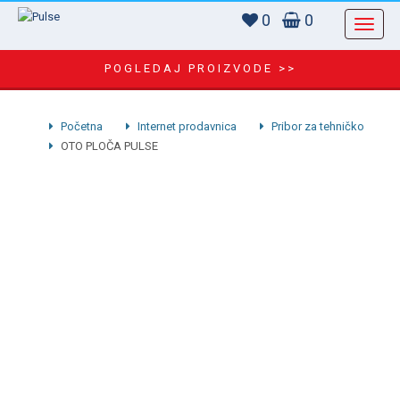
0
0
POGLEDAJ PROIZVODE >>
Početna
Internet prodavnica
Pribor za tehničko
OTO PLOČA PULSE