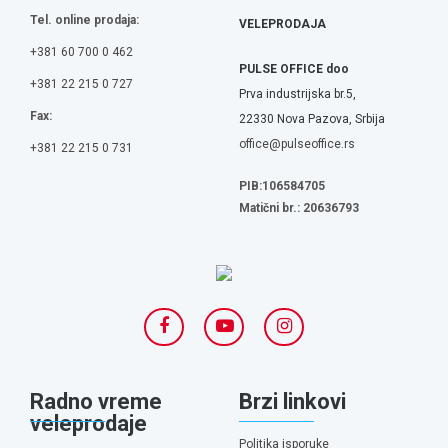
Tel. online prodaja:
VELEPRODAJA
+381 60 700 0 462
PULSE OFFICE doo
+381 22 215 0 727
Prva industrijska br.5,
Fax:
22330 Nova Pazova, Srbija
office@pulseoffice.rs
+381 22 215 0 731
PIB:106584705
Matični br.: 20636793
Radno vreme
Brzi linkovi
veleprodaje
Politika isporuke