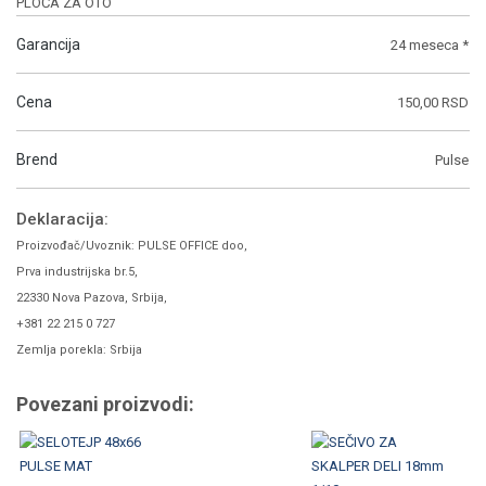
PLOČA ZA OTO
Garancija
24 meseca *
Cena
150,00 RSD
Brend
Pulse
Deklaracija:
Proizvođač/Uvoznik: PULSE OFFICE doo,
Prva industrijska br.5,
22330 Nova Pazova, Srbija,
+381 22 215 0 727
Zemlja porekla: Srbija
Povezani proizvodi: