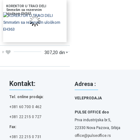
KOREKTOR U TRACI DELI
5mmx6m sa rezervnim
uloškom EH363
DODAJTE U KORPU
307,20 din
Kontakt:
Adresa :
Tel. online prodaja:
VELEPRODAJA
+381 60 700 0 462
PULSE OFFICE doo
+381 22 215 0 727
Prva industrijska br.5,
Fax:
22330 Nova Pazova, Srbija
office@pulseoffice.rs
+381 22 215 0 731