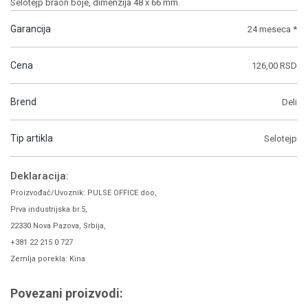
Selotejp braon boje, dimenzija 48 x 66 mm.
Garancija
24 meseca *
Cena
126,00 RSD
Brend
Deli
Tip artikla
Selotejp
Deklaracija:
Proizvođač/Uvoznik: PULSE OFFICE doo,
Prva industrijska br.5,
22330 Nova Pazova, Srbija,
+381 22 215 0 727
Zemlja porekla: Kina
Povezani proizvodi: