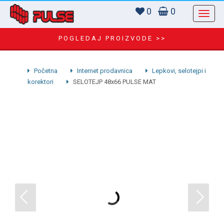
0
0
POGLEDAJ PROIZVODE >>
Početna
Internet prodavnica
Lepkovi, selotejpi i
korektori
SELOTEJP 48x66 PULSE MAT