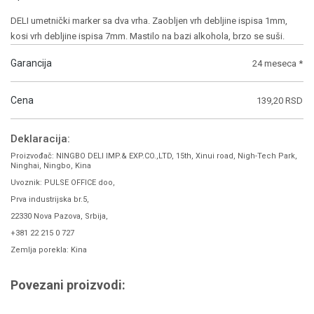
DELI umetnički marker sa dva vrha. Zaobljen vrh debljine ispisa 1mm,
kosi vrh debljine ispisa 7mm. Mastilo na bazi alkohola, brzo se suši.
Garancija
24 meseca *
Cena
139,20 RSD
Deklaracija:
Proizvođač: NINGBO DELI IMP.& EXP.CO.,LTD, 15th, Xinui road, Nigh-Tech Park,
Ninghai, Ningbo, Kina
Uvoznik: PULSE OFFICE doo,
Prva industrijska br.5,
22330 Nova Pazova, Srbija,
+381 22 215 0 727
Zemlja porekla: Kina
Povezani proizvodi: