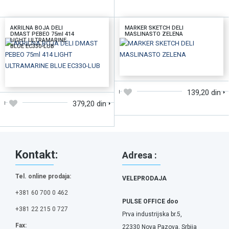
AKRILNA BOJA DELI
MARKER SKETCH DELI
DMAST PEBEO 75ml 414
MASLINASTO ZELENA
LIGHT ULTRAMARINE
BLUE EC330-LUB
DODAJTE U KORPU
DODAJTE U KORPU
139,20 din
379,20 din
Kontakt:
Adresa :
Tel. online prodaja:
VELEPRODAJA
+381 60 700 0 462
PULSE OFFICE doo
+381 22 215 0 727
Prva industrijska br.5,
Fax:
22330 Nova Pazova, Srbija