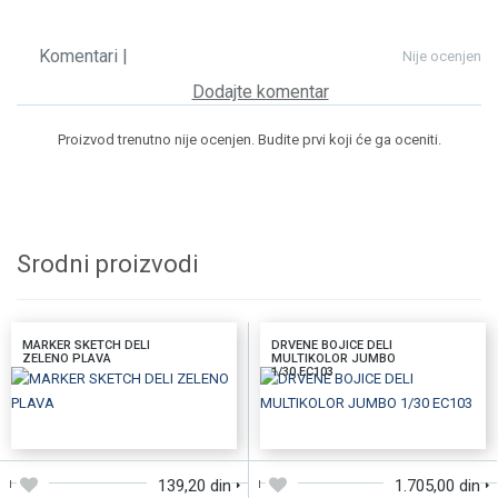
Komentari |
Nije ocenjen
Dodajte komentar
Proizvod trenutno nije ocenjen. Budite prvi koji će ga oceniti.
Srodni proizvodi
MARKER SKETCH DELI
DRVENE BOJICE DELI
ZELENO PLAVA
MULTIKOLOR JUMBO
1/30 EC103
DODAJTE U KORPU
DODAJTE U KORPU
139,20 din
1.705,00 din