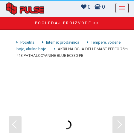
0
0
POGLEDAJ PROIZVODE >>
Početna
Internet prodavnica
Tempere, vodene
boje, akrilne boje
AKRILNA BOJA DELI DMAST PEBEO 75ml
413 PHTHALOCYANINE BLUE EC330-PB