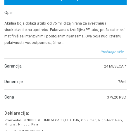
Opis
Akrilna boja dolazi u tubi od 75 ml, dizajnirana za svestranu i
visokokvalitetnu upotrebu. Pakovana u izdržljivu PE tubu, pruža satenski
mat finiš sa intenzivnim i postojanim nijansama. Ova boja nudi izvrsnu
pokrivnost i vodootpornost, čime
...
Pročitajte više...
Garancija
24 MESECA *
Dimenzije
75ml
Cena
379,20 RSD
Deklaracija:
Proizvođač: NINGBO DELI IMP.&EXP.CO.,LTD, 15th, Xinui road, Nigh-Tech Park,
Ninghai, Ningbo, Kina