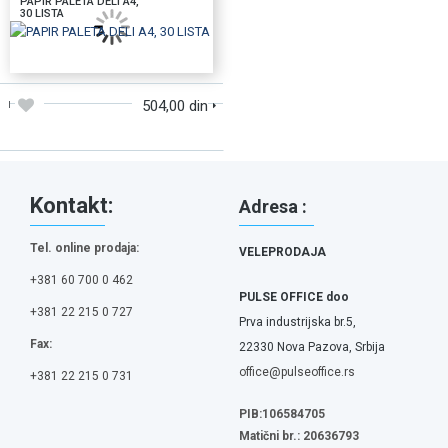
PAPIR PALETA DELI A4,
30 LISTA
DODAJTE U KORPU
504,00 din
Kontakt:
Adresa :
Tel. online prodaja:
VELEPRODAJA
+381 60 700 0 462
PULSE OFFICE doo
+381 22 215 0 727
Prva industrijska br.5,
Fax:
22330 Nova Pazova, Srbija
office@pulseoffice.rs
+381 22 215 0 731
PIB:106584705
Matični br.: 20636793