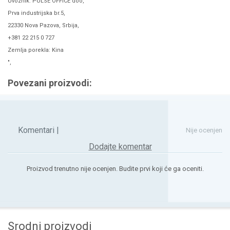
Uvoznik: PULSE OFFICE doo,
Prva industrijska br.5,
22330 Nova Pazova, Srbija,
+381 22 215 0 727
Zemlja porekla: Kina
",
Povezani proizvodi:
Komentari |
Nije ocenjen
Dodajte komentar
Proizvod trenutno nije ocenjen. Budite prvi koji će ga oceniti.
Srodni proizvodi