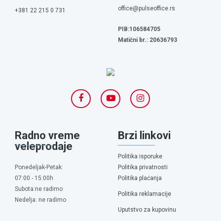
office@pulseoffice.rs
+381 22 215 0 731
PIB:106584705
Matični br.: 20636793
Radno vreme
Brzi linkovi
veleprodaje
Politika isporuke
Ponedeljak-Petak:
Politika privatnosti
07:00 - 15:00h
Politika plaćanja
Subota:ne radimo
Politika reklamacije
Nedelja: ne radimo
Uputstvo za kupovinu