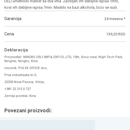
DELI umetnički marker sa dva vrha. Zaobljen vrh debljine ispisa 1mm,
kosi vrh debljine ispisa 7mm. Mastilo na bazi alkohola, brzo se suši.
Garancija
24 meseca *
Cena
139,20 RSD
Deklaracija:
Proizvođač: NINGBO DELI IMP.& EXP.CO.,LTD, 15th, Xinui road, Nigh-Tech Park,
Ninghai, Ningbo, Kina
Uvoznik: PULSE OFFICE doo,
Prva industrijska br.5,
22330 Nova Pazova, Srbija,
+381 22 215 0 727
Zemlja porekla: Kina
Povezani proizvodi: