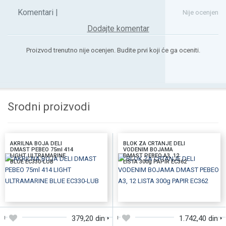
Komentari |
Nije ocenjen
Dodajte komentar
Proizvod trenutno nije ocenjen. Budite prvi koji će ga oceniti.
Srodni proizvodi
AKRILNA BOJA DELI
BLOK ZA CRTANJE DELI
DMAST PEBEO 75ml 414
VODENIM BOJAMA
LIGHT ULTRAMARINE
DMAST PEBEO A3, 12
BLUE EC330-LUB
LISTA 300g PAPIR EC362
DODAJTE U KORPU
DODAJTE U KORPU
379,20 din
1.742,40 din