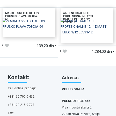
MARKER SKETCH DELI 69
AKRILNE BOJE DELI
PRUSKO PLAVA 70803A-
PROFESIONALNE 12ml
69
DMAST PEBEO 1/12
EC331-12
DODAJTE U KORPU
DODAJTE U KORPU
139,20 din
1.284,00 din
Kontakt:
Adresa :
Tel. online prodaja:
VELEPRODAJA
+381 60 700 0 462
PULSE OFFICE doo
+381 22 215 0 727
Prva industrijska br.5,
Fax:
22330 Nova Pazova, Srbija