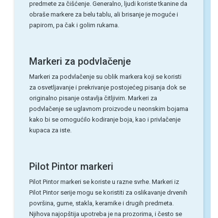
predmete za čišćenje. Generalno, ljudi koriste tkanine da
obraše markere za belu tablu, ali brisanje je moguće i
papirom, pa čak i golim rukama.
Markeri za podvlačenje
Markeri za podvlačenje su oblik markera koji se koristi
za osvetljavanje i prekrivanje postojećeg pisanja dok se
originalno pisanje ostavlja čitljivim. Markeri za
podvlačenje se uglavnom proizvode u neonskim bojama
kako bi se omogućilo kodiranje boja, kao i privlačenje
kupaca za iste.
Pilot Pintor markeri
Pilot Pintor markeri se koriste u razne svrhe. Markeri iz
Pilot Pintor serije mogu se koristiti za oslikavanje drvenih
površina, gume, stakla, keramike i drugih predmeta.
Njihova najopštija upotreba je na prozorima, i često se