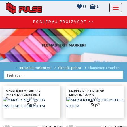
0
0
POGLEDAJ PROIZVODE >>
Internet prodavnica
Školski pribor
Flomasteri i markeri
MARKER PILOT PINTOR
MARKER PILOT PINTOR
PASTELNO LJUBIČASTI
METALIK ROZE M
M
DODAJTE U KORPU
DODAJTE U KORPU