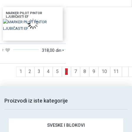
MARKER PILOT PINTOR
LJUBIČASTI EF
DODAJTE U KORPU
318,00 din
1
2
3
4
5
6
7
8
9
10
11
Proizvodi iz iste kategorije
SVESKE I BLOKOVI