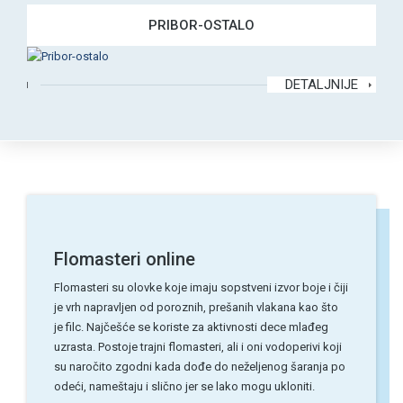
PRIBOR-OSTALO
DETALJNIJE
Flomasteri online
Flomasteri su olovke koje imaju sopstveni izvor boje i čiji
je vrh napravljen od poroznih, prešanih vlakana kao što
je filc. Najčešće se koriste za aktivnosti dece mlađeg
uzrasta. Postoje trajni flomasteri, ali i oni vodoperivi koji
su naročito zgodni kada dođe do neželjenog šaranja po
odeći, nameštaju i slično jer se lako mogu ukloniti.