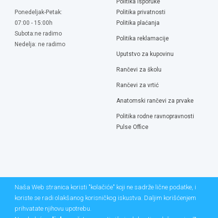
Politika isporuke
Ponedeljak-Petak:
Politika privatnosti
07:00 - 15:00h
Politika plaćanja
Subota:ne radimo
Politika reklamacije
Nedelja: ne radimo
Uputstvo za kupovinu
Rančevi za školu
Rančevi za vrtić
Anatomski rančevi za prvake
Politika rodne ravnopravnosti
Pulse Office
Naša Web stranica koristi "kolačiće" koji ne sadrže lične podatke, i
koriste se radi olakšanog korisničkog iskustva. Daljim korišćenjem
prihvatate njihovu upotrebu.