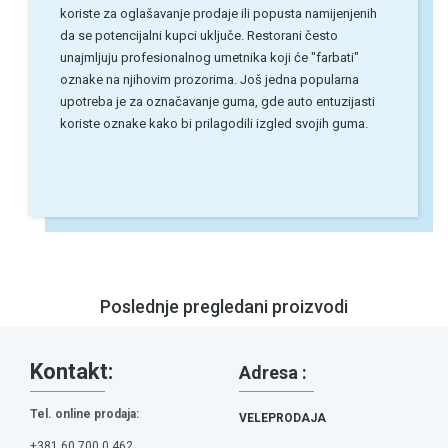
koriste za oglašavanje prodaje ili popusta namijenjenih
da se potencijalni kupci uključe. Restorani često
unajmljuju profesionalnog umetnika koji će "farbati"
oznake na njihovim prozorima. Još jedna popularna
upotreba je za označavanje guma, gde auto entuzijasti
koriste oznake kako bi prilagodili izgled svojih guma.
Poslednje pregledani proizvodi
Kontakt:
Adresa :
Tel. online prodaja:
VELEPRODAJA
+381 60 700 0 462