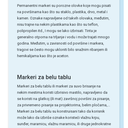
Permanentni markeri su porozne olovke koje mogu pisati
na površinama kao što su staklo, plastika, drvo, metal i
kamen. Oznake napravljene od takvih olovaka, međutim,
nisu trajne na nekim plastikama kao što su teflon,
polipropilen itd., I mogu se lako izbrisati. Tinta je
generalno otporna na trljanje i vodu i može trajati mnogo
godina. Međutim, u zavisnosti od površine i markera,
tragovi se često mogu ukloniti bilo snažnim ribanjem ili
hemikalijama kao što je aceton.
Markeri za belu tablu
Markeri za belu tablu ili markeri za suvo brisanje na
nekim mestima koristi izbrisivo mastilo, napravljeno da
se koristi na glatkoj (ili mat) završnoj površini za pisanje,
za privremeno pisanje sa projektorima, belim pločama,...
Markeri za belu tablu su konstruisani tako da korisnik
može lako da izbriše oznake koristeći vlažnu krpu,
sunđer, maramicu, vlažnu maramicu, ili druge jednokratne