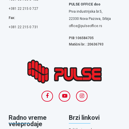
PULSE OFFICE doo
+381 22 215 0 727
Prva industrijska br.5,
Fax:
22330 Nova Pazova, Srbija
office@pulseoffice.rs
+381 22 215 0 731
PIB:106584705
Matični br.: 20636793
Radno vreme
Brzi linkovi
veleprodaje