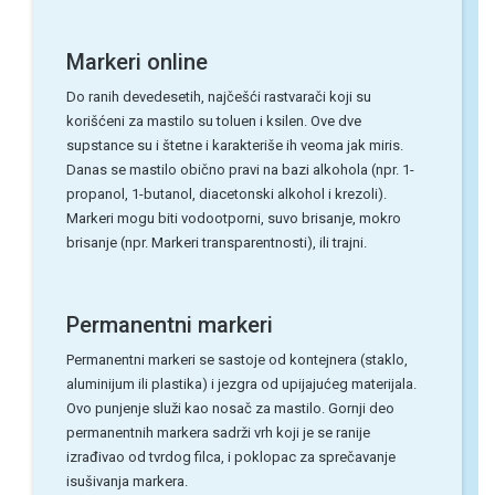
Markeri online
Do ranih devedesetih, najčešći rastvarači koji su
korišćeni za mastilo su toluen i ksilen. Ove dve
supstance su i štetne i karakteriše ih veoma jak miris.
Danas se mastilo obično pravi na bazi alkohola (npr. 1-
propanol, 1-butanol, diacetonski alkohol i krezoli).
Markeri mogu biti vodootporni, suvo brisanje, mokro
brisanje (npr. Markeri transparentnosti), ili trajni.
Permanentni markeri
Permanentni markeri se sastoje od kontejnera (staklo,
aluminijum ili plastika) i jezgra od upijajućeg materijala.
Ovo punjenje služi kao nosač za mastilo. Gornji deo
permanentnih markera sadrži vrh koji je se ranije
izrađivao od tvrdog filca, i poklopac za sprečavanje
isušivanja markera.