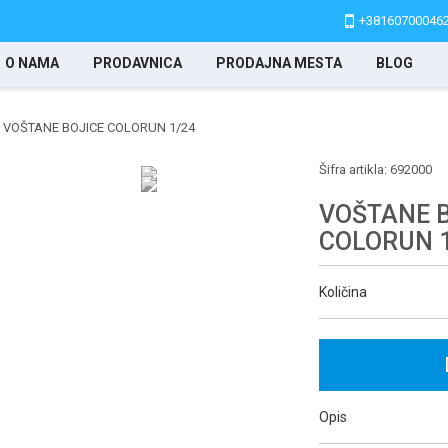
+38160700046
O NAMA
PRODAVNICA
PRODAJNA MESTA
BLOG
VOŠTANE BOJICE COLORUN 1/24
Šifra artikla:
692000
VOŠTANE 
COLORUN 1
Količina
Opis