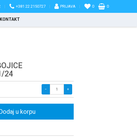
2
|
+381 22 2150727
|
PRIJAVA
|
0
0
KONTAKT
BOJICE
/24
−
+
Dodaj u korpu