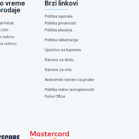
o vreme
Brzi linkovi
prodaje
Politika isporuke
ak-Petak:
Politika privatnosti
5:00h
Politika plaćanja
e radimo
Politika reklamacije
 ne radimo
Uputstvo za kupovinu
Rančevi za školu
Rančevi za vrtić
Anatomski rančevi za prvake
Politika rodne ravnopravnosti
Pulse Office