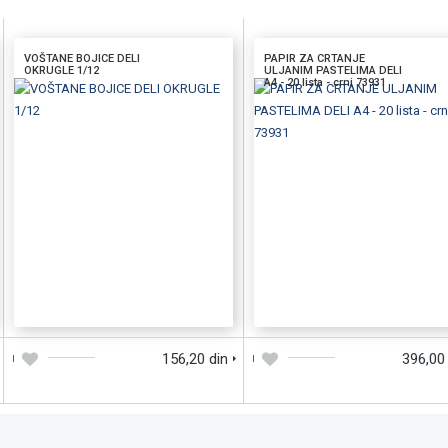
VOŠTANE BOJICE DELI
PAPIR ZA CRTANJE
OKRUGLE 1/12
ULJANIM PASTELIMA DELI
A4 - 20 lista - crni 73931
DODAJTE U KORPU
BRZI PREGLED
DODAJTE U KORPU
BRZI PREGLE
156,20 din
396,00