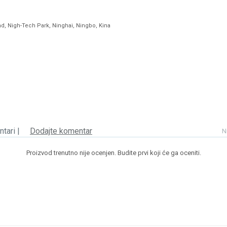
ad, Nigh-Tech Park, Ninghai, Ningbo, Kina
tari |
Dodajte komentar
N
Proizvod trenutno nije ocenjen. Budite prvi koji će ga oceniti.