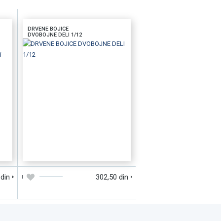
DRVENE BOJICE
DVOBOJNE DELI 1/12
D
DODAJTE U KORPU
BRZI PREGLED
 din
302,50 din