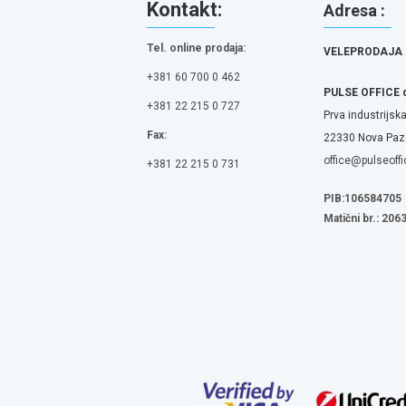
Kontakt:
Adresa :
Tel. online prodaja:
VELEPRODAJA
+381 60 700 0 462
PULSE OFFICE 
+381 22 215 0 727
Prva industrijska
Fax:
22330 Nova Pazo
office@pulseoffi
+381 22 215 0 731
PIB:106584705
Matični br.: 20