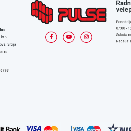
Radn
vele
Ponedelj
07:00 - 1
doo
Subota:n
 br.5,
Nedelja:
va, Srbija
ce.rs
636793