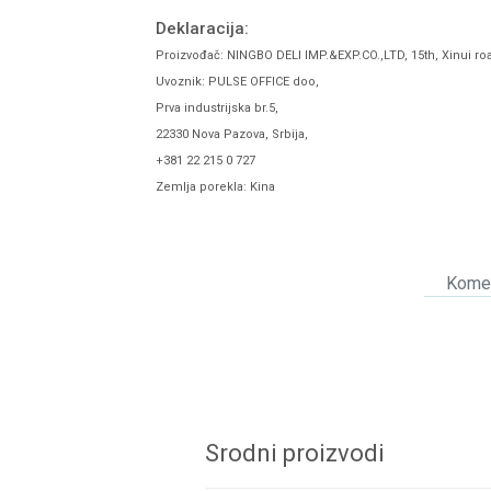
Deklaracija:
Proizvođač: NINGBO DELI IMP.&EXP.CO.,LTD, 15th, Xinui ro
Uvoznik: PULSE OFFICE doo,
Prva industrijska br.5,
22330 Nova Pazova, Srbija,
+381 22 215 0 727
Zemlja porekla: Kina
Komen
Srodni proizvodi