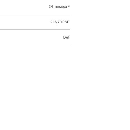
24 meseca *
216,70 RSD
Deli