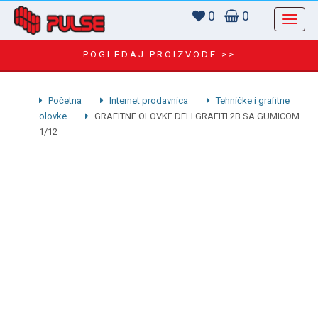
0
0
POGLEDAJ PROIZVODE >>
Početna
Internet prodavnica
Tehničke i grafitne
olovke
GRAFITNE OLOVKE DELI GRAFITI 2B SA GUMICOM
1/12