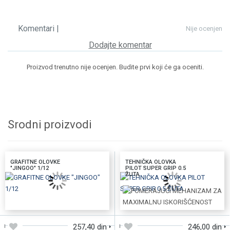
Komentari |
Nije ocenjen
Dodajte komentar
Proizvod trenutno nije ocenjen. Budite prvi koji će ga oceniti.
Srodni proizvodi
GRAFITNE OLOVKE
TEHNIČKA OLOVKA
"JINGOO" 1/12
PILOT SUPER GRIP 0.5
ŽUTA
DODAJTE U KORPU
DODAJTE U KORPU
257,40 din
246,00 din