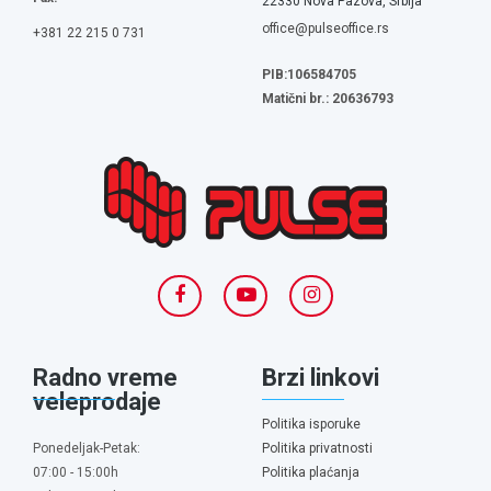
22330 Nova Pazova, Srbija
office@pulseoffice.rs
+381 22 215 0 731
PIB:106584705
Matični br.: 20636793
Radno vreme
Brzi linkovi
veleprodaje
Politika isporuke
Ponedeljak-Petak:
Politika privatnosti
07:00 - 15:00h
Politika plaćanja