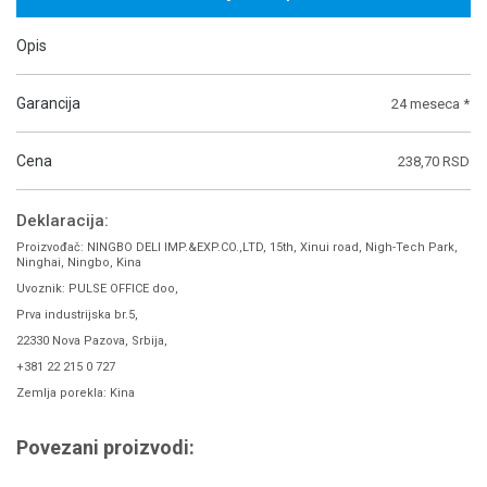
Opis
Garancija
24 meseca *
Cena
238,70 RSD
Deklaracija:
Proizvođač: NINGBO DELI IMP.&EXP.CO.,LTD, 15th, Xinui road, Nigh-Tech Park,
Ninghai, Ningbo, Kina
Uvoznik: PULSE OFFICE doo,
Prva industrijska br.5,
22330 Nova Pazova, Srbija,
+381 22 215 0 727
Zemlja porekla: Kina
Povezani proizvodi: