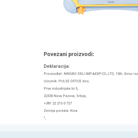
Povezani proizvodi:
Deklaracija:
Proizvođač: NINGBO DELI IMP.&EXP.CO.,LTD, 15th, Xinui ro
Uvoznik: PULSE OFFICE doo,
Prva industrijska br.5,
22330 Nova Pazova, Srbija,
+381 22 215 0 727
Zemlja porekla: Kina
",