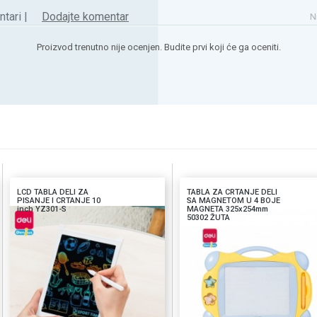
tari |
Dodajte komentar
N
Proizvod trenutno nije ocenjen. Budite prvi koji će ga oceniti.
LCD TABLA DELI ZA
TABLA ZA CRTANJE DELI
PISANJE I CRTANJE 10
SA MAGNETOM U 4 BOJE
inch YZ301-S
MAGNETA 325x254mm
50302 ŽUTA