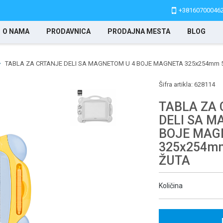
+38160700046
O NAMA
PRODAVNICA
PRODAJNA MESTA
BLOG
TABLA ZA CRTANJE DELI SA MAGNETOM U 4 BOJE MAGNETA 325x254mm 
Šifra artikla:
628114
TABLA ZA
DELI SA M
BOJE MAG
325x254m
ŽUTA
Količina