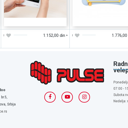
DODAJTE U KORPU
BRZI PREGLED
DODAJTE U KORPU
BRZI PREGLE
1.152,00 din
1.776,00
Radn
vele
Ponedelj
07:00 - 1
doo
Subota:n
 br.5,
Nedelja:
va, Srbija
ce.rs