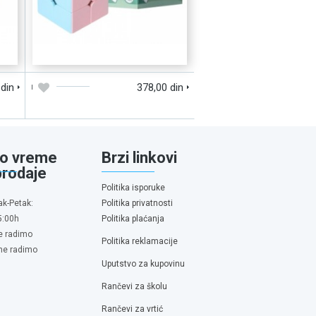
D
DODAJTE U KORPU
BRZI PREGLED
 din
378,00 din
o vreme
Brzi linkovi
prodaje
Politika isporuke
ak-Petak:
Politika privatnosti
5:00h
Politika plaćanja
e radimo
Politika reklamacije
 ne radimo
Uputstvo za kupovinu
Rančevi za školu
Rančevi za vrtić