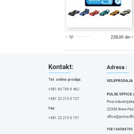
DODAJTE U KORPU
BRZI PREGLED
228,00 din
Kontakt:
Adresa :
Tel. online prodaja:
VELEPRODAJA
+381 60 700 0 462
PULSE OFFICE 
+381 22 215 0 727
Prva industrijska
Fax:
22330 Nova Pazo
office@pulseoffi
+381 22 215 0 731
PIB:106584705