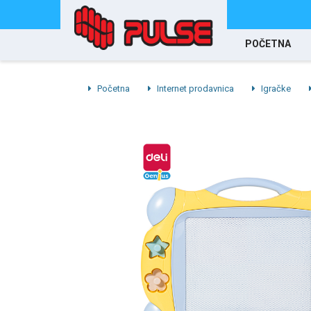
POČETNA
Početna
Internet prodavnica
Igračke