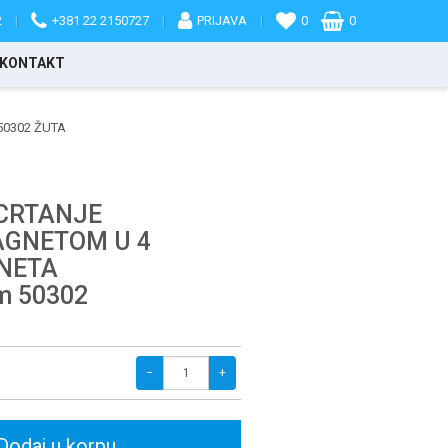
2
|
+381 22 2150727
|
PRIJAVA
|
0
0
KONTAKT
50302 ŽUTA
 CRTANJE
AGNETOM U 4
NETA
m 50302
−
+
Dodaj u korpu