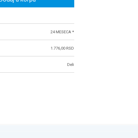
24 MESECA *
1.776,00 RSD
Deli