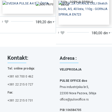
110g - GORNJA SPIRALA
EN723
DODAJTE U KORPU
DODAJTE U KORPU
189,20 din
180,00 din
Kontakt:
Adresa :
Tel. online prodaja:
VELEPRODAJA
+381 60 700 0 462
PULSE OFFICE doo
+381 22 215 0 727
Prva industrijska br.5,
Fax:
22330 Nova Pazova, Srbija
office@pulseoffice.rs
+381 22 215 0 731
PIB:106584705