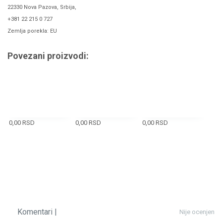
22330 Nova Pazova, Srbija,
+381 22 215 0 727
Zemlja porekla: EU
Povezani proizvodi:
0,00
RSD
0,00
RSD
0,00
RSD
Komentari |
Nije ocenjen