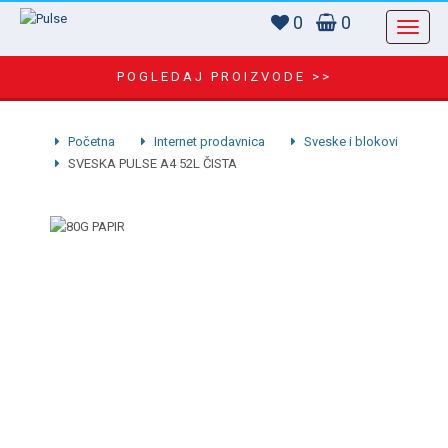
0
0
POGLEDAJ PROIZVODE >>
Početna
Internet prodavnica
Sveske i blokovi
SVESKA PULSE A4 52L ČISTA