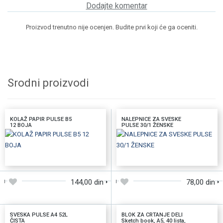
Dodajte komentar
Proizvod trenutno nije ocenjen. Budite prvi koji će ga oceniti.
Srodni proizvodi
KOLAŽ PAPIR PULSE B5
NALEPNICE ZA SVESKE
12 BOJA
PULSE 30/1 ŽENSKE
DODAJTE U KORPU
DODAJTE U KORPU
144,00 din
78,00 din
SVESKA PULSE A4 52L
BLOK ZA CRTANJE DELI
ČISTA
Sketch book, A5, 40 lista,