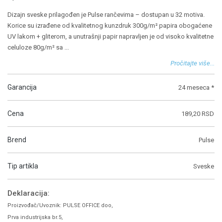
Dizajn sveske prilagođen je Pulse rančevima – dostupan u 32 motiva.
Korice su izrađene od kvalitetnog kunzdruk 300g/m² papira obogaćene
UV lakom + gliterom, a unutrašnji papir napravljen je od visoko kvalitetne
celuloze 80g/m² sa
...
Pročitajte više...
Garancija
24 meseca *
Cena
189,20 RSD
Brend
Pulse
Tip artikla
Sveske
Deklaracija:
Proizvođač/Uvoznik: PULSE OFFICE doo,
Prva industrijska br.5,