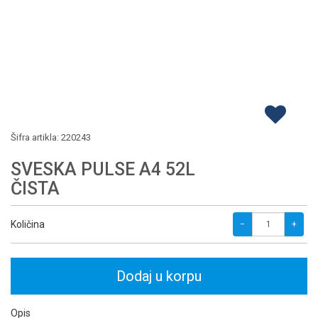
Šifra artikla:
220243
SVESKA PULSE A4 52L
ČISTA
Količina
−
+
Dodaj u korpu
Opis