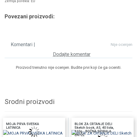
Zemlja porekla: EU
Povezani proizvodi:
Komentari |
Nije ocenjen
Dodajte komentar
Proizvod trenutno nije ocenjen. Budite prvi koji će ga oceniti.
Srodni proizvodi
MOJA PRVA SVESKA
BLOK ZA CRTANJE DELI
LATINICA
Sketch book, A5, 40 lista,
110g - BOČNA SPIRALA
EN722