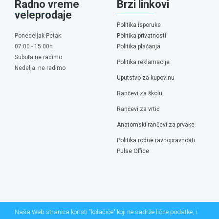
Radno vreme
Brzi linkovi
veleprodaje
Politika isporuke
Ponedeljak-Petak:
Politika privatnosti
07:00 - 15:00h
Politika plaćanja
Subota:ne radimo
Politika reklamacije
Nedelja: ne radimo
Uputstvo za kupovinu
Rančevi za školu
Rančevi za vrtić
Anatomski rančevi za prvake
Politika rodne ravnopravnosti
Pulse Office
Naša Web stranica koristi "kolačiće" koji ne sadrže lične podatke, i