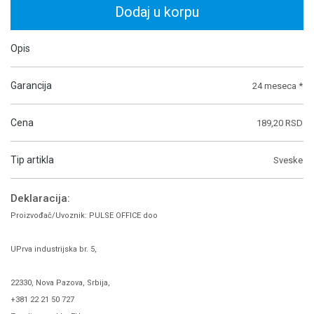
Dodaj u korpu
Opis
Garancija
24 meseca *
Cena
189,20 RSD
Tip artikla
Sveske
Deklaracija:
Proizvođač/Uvoznik: PULSE OFFICE doo
UPrva industrijska br. 5,
22330, Nova Pazova, Srbija,
+381 22 21 50 727