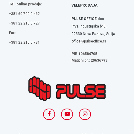
Tel. online prodaja:
VELEPRODAJA
+381 60 700 0 462
PULSE OFFICE doo
+381 22 215 0 727
Prva industrijska br.5,
Fax:
22330 Nova Pazova, Srbija
office@pulseoffice.rs
+381 22 215 0 731
PIB:106584705
Matični br.: 20636793