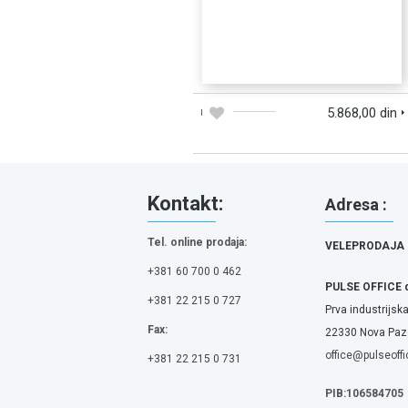
DODAJTE U KORPU
BRZI PREGLED
5.868,00 din
Kontakt:
Adresa :
Tel. online prodaja:
VELEPRODAJA
+381 60 700 0 462
PULSE OFFICE 
+381 22 215 0 727
Prva industrijska
Fax:
22330 Nova Pazo
office@pulseoffi
+381 22 215 0 731
PIB:106584705