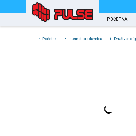
POČETNA
Početna
Internet prodavnica
Društvene ig