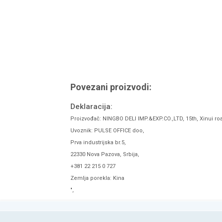
Povezani proizvodi:
Deklaracija:
Proizvođač: NINGBO DELI IMP.&EXP.CO.,LTD, 15th, Xinui ro
Uvoznik: PULSE OFFICE doo,
Prva industrijska br.5,
22330 Nova Pazova, Srbija,
+381 22 215 0 727
Zemlja porekla: Kina
",