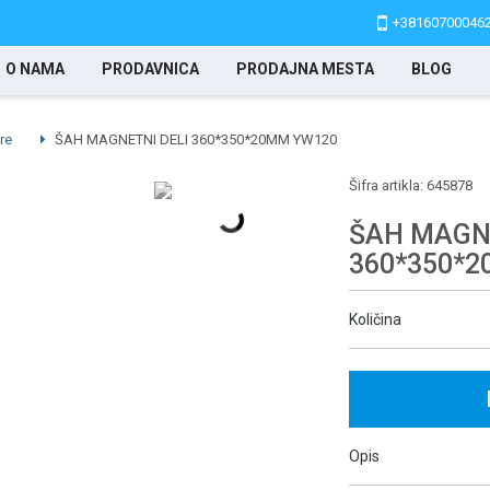
+38160700046
O NAMA
PRODAVNICA
PRODAJNA MESTA
BLOG
re
ŠAH MAGNETNI DELI 360*350*20MM YW120
Šifra artikla:
645878
ŠAH MAGNE
360*350*
Količina
Opis