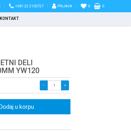
2
|
+381 22 2150727
|
PRIJAVA
|
0
0
KONTAKT
TNI DELI
20MM YW120
−
+
Dodaj u korpu