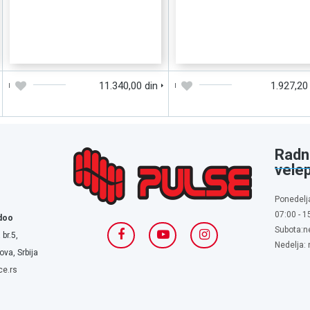
DODAJTE U KORPU
BRZI PREGLED
DODAJTE U KORPU
BRZI PREGLE
11.340,00 din
1.927,20
Radn
vele
Ponedelj
07:00 - 1
doo
Subota:n
 br.5,
Nedelja:
va, Srbija
ce.rs