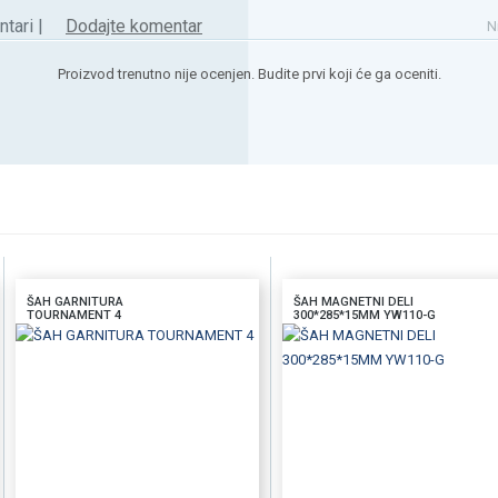
tari |
Dodajte komentar
N
Proizvod trenutno nije ocenjen. Budite prvi koji će ga oceniti.
ŠAH GARNITURA
ŠAH MAGNETNI DELI
TOURNAMENT 4
300*285*15MM YW110-G