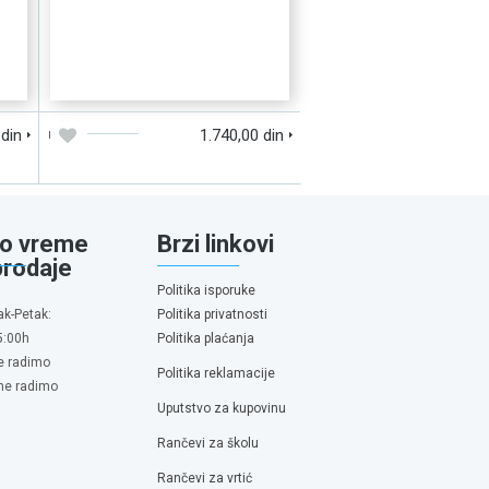
D
DODAJTE U KORPU
BRZI PREGLED
 din
1.740,00 din
o vreme
Brzi linkovi
prodaje
Politika isporuke
ak-Petak:
Politika privatnosti
5:00h
Politika plaćanja
e radimo
Politika reklamacije
 ne radimo
Uputstvo za kupovinu
Rančevi za školu
Rančevi za vrtić