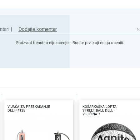
tari |
Dodajte komentar
N
Proizvod trenutno nije ocenjen. Budite prvi koji će ga oceniti.
VIJAČA ZA PRESKAKANJE
KOŠARKAŠKA LOPTA
DELI F4125
STREET BALL DELI,
VELIČINA 7