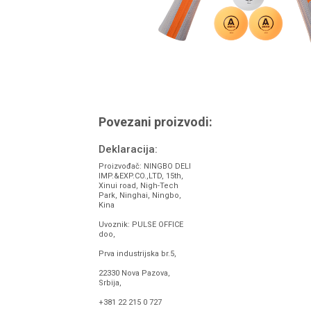
Povezani proizvodi:
Deklaracija:
Proizvođač: NINGBO DELI
IMP.&EXP.CO.,LTD, 15th,
Xinui road, Nigh-Tech
Park, Ninghai, Ningbo,
Kina
Uvoznik: PULSE OFFICE
doo,
Prva industrijska br.5,
22330 Nova Pazova,
Srbija,
+381 22 215 0 727