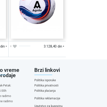
D
DODAJTE U KORPU
BRZI PREGLED
 din
3.128,40 din
o vreme
Brzi linkovi
prodaje
Politika isporuke
ak-Petak:
Politika privatnosti
5:00h
Politika plaćanja
e radimo
Politika reklamacije
 ne radimo
Uputstvo za kupovinu