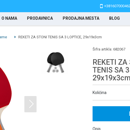
+38160700046
O NAMA
PRODAVNICA
PRODAJNA MESTA
BLOG
reme
REKETI ZA STONI TENIS SA 3 LOPTICE, 29x19x3cm
Šifra artikla:
682067
REKETI ZA
TENIS SA 3
29x19x3c
Količina
Opis