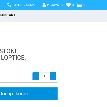
2
|
+381 22 2150727
|
PRIJAVA
|
0
0
KONTAKT
 STONI
 LOPTICE,
m
−
+
Dodaj u korpu