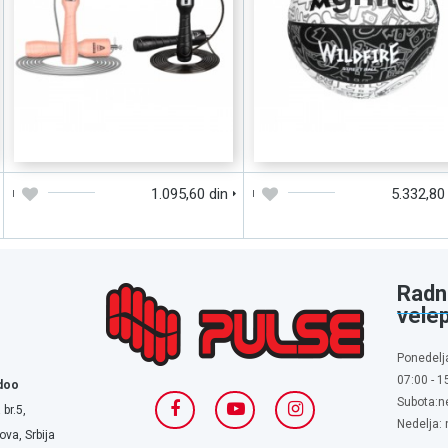
DODAJTE U KORPU
BRZI PREGLED
DODAJTE U KORPU
BRZI PREGLE
1.095,60 din
5.332,80
Radn
vele
Ponedelj
07:00 - 1
doo
Subota:n
 br.5,
Nedelja:
va, Srbija