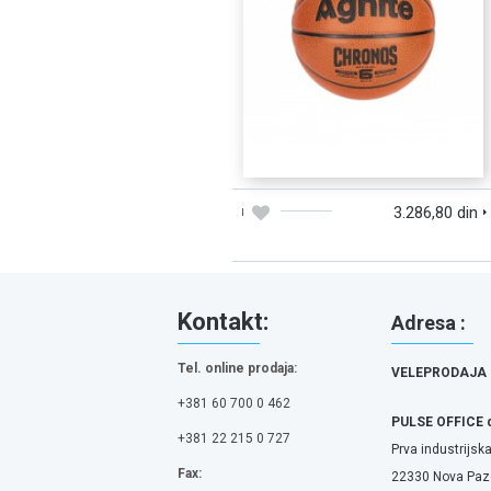
DODAJTE U KORPU
BRZI PREGLED
3.286,80 din
Kontakt:
Adresa :
Tel. online prodaja:
VELEPRODAJA
+381 60 700 0 462
PULSE OFFICE 
+381 22 215 0 727
Prva industrijska
Fax:
22330 Nova Pazo