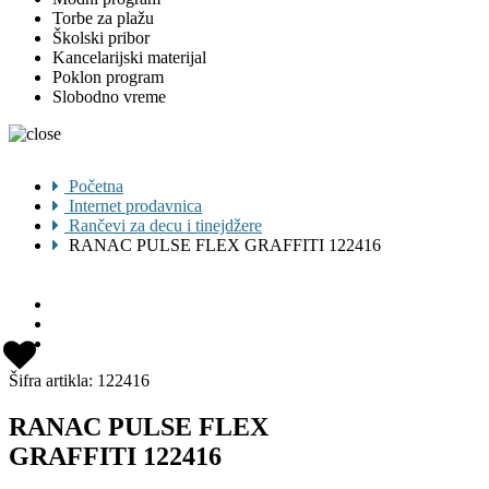
Torbe za plažu
Školski pribor
Kancelarijski materijal
Poklon program
Slobodno vreme
Početna
Internet prodavnica
Rančevi za decu i tinejdžere
RANAC PULSE FLEX GRAFFITI 122416
Šifra artikla:
122416
RANAC PULSE FLEX
GRAFFITI 122416