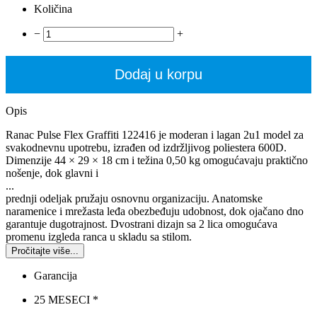
Količina
−
+
Dodaj u korpu
Opis
Ranac Pulse Flex Graffiti 122416 je moderan i lagan 2u1 model za
svakodnevnu upotrebu, izrađen od izdržljivog poliestera 600D.
Dimenzije 44 × 29 × 18 cm i težina 0,50 kg omogućavaju praktično
nošenje, dok glavni i
...
prednji odeljak pružaju osnovnu organizaciju. Anatomske
naramenice i mrežasta leđa obezbeđuju udobnost, dok ojačano dno
garantuje dugotrajnost. Dvostrani dizajn sa 2 lica omogućava
promenu izgleda ranca u skladu sa stilom.
Pročitajte više...
Garancija
25 MESECI *