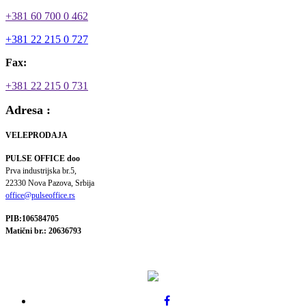
+381 60 700 0 462
+381 22 215 0 727
Fax:
+381 22 215 0 731
Adresa :
VELEPRODAJA
PULSE OFFICE doo
Prva industrijska br.5,
22330 Nova Pazova, Srbija
office@pulseoffice.rs
PIB:106584705
Matični br.: 20636793