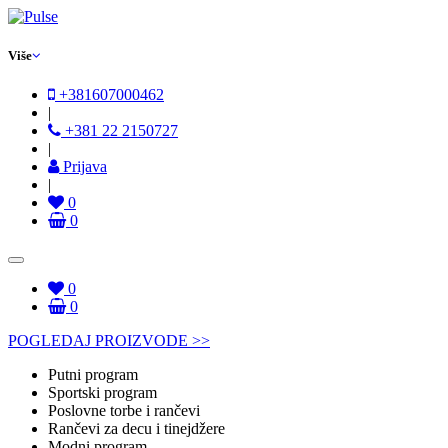
Više
+381607000462
|
+381 22 2150727
|
Prijava
|
0
0
0
0
POGLEDAJ PROIZVODE >>
Putni program
Sportski program
Poslovne torbe i rančevi
Rančevi za decu i tinejdžere
Modni program