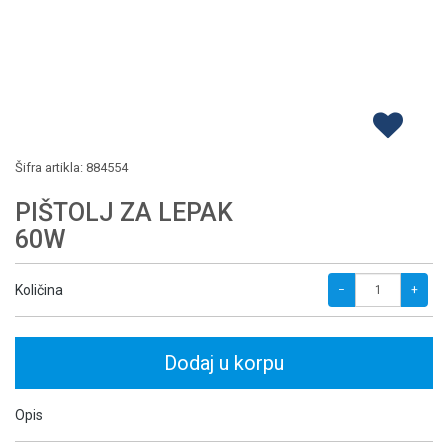
Šifra artikla:
884554
PIŠTOLJ ZA LEPAK
60W
Količina
−
+
Dodaj u korpu
Opis