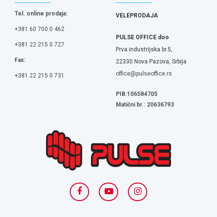
Tel. online prodaja:
VELEPRODAJA
+381 60 700 0 462
PULSE OFFICE doo
+381 22 215 0 727
Prva industrijska br.5,
Fax:
22330 Nova Pazova, Srbija
office@pulseoffice.rs
+381 22 215 0 731
PIB:106584705
Matični br.: 20636793