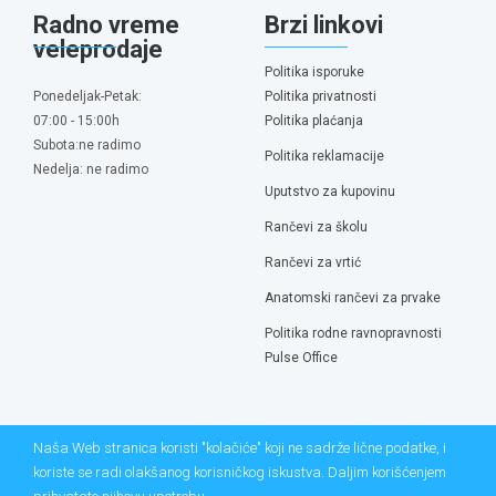
Radno vreme
Brzi linkovi
veleprodaje
Politika isporuke
Ponedeljak-Petak:
Politika privatnosti
07:00 - 15:00h
Politika plaćanja
Subota:ne radimo
Politika reklamacije
Nedelja: ne radimo
Uputstvo za kupovinu
Rančevi za školu
Rančevi za vrtić
Anatomski rančevi za prvake
Politika rodne ravnopravnosti
Pulse Office
Naša Web stranica koristi "kolačiće" koji ne sadrže lične podatke, i
koriste se radi olakšanog korisničkog iskustva. Daljim korišćenjem