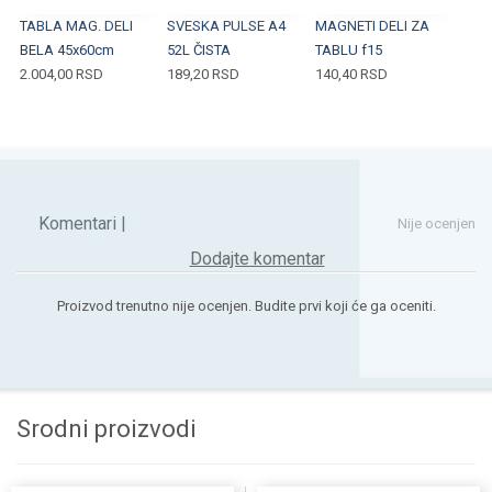
TABLA MAG. DELI
SVESKA PULSE A4
MAGNETI DELI ZA
BELA 45x60cm
52L ČISTA
TABLU f15
2.004,00
RSD
189,20
RSD
140,40
RSD
Komentari |
Nije ocenjen
Dodajte komentar
Proizvod trenutno nije ocenjen. Budite prvi koji će ga oceniti.
Srodni proizvodi