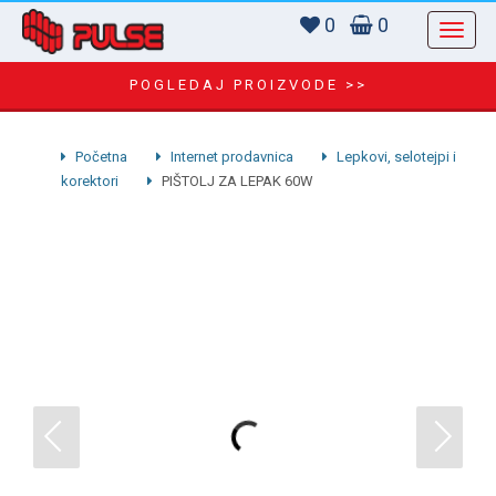
0
0
POGLEDAJ PROIZVODE >>
Početna
Internet prodavnica
Lepkovi, selotejpi i
korektori
PIŠTOLJ ZA LEPAK 60W