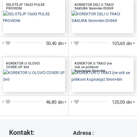
SELOTEJP 15x33 PULSE
KOREKTOR DELI U TRACI
PROVIDNI
SAKURA 5mm×6m EH369
DODAJTE U KORPU
DODAJTE U KORPU
50,40 din
105,60 din
KOREKTOR U OLOVCI
KOREKTOR U TRACI (ne
COVER UP 3ml
vidi se prilikom
kopiranja) 5mm×6m
DODAJTE U KORPU
DODAJTE U KORPU
46,80 din
120,00 din
Kontakt:
Adresa :