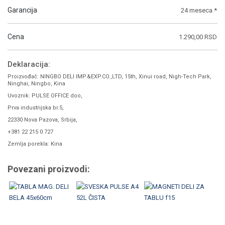
Garancija
24 meseca *
Cena
1.290,00 RSD
Deklaracija:
Proizvođač: NINGBO DELI IMP.&EXP.CO.,LTD, 15th, Xinui road, Nigh-Tech Park,
Ninghai, Ningbo, Kina
Uvoznik: PULSE OFFICE doo,
Prva industrijska br.5,
22330 Nova Pazova, Srbija,
+381 22 215 0 727
Zemlja porekla: Kina
Povezani proizvodi: