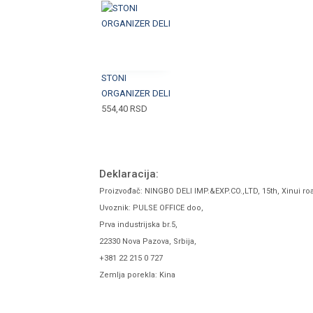
STONI
ORGANIZER DELI
554,40
RSD
Deklaracija:
Proizvođač: NINGBO DELI IMP.&EXP.CO.,LTD, 15th, Xinui ro
Uvoznik: PULSE OFFICE doo,
Prva industrijska br.5,
22330 Nova Pazova, Srbija,
+381 22 215 0 727
Zemlja porekla: Kina