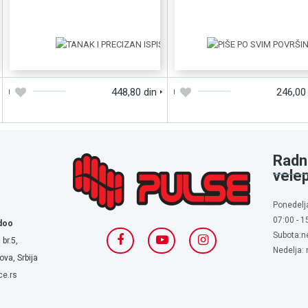
BRZI PREGLED
BRZI PREGLE
DODAJTE U KORPU
DODAJTE U KORPU
448,80 din
246,00
Radn
vele
Ponedelj
07:00 - 1
doo
Subota:n
 br.5,
Nedelja:
va, Srbija
ce.rs