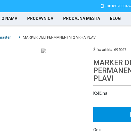
+38160700046
O NAMA
PRODAVNICA
PRODAJNA MESTA
BLOG
masteri
MARKER DELI PERMANENTNI 2 VRHA PLAVI
Šifra artikla:
694067
MARKER D
PERMANEN
PLAVI
Količina
Opis