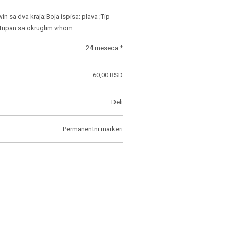
n sa dva kraja;Boja ispisa: plava ;Tip
tupan sa okruglim vrhom.
24 meseca *
60,00 RSD
Deli
Permanentni markeri