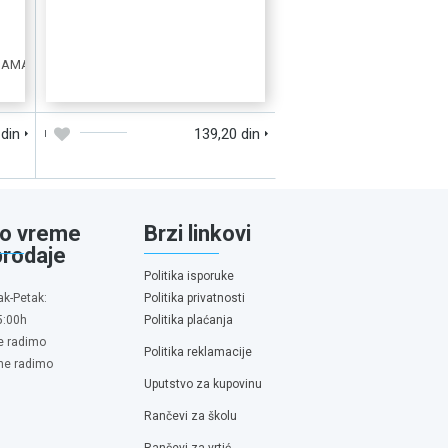
D
BRZI PREGLED
DODAJTE U KORPU
 din
139,20 din
o vreme
Brzi linkovi
prodaje
Politika isporuke
ak-Petak:
Politika privatnosti
5:00h
Politika plaćanja
e radimo
Politika reklamacije
 ne radimo
Uputstvo za kupovinu
Rančevi za školu