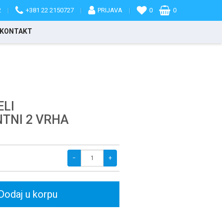
2
|
+381 22 2150727
|
PRIJAVA
|
0
0
KONTAKT
ELI
TNI 2 VRHA
−
+
Dodaj u korpu