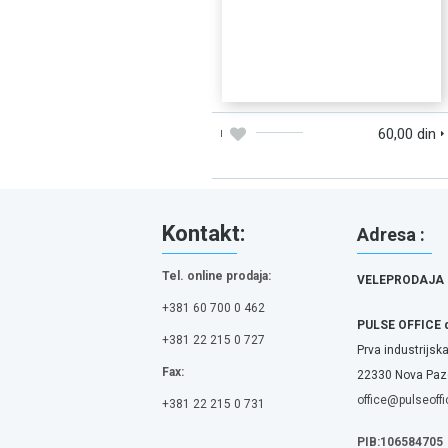
BRZI PREGLED
DODAJTE U KORPU
60,00 din
Kontakt:
Adresa :
Tel. online prodaja:
VELEPRODAJA
+381 60 700 0 462
PULSE OFFICE 
+381 22 215 0 727
Prva industrijska
Fax:
22330 Nova Pazo
office@pulseoffi
+381 22 215 0 731
PIB:106584705