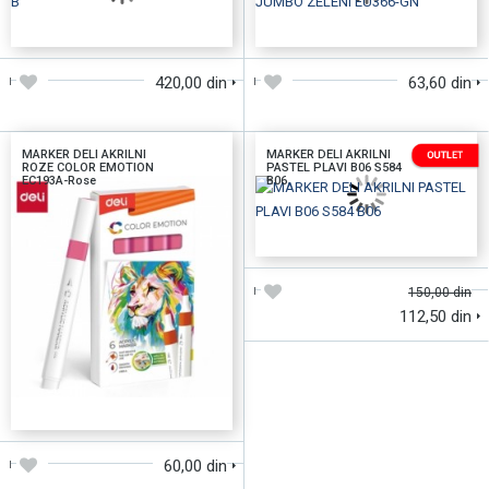
DODAJTE U KORPU
DODAJTE U KORPU
420,00 din
63,60 din
MARKER DELI AKRILNI
MARKER DELI AKRILNI
ROZE COLOR EMOTION
PASTEL PLAVI B06 S584
EC193A-Rose
B06
DODAJTE U KORPU
150,00 din
112,50 din
DODAJTE U KORPU
60,00 din