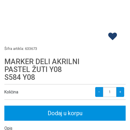
Šifra artikla:
633673
MARKER DELI AKRILNI
PASTEL ŽUTI Y08
S584 Y08
Količina
−
+
Dodaj u korpu
Opis