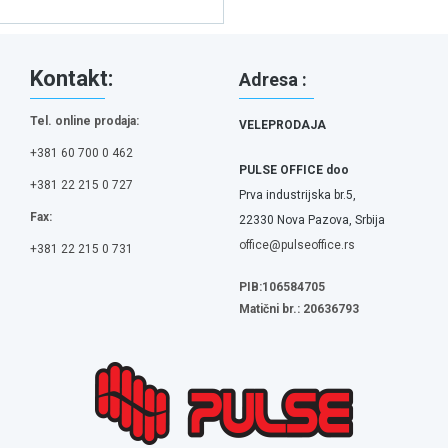
Kontakt:
Adresa :
Tel. online prodaja:
VELEPRODAJA
+381 60 700 0 462
PULSE OFFICE doo
+381 22 215 0 727
Prva industrijska br.5,
Fax:
22330 Nova Pazova, Srbija
office@pulseoffice.rs
+381 22 215 0 731
PIB:106584705
Matični br.: 20636793