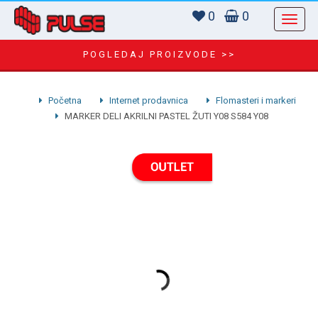
0
0
POGLEDAJ PROIZVODE >>
Početna
Internet prodavnica
Flomasteri i markeri
MARKER DELI AKRILNI PASTEL ŽUTI Y08 S584 Y08