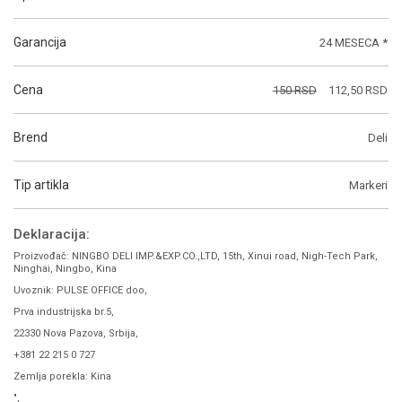
Garancija
24 MESECA *
Cena
150 RSD
112,50 RSD
Brend
Deli
Tip artikla
Markeri
Deklaracija:
Proizvođač: NINGBO DELI IMP.&EXP.CO.,LTD, 15th, Xinui road, Nigh-Tech Park,
Ninghai, Ningbo, Kina
Uvoznik: PULSE OFFICE doo,
Prva industrijska br.5,
22330 Nova Pazova, Srbija,
+381 22 215 0 727
Zemlja porekla: Kina
",