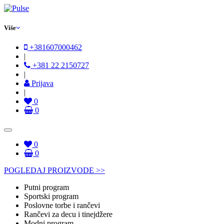
Više
+381607000462
|
+381 22 2150727
|
Prijava
|
0
0
0
0
POGLEDAJ PROIZVODE >>
Putni program
Sportski program
Poslovne torbe i rančevi
Rančevi za decu i tinejdžere
Modni program