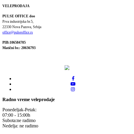
VELEPRODAJA
PULSE OFFICE doo
Prva industrijska br.5,
22330 Nova Pazova, Srbija
office@pulseoffice.rs
PIB:106584705
Matični br.: 20636793
Radno vreme veleprodaje
Ponedeljak-Petak:
07:00 - 15:00h
Subota:ne radimo
Nedelja: ne radimo