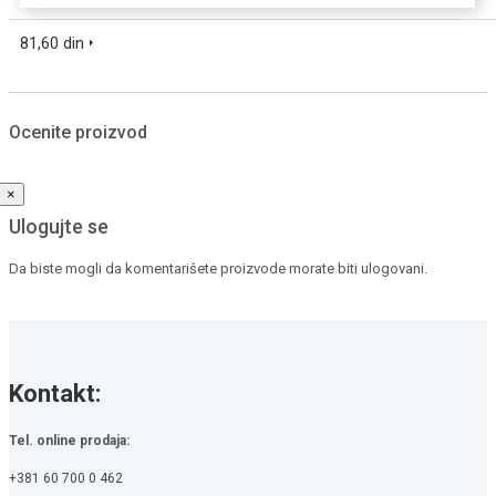
DODAJTE U KORPU
81,60 din
BRZI PREGLED
Ocenite proizvod
×
Ulogujte se
Da biste mogli da komentarišete proizvode morate biti ulogovani.
Ulogujte se / Registrujte se
Kontakt:
Tel. online prodaja:
+381 60 700 0 462