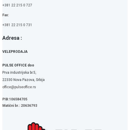
+381 22 215 0 727
Fax:
+381 22 215 0 731
Adresa :
VELEPRODAJA
PULSE OFFICE doo
Prva industrijska br.5,
22330 Nova Pazova, Srbija
office@pulseoffice.rs
PIB:106584705
Matični br.: 20636793