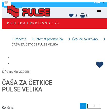
Više
0
0
POGLEDAJ PROIZVODE >>
Početna
Internet prodavnica
Četkice za likovno
ČAŠA ZA ČETKICE PULSE VELIKA
Šifra artikla:
220956
ČAŠA ZA ČETKICE
PULSE VELIKA
−
Količina