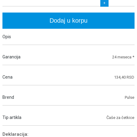
+
Dodaj u korpu
Opis
Garancija
24 meseca *
Cena
134,40 RSD
Brend
Pulse
Tip artikla
Čaše za četkice
Deklaracija: