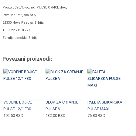
Proizvođač/Uvoznik: PULSE OFFICE doo,
Prva industrijska br.5,
22330 Nova Pazova, Srbija,
+381 22 215 0 727
Zemlja porekla: Srbija
Povezani proizvodi:
VODENE BOJICE
BLOK ZA CRTANJE
PALETA SLIKARSKA
PULSE 12/1 F30
PULSE V
PULSE MAXI
192,50
RSD
132,00
RSD
76,80
RSD