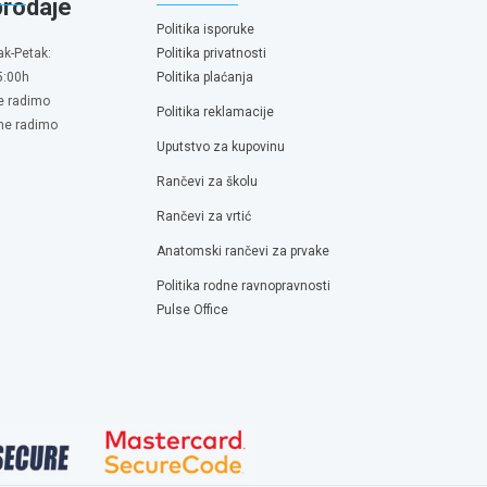
prodaje
Politika isporuke
ak-Petak:
Politika privatnosti
5:00h
Politika plaćanja
e radimo
Politika reklamacije
 ne radimo
Uputstvo za kupovinu
Rančevi za školu
Rančevi za vrtić
Anatomski rančevi za prvake
Politika rodne ravnopravnosti
Pulse Office