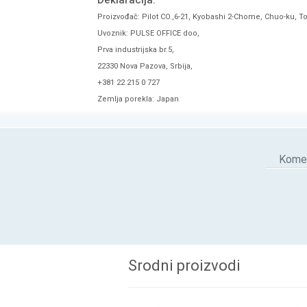
Deklaracija:
Proizvođač: Pilot CO.,6-21, Kyobashi 2-Chome, Chuo-ku, T
Uvoznik: PULSE OFFICE doo,
Prva industrijska br.5,
22330 Nova Pazova, Srbija,
+381 22 215 0 727
Zemlja porekla: Japan
Komen
Srodni proizvodi