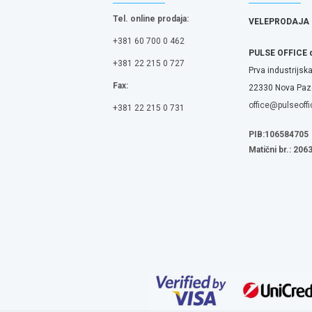
Tel. online prodaja:
VELEPRODAJA
+381 60 700 0 462
PULSE OFFICE 
+381 22 215 0 727
Prva industrijska
Fax:
22330 Nova Pazo
office@pulseoffi
+381 22 215 0 731
PIB:106584705
Matični br.: 20