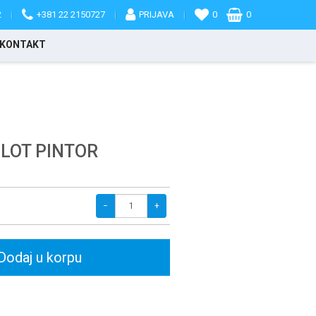
2
|
+381 22 2150727
|
PRIJAVA
|
0
0
KONTAKT
LOT PINTOR
−
+
Dodaj u korpu