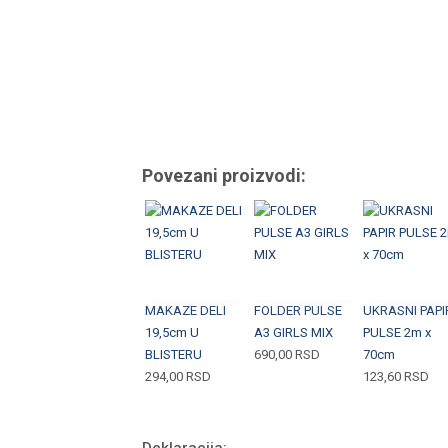
Povezani proizvodi:
MAKAZE DELI
FOLDER PULSE
UKRASNI PAPI
19,5cm U
A3 GIRLS MIX
PULSE 2m x
BLISTERU
690,00
RSD
70cm
294,00
RSD
123,60
RSD