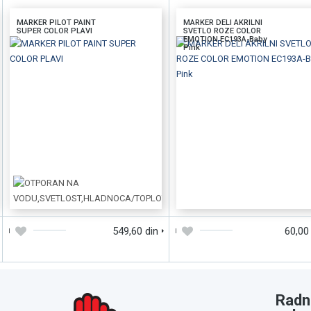
MARKER PILOT PAINT
MARKER DELI AKRILNI
SUPER COLOR PLAVI
SVETLO ROZE COLOR
EMOTION EC193A-Baby
Pink
DODAJTE U KORPU
BRZI PREGLED
DODAJTE U KORPU
BRZI PREGLE
549,60 din
60,00
Radn