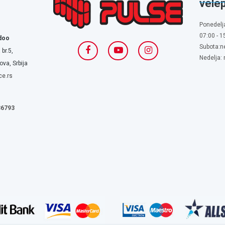
vele
Ponedelj
07:00 - 1
doo
Subota:n
 br.5,
Nedelja:
va, Srbija
ce.rs
636793