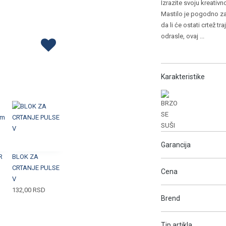
Izrazite svoju kreativ
Mastilo je pogodno za 
da li će ostati crtež tr
odrasle, ovaj
...
Karakteristike
Garancija
R
BLOK ZA
CRTANJE PULSE
Cena
V
132,00
RSD
Brend
Tip artikla