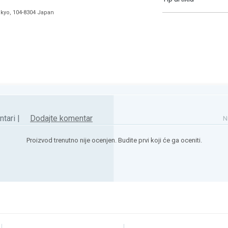
okyo, 104-8304 Japan
tari |
Dodajte komentar
N
Proizvod trenutno nije ocenjen. Budite prvi koji će ga oceniti.