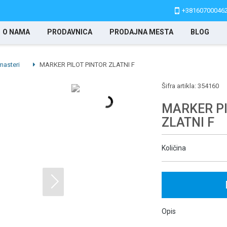
+38160700046
O NAMA
PRODAVNICA
PRODAJNA MESTA
BLOG
masteri
MARKER PILOT PINTOR ZLATNI F
Šifra artikla:
354160
MARKER PI
ZLATNI F
Količina
Opis