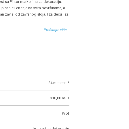
nost sa Pintor markerima za dekoraciju.
pisanje i crtanje na svim površinama, a
ajan zavisi od završnog sloja. I za decu i za
Pročitajte više...
24 meseca *
318,00 RSD
Pilot
Markeri za dekoraciju