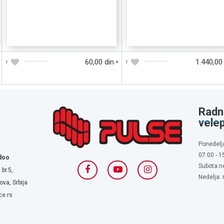
DODAJTE U KORPU
BRZI PREGLED
DODAJTE U KORPU
BRZI PREGLE
60,00 din
1.440,00
Radn
vele
Ponedelj
07:00 - 1
doo
Subota:n
 br.5,
Nedelja:
va, Srbija
ce.rs