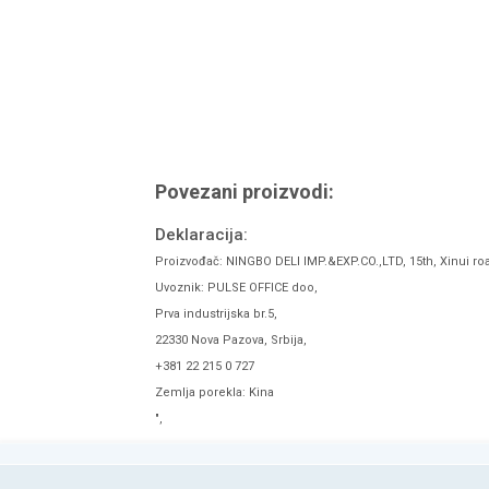
Povezani proizvodi:
Deklaracija:
Proizvođač: NINGBO DELI IMP.&EXP.CO.,LTD, 15th, Xinui ro
Uvoznik: PULSE OFFICE doo,
Prva industrijska br.5,
22330 Nova Pazova, Srbija,
+381 22 215 0 727
Zemlja porekla: Kina
",