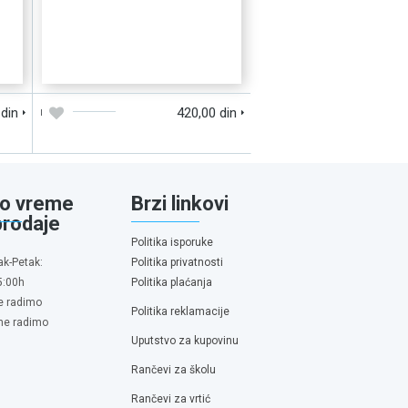
D
DODAJTE U KORPU
BRZI PREGLED
 din
420,00 din
o vreme
Brzi linkovi
prodaje
Politika isporuke
ak-Petak:
Politika privatnosti
5:00h
Politika plaćanja
e radimo
Politika reklamacije
 ne radimo
Uputstvo za kupovinu
Rančevi za školu
Rančevi za vrtić