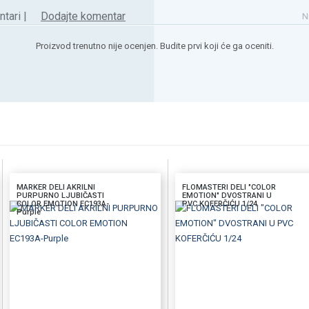
tari |
Dodajte komentar
N
Proizvod trenutno nije ocenjen. Budite prvi koji će ga oceniti.
MARKER DELI AKRILNI
FLOMASTERI DELI "COLOR
PURPURNO LJUBIČASTI
EMOTION" DVOSTRANI U
COLOR EMOTION EC193A-
PVC KOFERČIĆU 1/24
Purple