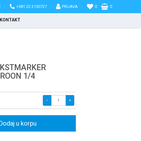
2
|
+381 22 2150727
|
PRIJAVA
|
0
0
KONTAKT
TEKSTMARKER
ROON 1/4
−
+
Dodaj u korpu