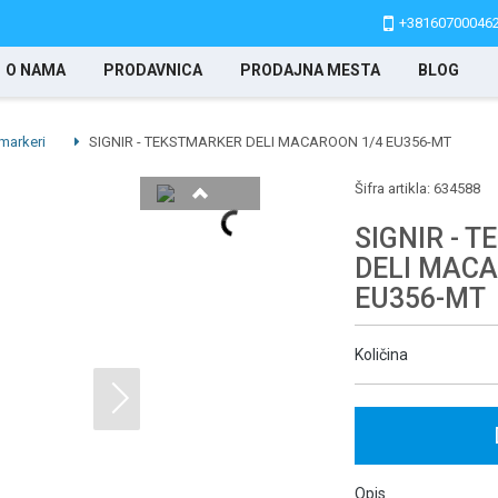
+38160700046
O NAMA
PRODAVNICA
PRODAJNA MESTA
BLOG
 markeri
SIGNIR - TEKSTMARKER DELI MACAROON 1/4 EU356-MT
Šifra artikla:
634588
SIGNIR - 
DELI MACA
EU356-MT
Količina
Opis