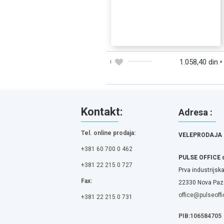
DODAJTE U KORPU
BRZI PREGLED
1.058,40 din
Kontakt:
Adresa :
Tel. online prodaja:
VELEPRODAJA
+381 60 700 0 462
PULSE OFFICE 
+381 22 215 0 727
Prva industrijska
Fax:
22330 Nova Pazo
office@pulseoffi
+381 22 215 0 731
PIB:106584705