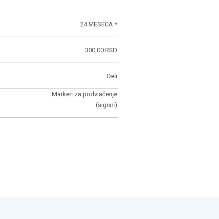
24 MESECA *
300,00 RSD
Deli
Markeri za podvlačenje
(signiri)