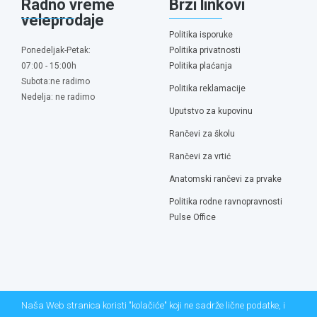
Radno vreme
Brzi linkovi
veleprodaje
Politika isporuke
Ponedeljak-Petak:
Politika privatnosti
07:00 - 15:00h
Politika plaćanja
Subota:ne radimo
Politika reklamacije
Nedelja: ne radimo
Uputstvo za kupovinu
Rančevi za školu
Rančevi za vrtić
Anatomski rančevi za prvake
Politika rodne ravnopravnosti
Pulse Office
Naša Web stranica koristi "kolačiće" koji ne sadrže lične podatke, i