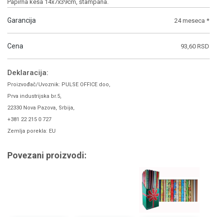
Papirna kesa 14x7x39cm, štampana.
Garancija
24 meseca *
Cena
93,60 RSD
Deklaracija:
Proizvođač/Uvoznik: PULSE OFFICE doo,
Prva industrijska br.5,
22330 Nova Pazova, Srbija,
+381 22 215 0 727
Zemlja porekla: EU
Povezani proizvodi: