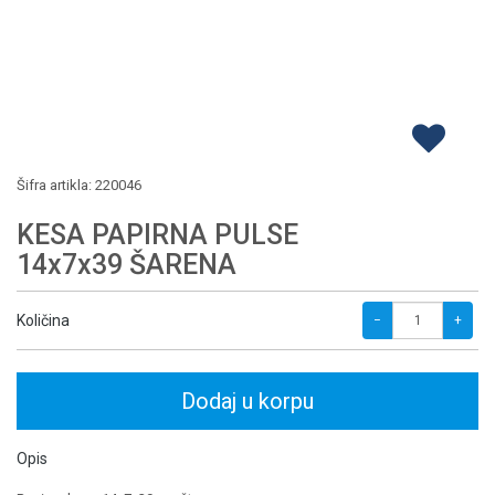
Šifra artikla:
220046
KESA PAPIRNA PULSE
14x7x39 ŠARENA
Količina
−
+
Dodaj u korpu
Opis