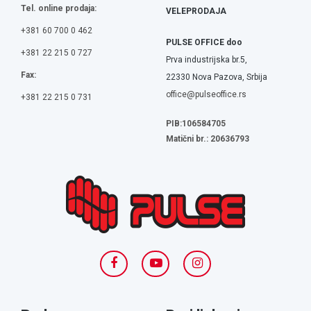
Tel. online prodaja:
VELEPRODAJA
+381 60 700 0 462
PULSE OFFICE doo
+381 22 215 0 727
Prva industrijska br.5,
Fax:
22330 Nova Pazova, Srbija
office@pulseoffice.rs
+381 22 215 0 731
PIB:106584705
Matični br.: 20636793