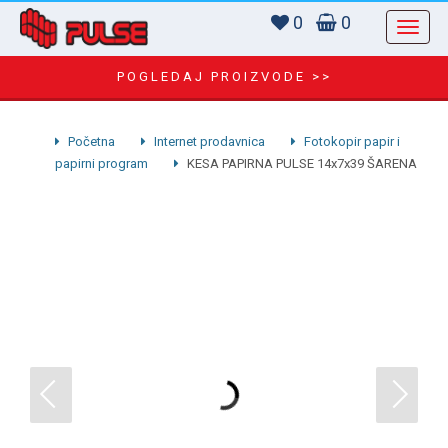
0
0
POGLEDAJ PROIZVODE >>
Početna
Internet prodavnica
Fotokopir papir i
papirni program
KESA PAPIRNA PULSE 14x7x39 ŠARENA