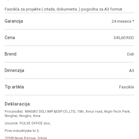
Fascikla za projekte ( crteže, dokumenta..) pogodna za A3 format.
Garancija
24 meseca *
Cena
345,60 RSD
Brend
Deli
Dimenzija
A3
Tip artikla
Fascikle
Deklaracija:
Proizvođač: NINGBO DELI IMP.&EXP.CO.,LTD, 15th, Xinui road, Nigh-Tech Park,
Ninghai, Ningbo, Kina
Uvoznik: PULSE OFFICE doo,
Prva industrijska br.5,
22330 Nova Pazova, Srbija,