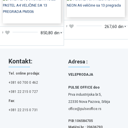
DODAJTE U KORPU
DODAJTE U KORPU
267,60 din
850,80 din
Kontakt:
Adresa :
Tel. online prodaja:
VELEPRODAJA
+381 60 700 0 462
PULSE OFFICE doo
+381 22 215 0 727
Prva industrijska br.5,
Fax:
22330 Nova Pazova, Srbija
office@pulseoffice.rs
+381 22 215 0 731
PIB:106584705
Matični br.: 20636793