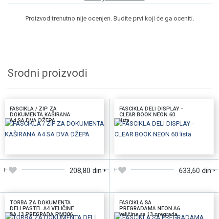
Proizvod trenutno nije ocenjen. Budite prvi koji će ga oceniti.
Srodni proizvodi
FASCIKLA / ZIP ZA
FASCIKLA DELI DISPLAY -
DOKUMENTA KAŠIRANA
CLEAR BOOK NEON 60
A4 SA DVA DŽEPA
lista
DODAJTE U KORPU
DODAJTE U KORPU
208,80 din
633,60 din
TORBA ZA DOKUMENTA
FASCIKLA SA
DELI PASTEL A4 VELIČINE
PREGRADAMA NEON A6
SA 13 PREGRADA PM306
veličine sa 13 pregrada