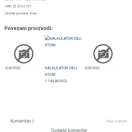
+381 22 215 0 727
Zemlja porekla: Kina
Povezani proizvodi:
0,00
RSD
KALKULATOR DELI
0,00
RSD
STONI
1.144,80
RSD
Komentari |
Nije ocenjen
Dodajte komentar