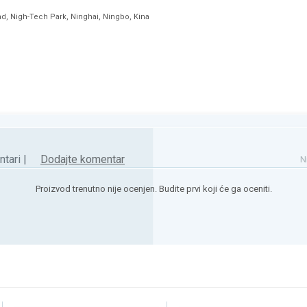
ad, Nigh-Tech Park, Ninghai, Ningbo, Kina
tari |
Dodajte komentar
N
Proizvod trenutno nije ocenjen. Budite prvi koji će ga oceniti.