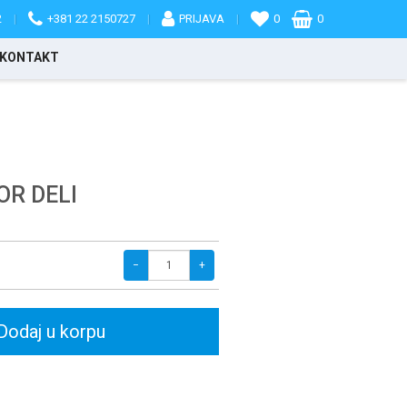
2
|
+381 22 2150727
|
PRIJAVA
|
0
0
KONTAKT
R DELI
−
+
Dodaj u korpu