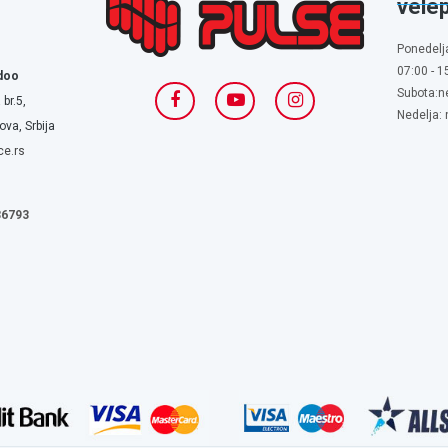
vele
Ponedelj
07:00 - 1
doo
Subota:n
 br.5,
Nedelja:
va, Srbija
ce.rs
636793