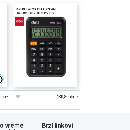
KALKULATOR DELI DŽEPNI
98.2x64.2x12.5mm EM100
D
DODAJTE U KORPU
BRZI PREGLED
 din
430,80 din
o vreme
Brzi linkovi