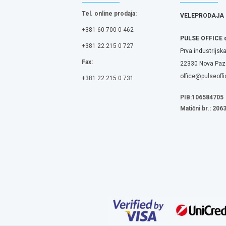
Tel. online prodaja:
VELEPRODAJA
+381 60 700 0 462
PULSE OFFICE 
+381 22 215 0 727
Prva industrijska
Fax:
22330 Nova Pazo
office@pulseoffi
+381 22 215 0 731
PIB:106584705
Matični br.: 20