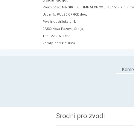
Deklaracija:
Proizvođač: NINGBO DELI IMP.&EXP.CO.,LTD, 15th, Xinui ro
Uvoznik: PULSE OFFICE doo,
Prva industrijska br.5,
22330 Nova Pazova, Srbija,
+381 22 215 0 727
Zemlja porekla: Kina
Komen
Srodni proizvodi