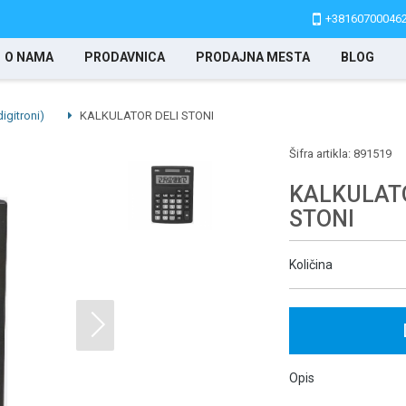
+38160700046
O NAMA
PRODAVNICA
PRODAJNA MESTA
BLOG
digitroni)
KALKULATOR DELI STONI
Šifra artikla:
891519
KALKULATO
STONI
Količina
Opis