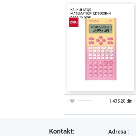
KALKULATOR
MATEMATIČKI ED300SR-N
neonup pink
DODAJTE U KORPU
BRZI PREGLED
1.435,20 din
Kontakt:
Adresa :