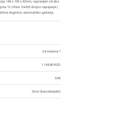
zija 146 x 103 x 32mm, napravljen od abs
isa 12 cifara. Sadrži dvojno napajanje (
lastične dugmiće, automatsko gašenje,
24 meseca *
1.144,80 RSD
Deli
Stoni (kancelarijski)