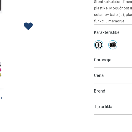
Stoni kalkulator dimen
plastike. Mogućnost up
solarno+ baterija), p
funkciju memorije.
Karakteristike
Garancija
Cena
Brend
I
Tip artikla