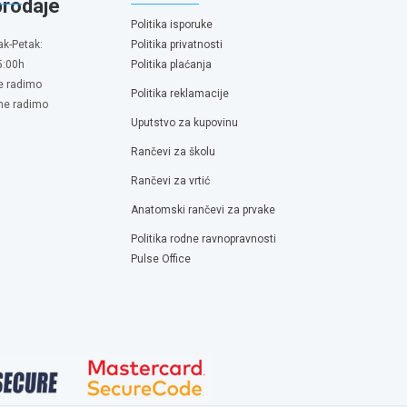
prodaje
Politika isporuke
ak-Petak:
Politika privatnosti
5:00h
Politika plaćanja
e radimo
Politika reklamacije
 ne radimo
Uputstvo za kupovinu
Rančevi za školu
Rančevi za vrtić
Anatomski rančevi za prvake
Politika rodne ravnopravnosti
Pulse Office