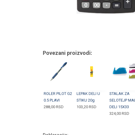
Povezani proizvodi:
ROLER PILOT G2
LEPAK DELI U
STALAK ZA
0.5 PLAVI
STIKU 20g
SELOTEJP MAL
288,00
RSD
103,20
RSD
DELI 15X33
324,00
RSD