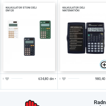
KALKULATOR STONI DELI
KALKULATOR DELI
EM120
MATEMATIČKI
DODAJTE U KORPU
BRZI PREGLED
DODAJTE U KORPU
BRZI PREGLE
634,80 din
980,40
Radn