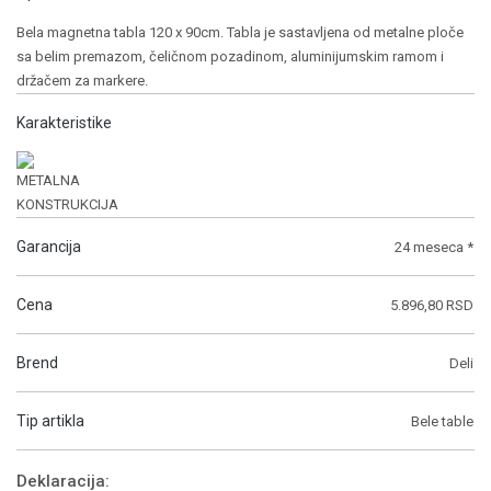
Bela magnetna tabla 120 x 90cm. Tabla je sastavljena od metalne ploče
sa belim premazom, čeličnom pozadinom, aluminijumskim ramom i
držačem za markere.
Karakteristike
Garancija
24 meseca *
Cena
5.896,80 RSD
Brend
Deli
Tip artikla
Bele table
Deklaracija: