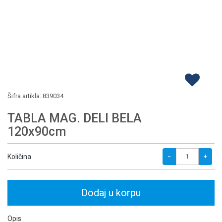
Šifra artikla:
839034
TABLA MAG. DELI BELA
120x90cm
Količina
−
+
Dodaj u korpu
Opis