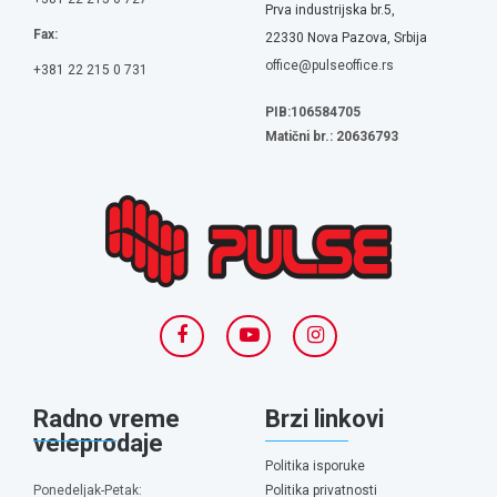
Prva industrijska br.5,
Fax:
22330 Nova Pazova, Srbija
office@pulseoffice.rs
+381 22 215 0 731
PIB:106584705
Matični br.: 20636793
Radno vreme
Brzi linkovi
veleprodaje
Politika isporuke
Ponedeljak-Petak:
Politika privatnosti