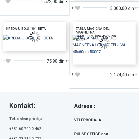
1.572,00 din
3.000,00 din
KREDA U BOJI 10/1 BETA
TABLA MAGIČNA DELI
MAGNETNA I
SAMOLEPLJIVA 45x60cm
50007
DODAJTE U KORPU
DODAJTE U KORPU
75,90 din
2.174,40 din
Kontakt:
Adresa :
Tel. online prodaja:
VELEPRODAJA
+381 60 700 0 462
PULSE OFFICE doo
+381 22 215 0 727