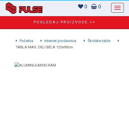
0
0
POGLEDAJ PROIZVODE >>
Početna
Internet prodavnica
Školske table
TABLA MAG. DELI BELA 120x90cm