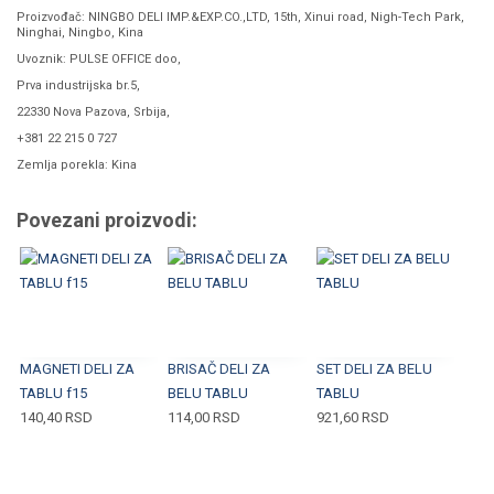
Proizvođač: NINGBO DELI IMP.&EXP.CO.,LTD, 15th, Xinui road, Nigh-Tech Park,
Ninghai, Ningbo, Kina
Uvoznik: PULSE OFFICE doo,
Prva industrijska br.5,
22330 Nova Pazova, Srbija,
+381 22 215 0 727
Zemlja porekla: Kina
Povezani proizvodi:
MAGNETI DELI ZA
BRISAČ DELI ZA
SET DELI ZA BELU
TABLU f15
BELU TABLU
TABLU
140,40
RSD
114,00
RSD
921,60
RSD