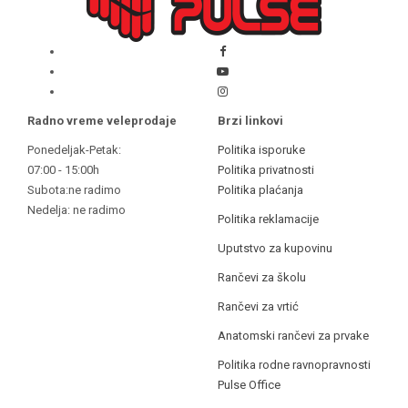
Radno vreme veleprodaje
Brzi linkovi
Ponedeljak-Petak:
Politika isporuke
07:00 - 15:00h
Politika privatnosti
Subota:ne radimo
Politika plaćanja
Nedelja: ne radimo
Politika reklamacije
Uputstvo za kupovinu
Rančevi za školu
Rančevi za vrtić
Anatomski rančevi za prvake
Politika rodne ravnopravnosti
Pulse Office