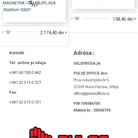
DODAJTE U KORPU
DODAJTE U KORPU
158,40 din
2.174,40 din
Adresa :
Kontakt:
Tel. online prodaja:
VELEPRODAJA
+381 60 700 0 462
PULSE OFFICE doo
Prva industrijska br.5,
+381 22 215 0 727
22330 Nova Pazova, Srbija
Fax:
office@pulseoffice.rs
+381 22 215 0 731
PIB:106584705
Matični br.: 20636793