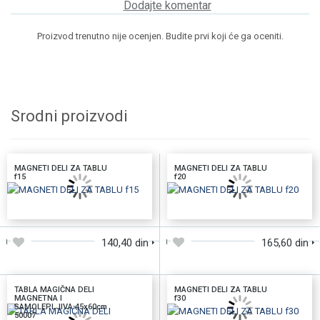
Dodajte komentar
Proizvod trenutno nije ocenjen. Budite prvi koji će ga oceniti.
Srodni proizvodi
MAGNETI DELI ZA TABLU
MAGNETI DELI ZA TABLU
f15
f20
DODAJTE U KORPU
DODAJTE U KORPU
140,40 din
165,60 din
TABLA MAGIČNA DELI
MAGNETI DELI ZA TABLU
MAGNETNA I
f30
SAMOLEPLJIVA 45x60cm
50007