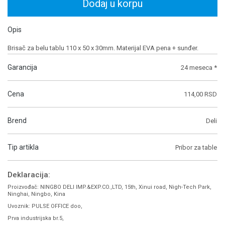
Dodaj u korpu
Opis
Brisač za belu tablu 110 x 50 x 30mm. Materijal EVA pena + sunđer.
Garancija
24 meseca *
Cena
114,00 RSD
Brend
Deli
Tip artikla
Pribor za table
Deklaracija:
Proizvođač: NINGBO DELI IMP.&EXP.CO.,LTD, 15th, Xinui road, Nigh-Tech Park,
Ninghai, Ningbo, Kina
Uvoznik: PULSE OFFICE doo,
Prva industrijska br.5,