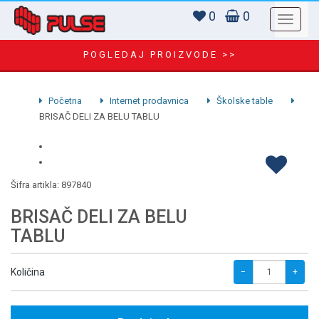
0
0
POGLEDAJ PROIZVODE >>
Početna
Internet prodavnica
Školske table
BRISAČ DELI ZA BELU TABLU
Šifra artikla:
897840
BRISAČ DELI ZA BELU
TABLU
Količina
−
+