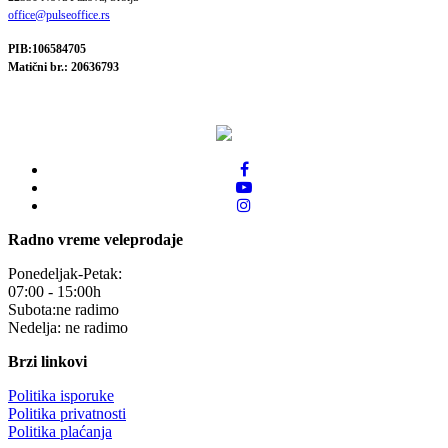
office@pulseoffice.rs
PIB:106584705
Matični br.: 20636793
Radno vreme veleprodaje
Ponedeljak-Petak:
07:00 - 15:00h
Subota:ne radimo
Nedelja: ne radimo
Brzi linkovi
Politika isporuke
Politika privatnosti
Politika plaćanja