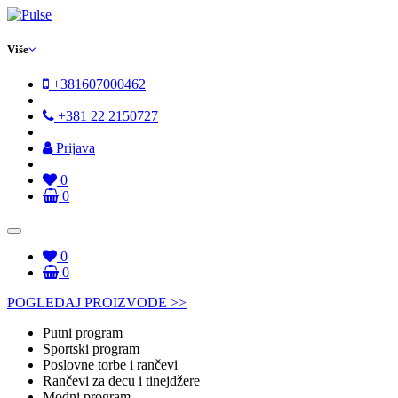
Više
+381607000462
|
+381 22 2150727
|
Prijava
|
0
0
0
0
POGLEDAJ PROIZVODE >>
Putni program
Sportski program
Poslovne torbe i rančevi
Rančevi za decu i tinejdžere
Modni program