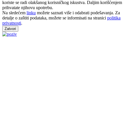
koriste se radi olakšanog korisničkog iskustva. Daljim korišćenjem
prihvatate njihovu upotrebu.
Na sledećem
linku
možete saznati više i odabrati podešavanja. Za
detalje o zaštiti podataka, možete se informisati na stranici
politika
privatnosti
.
Zatvori