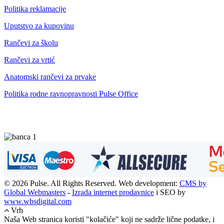
Politika reklamacije
Uputstvo za kupovinu
Rančevi za školu
Rančevi za vrtić
Anatomski rančevi za prvake
Politika rodne ravnopravnosti Pulse Office
© 2026 Pulse. All Rights Reserved. Web development:
CMS by
Global Webmasters
-
Izrada internet prodavnice
i SEO by
www.wbsdigital.com
Vrh
Naša Web stranica koristi "kolačiće" koji ne sadrže lične podatke, i