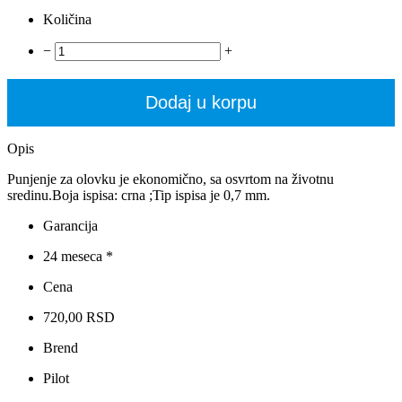
Količina
−
+
Dodaj u korpu
Opis
Punjenje za olovku je ekonomično, sa osvrtom na životnu
sredinu.Boja ispisa: crna ;Tip ispisa je 0,7 mm.
Garancija
24 meseca *
Cena
720,00 RSD
Brend
Pilot