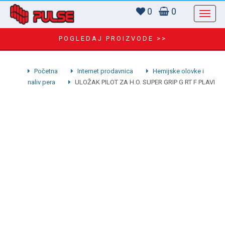
0
0
POGLEDAJ PROIZVODE >>
Početna
Internet prodavnica
Hemijske olovke i
naliv pera
ULOŽAK PILOT ZA H.O. SUPER GRIP G RT F PLAVI