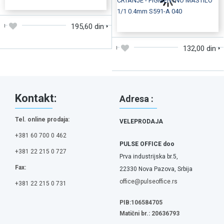
DODAJTE U KORPU
195,60 din
132,00 din
Kontakt:
Adresa :
Tel. online prodaja:
VELEPRODAJA
+381 60 700 0 462
PULSE OFFICE doo
+381 22 215 0 727
Prva industrijska br.5,
Fax:
22330 Nova Pazova, Srbija
office@pulseoffice.rs
+381 22 215 0 731
PIB:106584705
Matični br.: 20636793