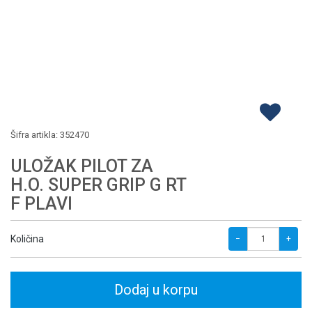
Šifra artikla:
352470
ULOŽAK PILOT ZA
H.O. SUPER GRIP G RT
F PLAVI
Količina
−
+
Dodaj u korpu