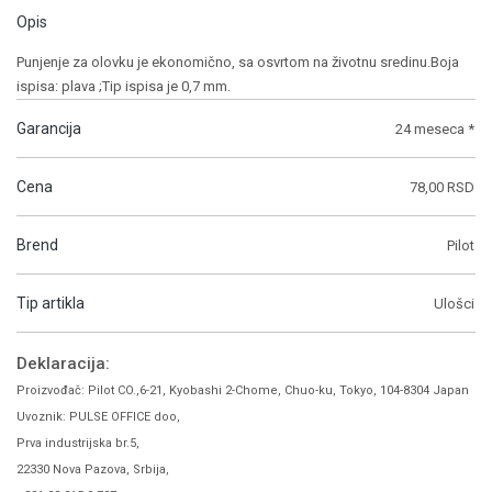
Opis
Punjenje za olovku je ekonomično, sa osvrtom na životnu sredinu.Boja
ispisa: plava ;Tip ispisa je 0,7 mm.
Garancija
24 meseca *
Cena
78,00 RSD
Brend
Pilot
Tip artikla
Ulošci
Deklaracija:
Proizvođač: Pilot CO.,6-21, Kyobashi 2-Chome, Chuo-ku, Tokyo, 104-8304 Japan
Uvoznik: PULSE OFFICE doo,
Prva industrijska br.5,
22330 Nova Pazova, Srbija,