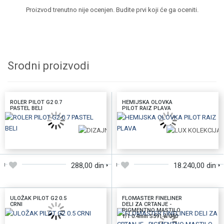
Proizvod trenutno nije ocenjen. Budite prvi koji će ga oceniti.
Srodni proizvodi
ROLER PILOT G2 0.7
HEMIJSKA OLOVKA
PASTEL BELI
PILOT RAIZ PLAVA
DODAJTE U KORPU
DODAJTE U KORPU
288,00 din
18.240,00 din
ULOŽAK PILOT G2 0.5
FLOMASTER FINELINER
CRNI
DELI ZA CRTANJE -
PIGMENTNO MASTILO
1/1 0.4mm S591-A 040
DODAJTE U KORPU