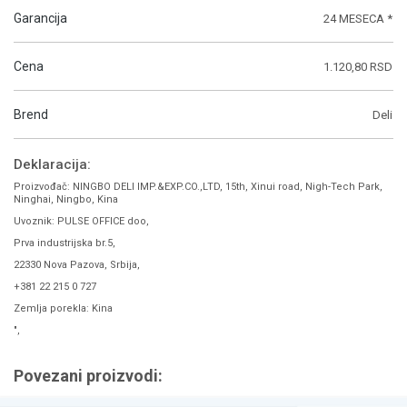
Garancija
24 MESECA *
Cena
1.120,80 RSD
Brend
Deli
Deklaracija:
Proizvođač: NINGBO DELI IMP.&EXP.CO.,LTD, 15th, Xinui road, Nigh-Tech Park,
Ninghai, Ningbo, Kina
Uvoznik: PULSE OFFICE doo,
Prva industrijska br.5,
22330 Nova Pazova, Srbija,
+381 22 215 0 727
Zemlja porekla: Kina
",
Povezani proizvodi: