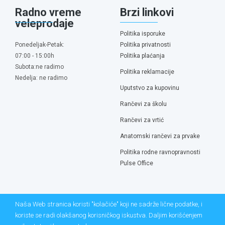
Radno vreme
Brzi linkovi
veleprodaje
Politika isporuke
Ponedeljak-Petak:
Politika privatnosti
07:00 - 15:00h
Politika plaćanja
Subota:ne radimo
Politika reklamacije
Nedelja: ne radimo
Uputstvo za kupovinu
Rančevi za školu
Rančevi za vrtić
Anatomski rančevi za prvake
Politika rodne ravnopravnosti
Pulse Office
Naša Web stranica koristi "kolačiće" koji ne sadrže lične podatke, i
koriste se radi olakšanog korisničkog iskustva. Daljim korišćenjem