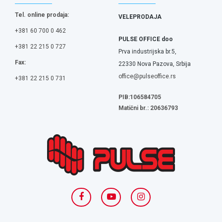
Tel. online prodaja:
VELEPRODAJA
+381 60 700 0 462
PULSE OFFICE doo
+381 22 215 0 727
Prva industrijska br.5,
Fax:
22330 Nova Pazova, Srbija
office@pulseoffice.rs
+381 22 215 0 731
PIB:106584705
Matični br.: 20636793