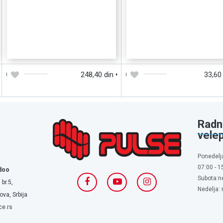
DODAJTE U KORPU
BRZI PREGLED
DODAJTE U KORPU
BRZI PREGLE
248,40 din
33,60
Radn
vele
Ponedelj
07:00 - 1
doo
Subota:n
 br.5,
Nedelja:
va, Srbija
ce.rs