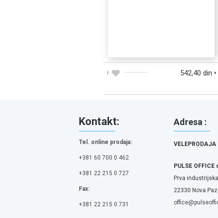
DODAJTE U KORPU
BRZI PREGLED
542,40 din
Kontakt:
Adresa :
Tel. online prodaja:
VELEPRODAJA
+381 60 700 0 462
PULSE OFFICE 
+381 22 215 0 727
Prva industrijska
Fax:
22330 Nova Pazo
office@pulseoffi
+381 22 215 0 731