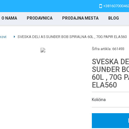
+38160700046
O NAMA
PRODAVNICA
PRODAJNA MESTA
BLOG
kovi
SVESKA DELI A5 SUNĐER BOB SPIRALNA 60L , 70G PAPIR ELA560
Šifra artikla:
661493
SVESKA DE
SUNĐER B
60L , 70G 
ELA560
Količina