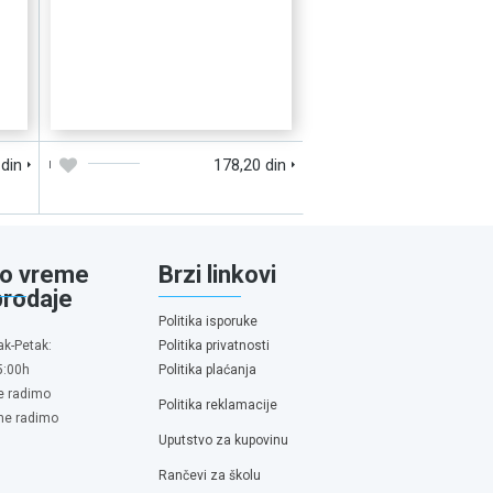
D
DODAJTE U KORPU
BRZI PREGLED
 din
178,20 din
o vreme
Brzi linkovi
prodaje
Politika isporuke
ak-Petak:
Politika privatnosti
5:00h
Politika plaćanja
e radimo
Politika reklamacije
 ne radimo
Uputstvo za kupovinu
Rančevi za školu