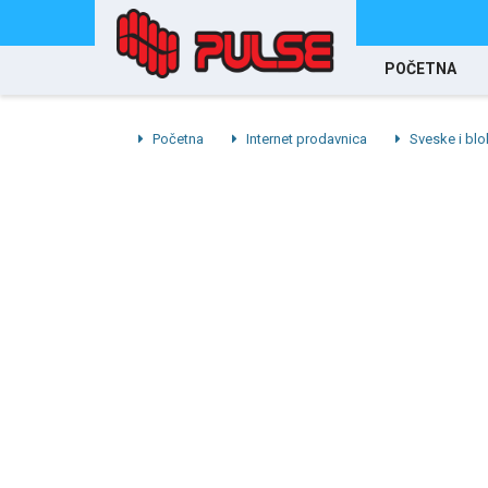
POČETNA
Početna
Internet prodavnica
Sveske i blo