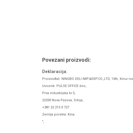
Povezani proizvodi:
Deklaracija:
Proizvođač: NINGBO DELI IMP.&EXP.CO.,LTD, 15th, Xinui ro
Uvoznik: PULSE OFFICE doo,
Prva industrijska br.5,
22330 Nova Pazova, Srbija,
+381 22 215 0 727
Zemlja porekla: Kina
",