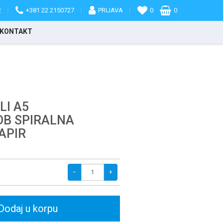
2
|
+381 22 2150727
|
PRIJAVA
|
0
0
KONTAKT
LI A5
OB SPIRALNA
PAPIR
−
+
Dodaj u korpu