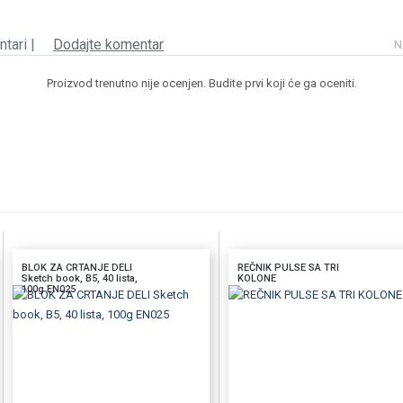
tari |
Dodajte komentar
N
Proizvod trenutno nije ocenjen. Budite prvi koji će ga oceniti.
BLOK ZA CRTANJE DELI
REČNIK PULSE SA TRI
Sketch book, B5, 40 lista,
KOLONE
100g EN025