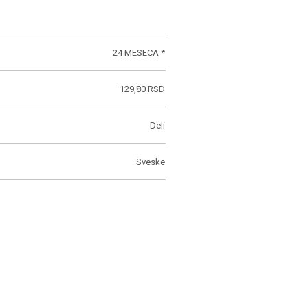
24 MESECA *
129,80 RSD
Deli
Sveske