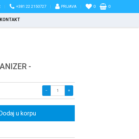
2
|
+381 22 2150727
|
PRIJAVA
|
0
0
KONTAKT
ANIZER -
−
+
Dodaj u korpu