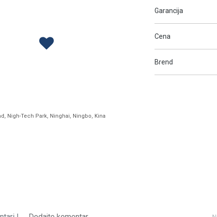
Garancija
Cena
Brend
ad, Nigh-Tech Park, Ninghai, Ningbo, Kina
tari |
Dodajte komentar
N