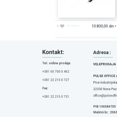
DODAJTE U KORPU
BRZI PREGLED
10.800,00 din
Kontakt:
Adresa :
Tel. online prodaja:
VELEPRODAJA
+381 60 700 0 462
PULSE OFFICE 
+381 22 215 0 727
Prva industrijska
Fax:
22330 Nova Pazo
office@pulseoffi
+381 22 215 0 731
PIB:106584705
Matični br.: 20