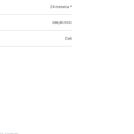
24 meseca *
388,80 RSD
Deli
ije ocenjen