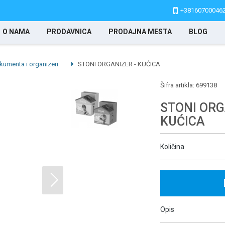
+38160700046
O NAMA
PRODAVNICA
PRODAJNA MESTA
BLOG
kumenta i organizeri
STONI ORGANIZER - KUĆICA
Šifra artikla:
699138
STONI ORG
KUĆICA
Količina
Opis