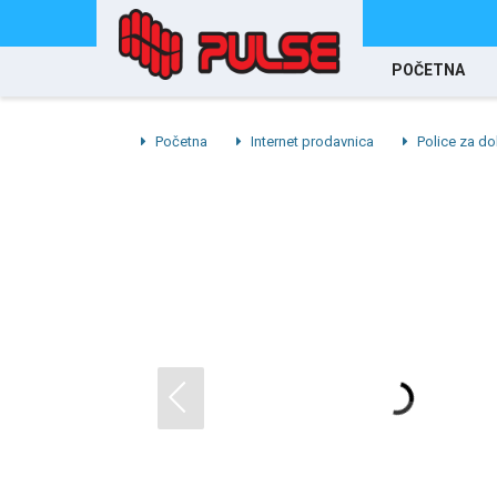
POČETNA
Početna
Internet prodavnica
Police za do