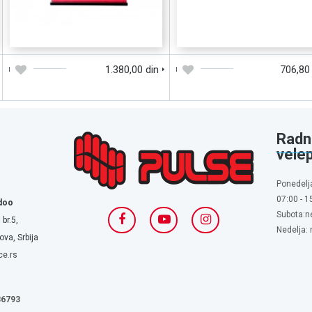
DODAJTE U KORPU
BRZI PREGLED
DODAJTE U KORPU
BRZI PREGLE
1.380,00 din
706,80
Radn
vele
Ponedelj
07:00 - 1
doo
Subota:n
 br.5,
Nedelja:
va, Srbija
ce.rs
636793