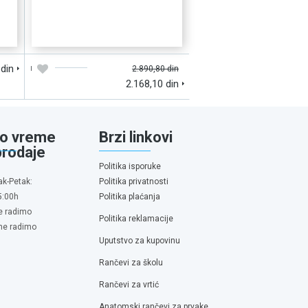
D
DODAJTE U KORPU
BRZI PREGLED
 din
2.890,80 din
2.168,10 din
o vreme
Brzi linkovi
prodaje
Politika isporuke
ak-Petak:
Politika privatnosti
5:00h
Politika plaćanja
e radimo
Politika reklamacije
 ne radimo
Uputstvo za kupovinu
Rančevi za školu
Rančevi za vrtić
Anatomski rančevi za prvake