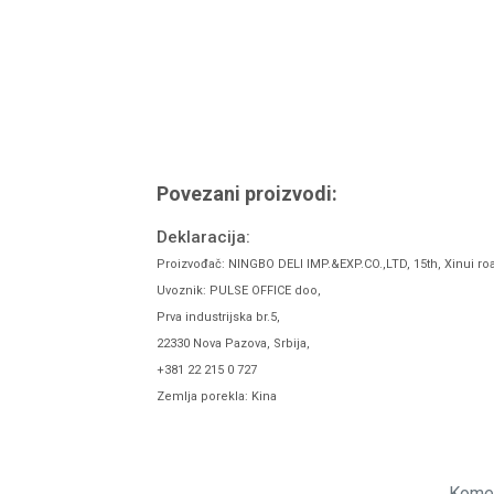
Povezani proizvodi:
Deklaracija:
Proizvođač: NINGBO DELI IMP.&EXP.CO.,LTD, 15th, Xinui ro
Uvoznik: PULSE OFFICE doo,
Prva industrijska br.5,
22330 Nova Pazova, Srbija,
+381 22 215 0 727
Zemlja porekla: Kina
Komen