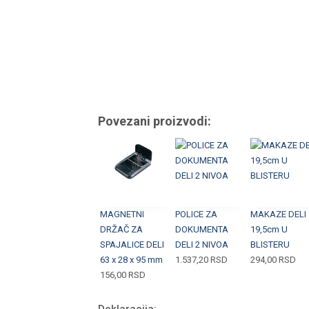
Povezani proizvodi:
MAGNETNI
POLICE ZA
MAKAZE DELI
DRŽAČ ZA
DOKUMENTA
19,5cm U
SPAJALICE DELI
DELI 2 NIVOA
BLISTERU
63 x 28 x 95 mm
1.537,20
RSD
294,00
RSD
156,00
RSD