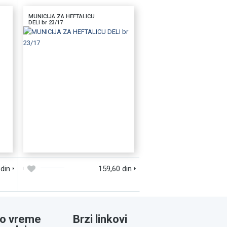
MUNICIJA ZA HEFTALICU
DELI br 23/17
D
DODAJTE U KORPU
BRZI PREGLED
 din
159,60 din
o vreme
Brzi linkovi