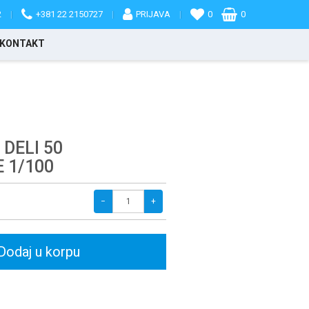
2
|
+381 22 2150727
|
PRIJAVA
|
0
0
KONTAKT
 DELI 50
 1/100
−
+
Dodaj u korpu