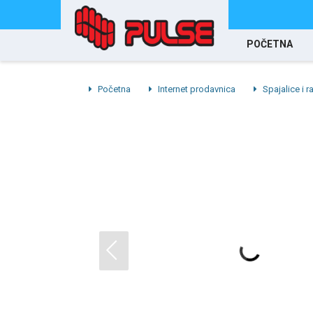
POČETNA
Početna
Internet prodavnica
Spajalice i r