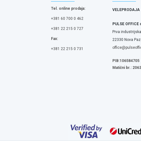
Tel. online prodaja:
VELEPRODAJA
+381 60 700 0 462
PULSE OFFICE 
+381 22 215 0 727
Prva industrijska
Fax:
22330 Nova Pazo
office@pulseoffi
+381 22 215 0 731
PIB:106584705
Matični br.: 20