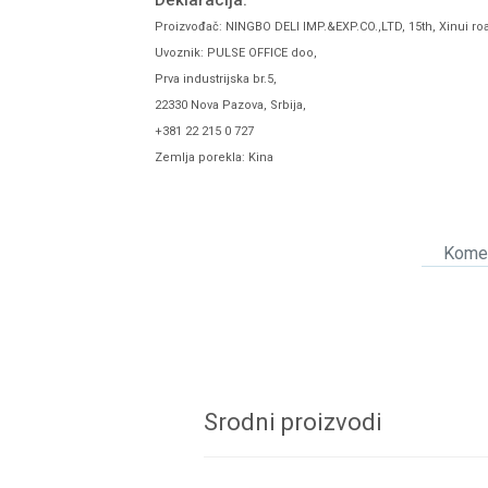
Deklaracija:
Proizvođač: NINGBO DELI IMP.&EXP.CO.,LTD, 15th, Xinui ro
Uvoznik: PULSE OFFICE doo,
Prva industrijska br.5,
22330 Nova Pazova, Srbija,
+381 22 215 0 727
Zemlja porekla: Kina
Komen
Srodni proizvodi