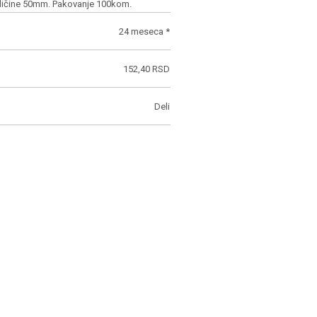
eličine 50mm. Pakovanje 100kom.
24 meseca *
152,40 RSD
Deli