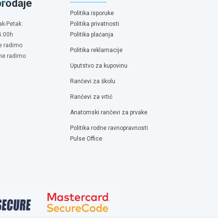
prodaje
Politika isporuke
ak-Petak:
Politika privatnosti
5:00h
Politika plaćanja
e radimo
Politika reklamacije
 ne radimo
Uputstvo za kupovinu
Rančevi za školu
Rančevi za vrtić
Anatomski rančevi za prvake
Politika rodne ravnopravnosti
Pulse Office