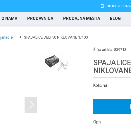
+38160700046
O NAMA
PRODAVNICA
PRODAJNA MESTA
BLOG
ajsnadle
SPAJALICE DELI 50 NIKLOVANE 1/100
Šifra artikla:
839713
SPAJALICE
NIKLOVANE
Količina
Opis