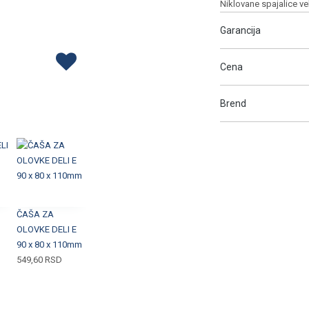
Niklovane spajalice v
Garancija
Cena
Brend
ČAŠA ZA
OLOVKE DELI E
90 x 80 x 110mm
549,60
RSD