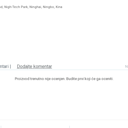
ad, Nigh-Tech Park, Ninghai, Ningbo, Kina
tari |
Dodajte komentar
N
Proizvod trenutno nije ocenjen. Budite prvi koji će ga oceniti.