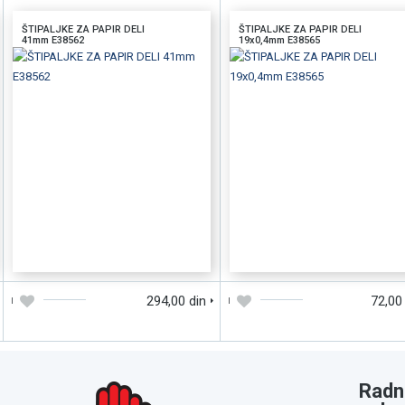
ŠTIPALJKE ZA PAPIR DELI
ŠTIPALJKE ZA PAPIR DELI
41mm E38562
19x0,4mm E38565
DODAJTE U KORPU
BRZI PREGLED
DODAJTE U KORPU
BRZI PREGLE
294,00 din
72,00
Radn