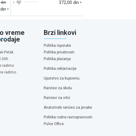
372,00 din
 din
 din
o vreme
Brzi linkovi
prodaje
Politika isporuke
ak-Petak:
Politika privatnosti
5:00h
Politika plaćanja
e radimo
Politika reklamacije
 ne radimo
Uputstvo za kupovinu
Rančevi za školu
Rančevi za vrtić
Anatomski rančevi za prvake
Politika rodne ravnopravnosti
Pulse Office