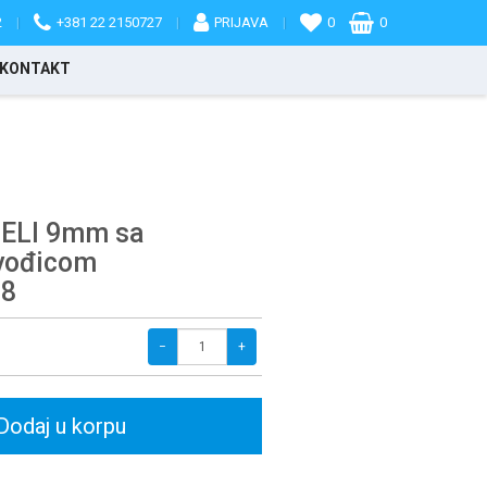
2
|
+381 22 2150727
|
PRIJAVA
|
0
0
KONTAKT
ELI 9mm sa
vođicom
38
−
+
Dodaj u korpu