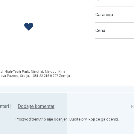
Garancija
Cena
ad, Nigh-Tech Park, Ninghai, Ningbo, Kina
Nova Pazova, Srbija, +381 22 215 0 727 Zemlja
tari |
Dodajte komentar
N
Proizvod trenutno nije ocenjen. Budite prvi koji će ga oceniti.