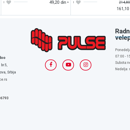
49,20 din
214,80
161,10
Radn
vele
Ponedelj
07:00 - 1
doo
Subota:n
 br.5,
Nedelja:
va, Srbija
ce.rs
636793