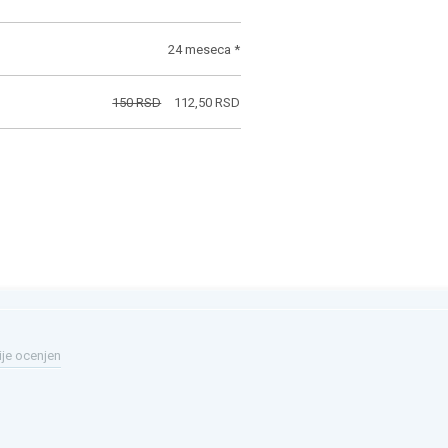
24 meseca *
150 RSD
112,50 RSD
ije ocenjen