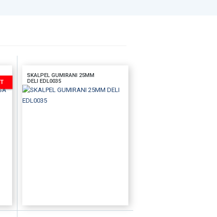
SKALPEL GUMIRANI 25MM
DELI EDL0035
D
DODAJTE U KORPU
BRZI PREGLED