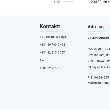
204,00 din
Kontakt:
Adresa :
Tel. online prodaja:
VELEPRODAJA
+381 60 700 0 462
PULSE OFFICE 
+381 22 215 0 727
Prva industrijska
Fax:
22330 Nova Pazo
office@pulseoffi
+381 22 215 0 731
PIB:106584705
Matični br.: 20