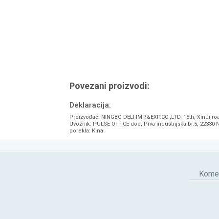
Povezani proizvodi:
Deklaracija:
Proizvođač: NINGBO DELI IMP.&EXP.CO.,LTD, 15th, Xinui ro
Uvoznik: PULSE OFFICE doo, Prva industrijska br.5, 22330 
porekla: Kina
Komen