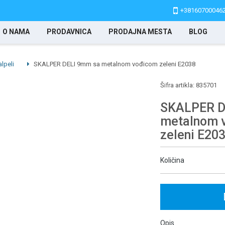
+38160700046
O NAMA
PRODAVNICA
PRODAJNA MESTA
BLOG
lpeli
SKALPER DELI 9mm sa metalnom vođicom zeleni E2038
Šifra artikla:
835701
SKALPER D
metalnom 
zeleni E20
Količina
Opis