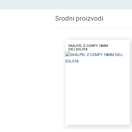
Srodni proizvodi
SKALPEL Z-COMFY 18MM
DELI EDL018
DODAJTE U KORPU
BRZI PREGLED