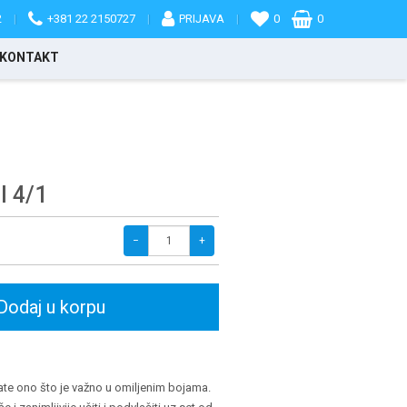
2
|
+381 22 2150727
|
PRIJAVA
|
0
0
KONTAKT
I 4/1
−
+
Dodaj u korpu
ate ono što je važno u omiljenim bojama.