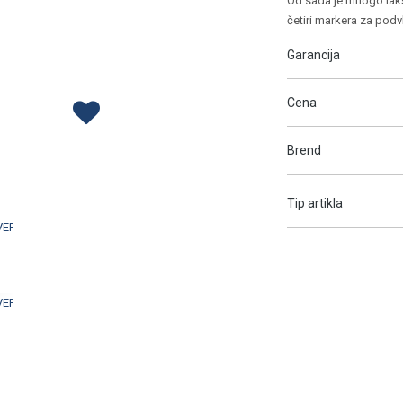
Od sada je mnogo lakše 
četiri markera za podv
Garancija
Cena
Brend
Tip artikla
VERTA