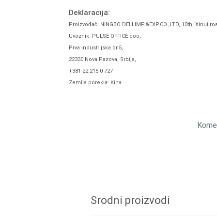
Deklaracija:
Proizvođač: NINGBO DELI IMP.&EXP.CO.,LTD, 15th, Xinui ro
Uvoznik: PULSE OFFICE doo,
Prva industrijska br.5,
22330 Nova Pazova, Srbija,
+381 22 215 0 727
Zemlja porekla: Kina
Komen
Srodni proizvodi