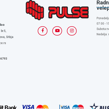
Radn
vele
Ponedelj
07:00 - 1
doo
Subota:n
 br.5,
Nedelja:
va, Srbija
ce.rs
636793