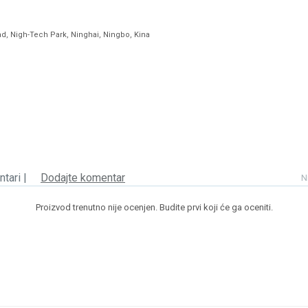
ad, Nigh-Tech Park, Ninghai, Ningbo, Kina
tari |
Dodajte komentar
N
Proizvod trenutno nije ocenjen. Budite prvi koji će ga oceniti.