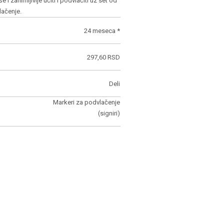
i zanimljivije učiti i podvlačiti uz set od
lačenje.
24 meseca *
297,60 RSD
Deli
Markeri za podvlačenje
(signiri)