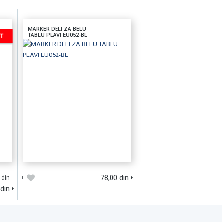
MARKER DELI ZA BELU
TABLU PLAVI EU052-BL
D
DODAJTE U KORPU
BRZI PREGLED
78,00 din
 din
 din