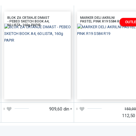
BLOK ZA CRTANJE DMAST
MARKER DELI AKRILNI
- PEBEO SKETCH BOOK A4,
PASTEL PINK R19 S584 R19
60 LISTA, 160g PAPIR
DODAJTE U KORPU
BRZI PREGLED
DODAJTE U KORPU
BRZI PREGLE
909,60 din
150,00
112,50