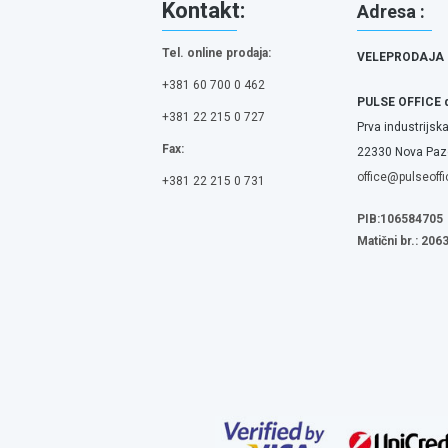
Kontakt:
Adresa :
Tel. online prodaja:
VELEPRODAJA
+381 60 700 0 462
PULSE OFFICE 
+381 22 215 0 727
Prva industrijska
Fax:
22330 Nova Pazo
office@pulseoffi
+381 22 215 0 731
PIB:106584705
Matični br.: 20