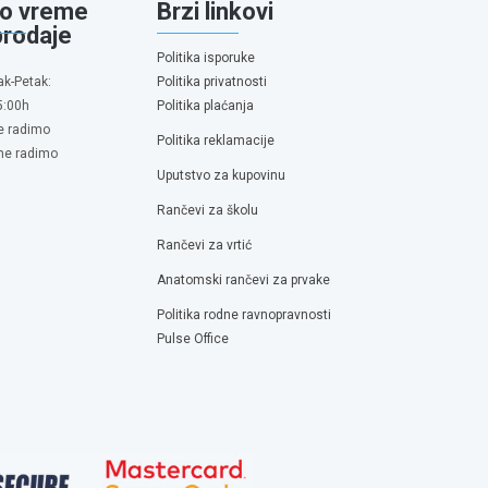
o vreme
Brzi linkovi
prodaje
Politika isporuke
ak-Petak:
Politika privatnosti
5:00h
Politika plaćanja
e radimo
Politika reklamacije
 ne radimo
Uputstvo za kupovinu
Rančevi za školu
Rančevi za vrtić
Anatomski rančevi za prvake
Politika rodne ravnopravnosti
Pulse Office