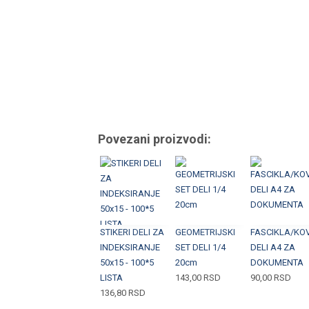
Povezani proizvodi:
STIKERI DELI ZA
GEOMETRIJSKI
FASCIKLA/KO
INDEKSIRANJE
SET DELI 1/4
DELI A4 ZA
50x15 - 100*5
20cm
DOKUMENTA
LISTA
143,00
RSD
90,00
RSD
136,80
RSD