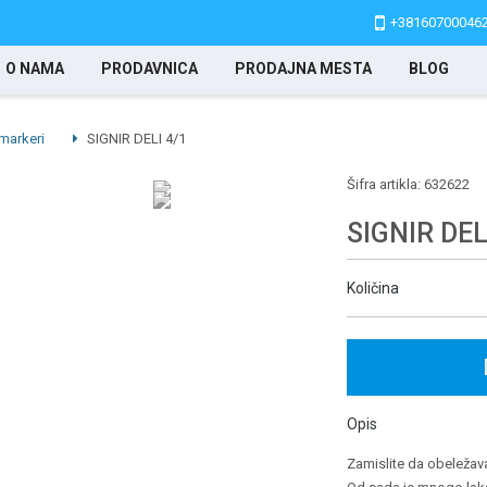
+38160700046
O NAMA
PRODAVNICA
PRODAJNA MESTA
BLOG
 markeri
SIGNIR DELI 4/1
Šifra artikla:
632622
SIGNIR DEL
Količina
Opis
Zamislite da obeležav