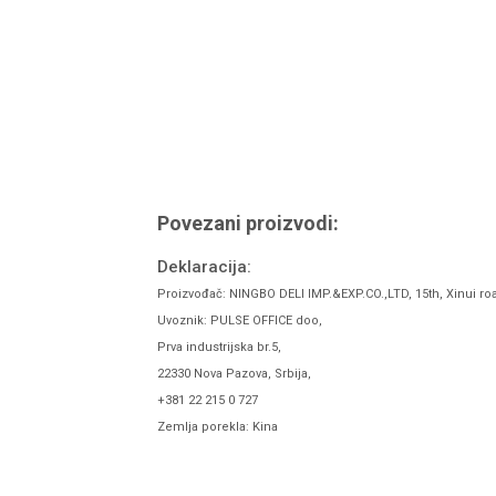
Povezani proizvodi:
Deklaracija:
Proizvođač: NINGBO DELI IMP.&EXP.CO.,LTD, 15th, Xinui ro
Uvoznik: PULSE OFFICE doo,
Prva industrijska br.5,
22330 Nova Pazova, Srbija,
+381 22 215 0 727
Zemlja porekla: Kina