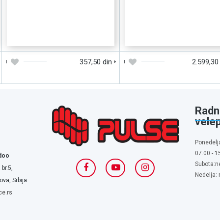
DODAJTE U KORPU
BRZI PREGLED
DODAJTE U KORPU
BRZI PREGLE
357,50 din
2.599,30
Radn
vele
Ponedelj
07:00 - 1
doo
Subota:n
 br.5,
Nedelja:
va, Srbija
ce.rs