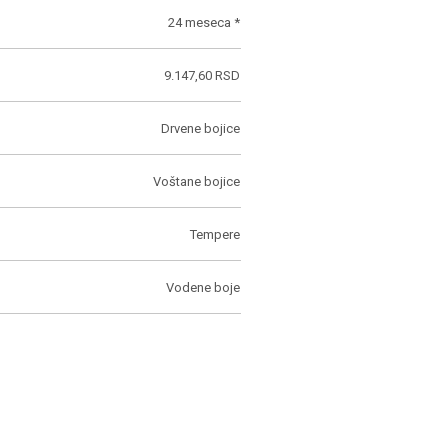
24 meseca *
9.147,60 RSD
Drvene bojice
Voštane bojice
Tempere
Vodene boje