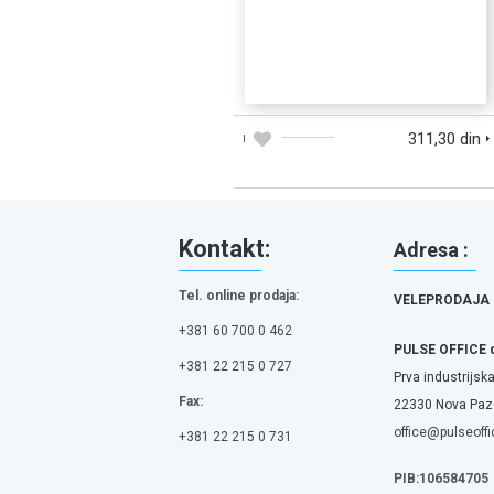
DODAJTE U KORPU
BRZI PREGLED
311,30 din
Kontakt:
Adresa :
Tel. online prodaja:
VELEPRODAJA
+381 60 700 0 462
PULSE OFFICE 
+381 22 215 0 727
Prva industrijska
Fax:
22330 Nova Pazo
office@pulseoffi
+381 22 215 0 731
PIB:106584705