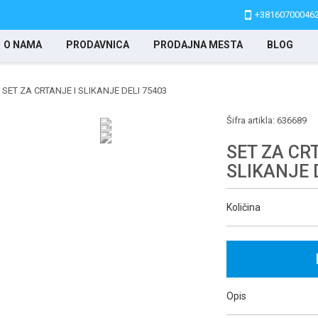
+38160700046
O NAMA
PRODAVNICA
PRODAJNA MESTA
BLOG
SET ZA CRTANJE I SLIKANJE DELI 75403
Šifra artikla:
636689
SET ZA CR
SLIKANJE 
Količina
Opis