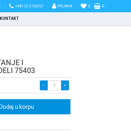
2
|
+381 22 2150727
|
PRIJAVA
|
0
0
KONTAKT
TANJE I
DELI 75403
−
+
Dodaj u korpu