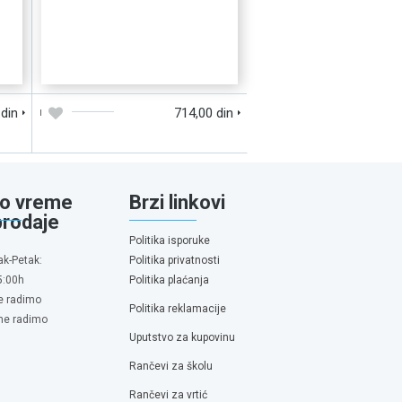
D
DODAJTE U KORPU
BRZI PREGLED
 din
714,00 din
o vreme
Brzi linkovi
prodaje
Politika isporuke
ak-Petak:
Politika privatnosti
5:00h
Politika plaćanja
e radimo
Politika reklamacije
 ne radimo
Uputstvo za kupovinu
Rančevi za školu
Rančevi za vrtić