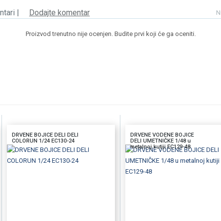
tari |
Dodajte komentar
N
Proizvod trenutno nije ocenjen. Budite prvi koji će ga oceniti.
DRVENE BOJICE DELI DELI
DRVENE VODENE BOJICE
COLORUN 1/24 EC130-24
DELI UMETNIČKE 1/48 u
metalnoj kutiji EC129-48