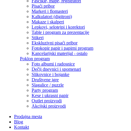
Fascikle, mape, registratori
Pisaći pribor
Markeri i flomasteri
Kalkulatori (digitroni)
Makaze i skalperi
Lepkovi, selotejpi i korektori
Table i program za prezentacije
Stikeri
Ekskluzivni pisaći pribor
Fotokopir papir i papirni program
Kancelarijski materijal - ostalo
Poklon program
Foto albumi i radosnice
Dečji dnevnici i spomenari
Slikovnice i bojanke
Društvene igre
Slagalice / puzzle
Party program
Kese i ukrasni papir
Outlet proizvodi
Akcijski proizvodi
Prodajna mesta
Blog
Kontakt