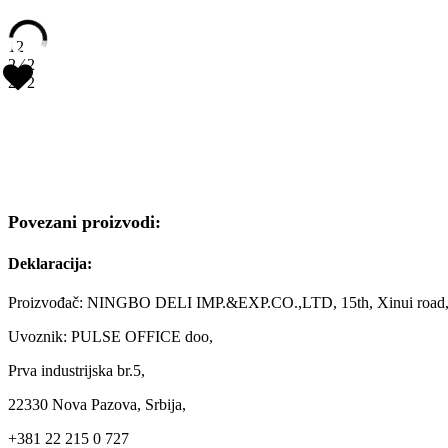
1
2
2 ∕ 2
2 ∕ 2
Povezani proizvodi:
Deklaracija:
Proizvođač: NINGBO DELI IMP.&EXP.CO.,LTD, 15th, Xinui road, 
Uvoznik: PULSE OFFICE doo,
Prva industrijska br.5,
22330 Nova Pazova, Srbija,
+381 22 215 0 727