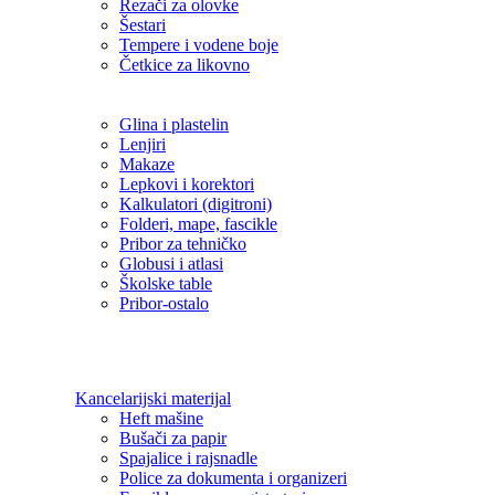
Rezači za olovke
Šestari
Tempere i vodene boje
Četkice za likovno
Glina i plastelin
Lenjiri
Makaze
Lepkovi i korektori
Kalkulatori (digitroni)
Folderi, mape, fascikle
Pribor za tehničko
Globusi i atlasi
Školske table
Pribor-ostalo
Kancelarijski materijal
Heft mašine
Bušači za papir
Spajalice i rajsnadle
Police za dokumenta i organizeri