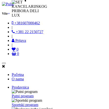
Više
+381607000462
|
+381 22 2150727
|
Prijava
|
0
0
Početna
O nama
Prodavnica
Putni program
Sportski program