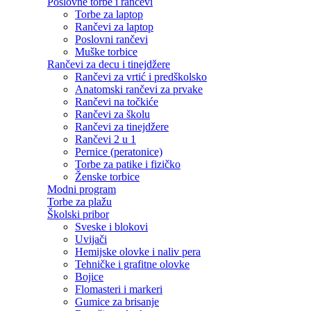
Poslovne torbe i rančevi
Torbe za laptop
Rančevi za laptop
Poslovni rančevi
Muške torbice
Rančevi za decu i tinejdžere
Rančevi za vrtić i predškolsko
Anatomski rančevi za prvake
Rančevi na točkiće
Rančevi za školu
Rančevi za tinejdžere
Rančevi 2 u 1
Pernice (peratonice)
Torbe za patike i fizičko
Ženske torbice
Modni program
Torbe za plažu
Školski pribor
Sveske i blokovi
Uvijači
Hemijske olovke i naliv pera
Tehničke i grafitne olovke
Bojice
Flomasteri i markeri
Gumice za brisanje