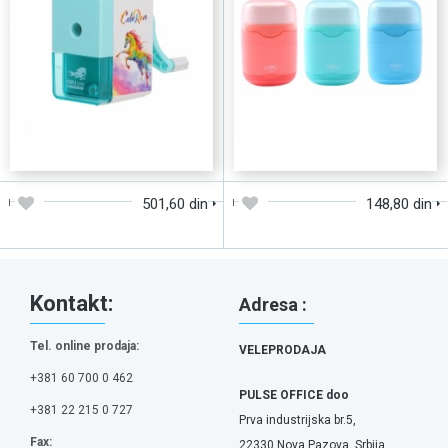
DODAJTE U KORPU
DODAJTE U KORPU
501,60 din
148,80 din
Kontakt:
Adresa :
Tel. online prodaja:
VELEPRODAJA
+381 60 700 0 462
PULSE OFFICE doo
+381 22 215 0 727
Prva industrijska br.5,
Fax:
22330 Nova Pazova, Srbija