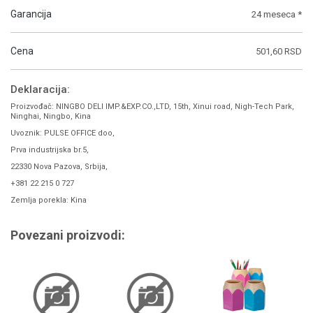
Garancija
24 meseca *
Cena
501,60 RSD
Deklaracija:
Proizvođač: NINGBO DELI IMP.&EXP.CO.,LTD, 15th, Xinui road, Nigh-Tech Park,
Ninghai, Ningbo, Kina
Uvoznik: PULSE OFFICE doo,
Prva industrijska br.5,
22330 Nova Pazova, Srbija,
+381 22 215 0 727
Zemlja porekla: Kina
Povezani proizvodi: