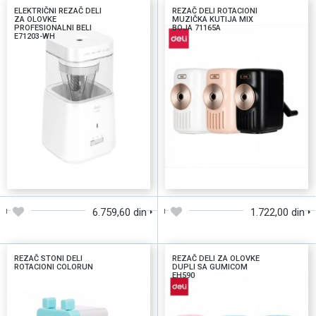
ELEKTRIČNI REZAČ DELI
REZAČ DELI ROTACIONI
ZA OLOVKE
MUZIČKA KUTIJA MIX
PROFESIONALNI BELI
BOJA 71165A
E71203-WH
DODAJTE U KORPU
DODAJTE U KORPU
6.759,60 din
1.722,00 din
REZAČ STONI DELI
REZAČ DELI ZA OLOVKE
ROTACIONI COLORUN
DUPLI SA GUMICOM
EH590