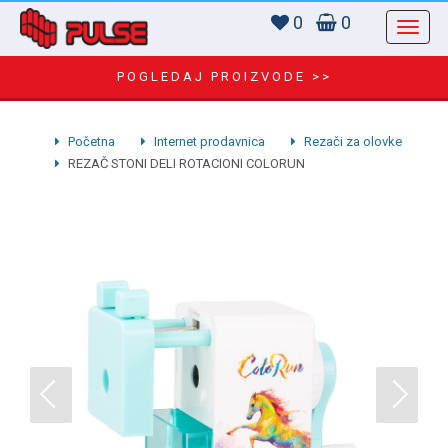
0
0
POGLEDAJ PROIZVODE >>
Početna
Internet prodavnica
Rezači za olovke
REZAČ STONI DELI ROTACIONI COLORUN