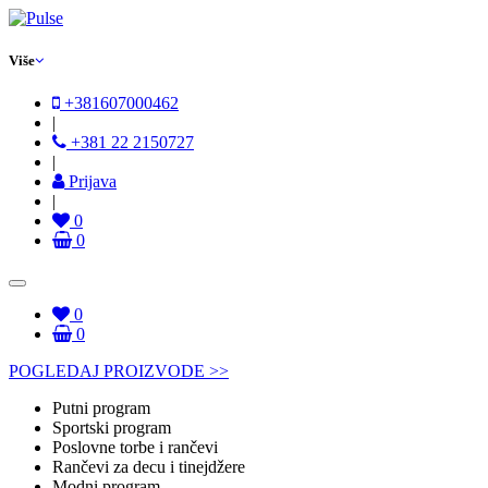
Više
+381607000462
|
+381 22 2150727
|
Prijava
|
0
0
0
0
POGLEDAJ PROIZVODE >>
Putni program
Sportski program
Poslovne torbe i rančevi
Rančevi za decu i tinejdžere
Modni program