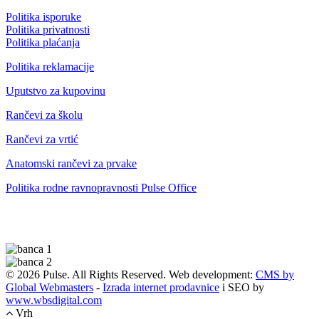
Politika isporuke
Politika privatnosti
Politika plaćanja
Politika reklamacije
Uputstvo za kupovinu
Rančevi za školu
Rančevi za vrtić
Anatomski rančevi za prvake
Politika rodne ravnopravnosti Pulse Office
© 2026 Pulse. All Rights Reserved. Web development:
CMS by
Global Webmasters
-
Izrada internet prodavnice
i SEO by
www.wbsdigital.com
Vrh