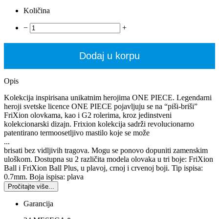
Količina
−
+
Dodaj u korpu
Opis
Kolekcija inspirisana unikatnim herojima ONE PIECE. Legendarni
heroji svetske licence ONE PIECE pojavljuju se na “piši-briši”
FriXion olovkama, kao i G2 rolerima, kroz jedinstveni
kolekcionarski dizajn. Frixion kolekcija sadrži revolucionarno
patentirano termoosetljivo mastilo koje se može
...
brisati bez vidljivih tragova. Mogu se ponovo dopuniti zamenskim
uloškom. Dostupna su 2 različita modela olovaka u tri boje: FriXion
Ball i FriXion Ball Plus, u plavoj, crnoj i crvenoj boji. Tip ispisa:
0.7mm. Boja ispisa: plava
Pročitajte više...
Garancija