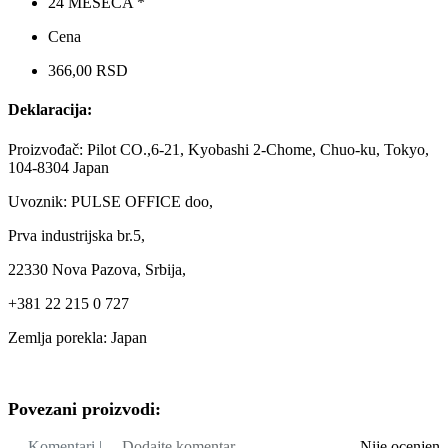
24 MESECA *
Cena
366,00 RSD
Deklaracija:
Proizvođač: Pilot CO.,6-21, Kyobashi 2-Chome, Chuo-ku, Tokyo,
104-8304 Japan
Uvoznik: PULSE OFFICE doo,
Prva industrijska br.5,
22330 Nova Pazova, Srbija,
+381 22 215 0 727
Zemlja porekla: Japan
Povezani proizvodi:
Komentari |
Dodajte komentar
Nije ocenjen