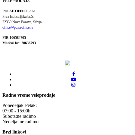
VELEPRODAJA
PULSE OFFICE doo
Prva industrijska br.5,
22330 Nova Pazova, Srbija
office@pulseoffice.rs
PIB:106584705
Matični br.: 20636793
Radno vreme veleprodaje
Ponedeljak-Petak:
07:00 - 15:00h
Subota:ne radimo
Nedelja: ne radimo
Brzi linkovi